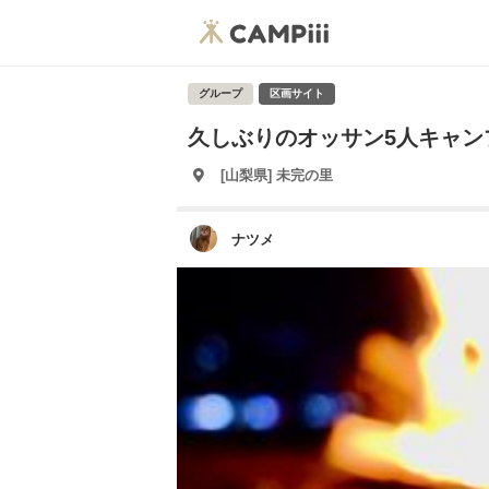
グループ
区画サイト
久しぶりのオッサン5人キャン
[山梨県] 未完の里
ナツメ