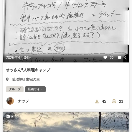
2026年4月04日
30
0
オッさん5人料理キャンプ
[山梨県] 未完の里
グループ
区画サイト
ナツメ
45
21
2025年12月25日
9