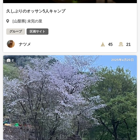
久しぶりのオッサン5人キャンプ
[山梨県] 未完の里
グループ
区画サイト
ナツメ
45
21
2025年4月20日
7