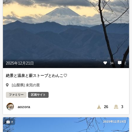
2025年12月21日
34
2
絶景と温泉と薪ストーブとわんこ♡
[山梨県] 未完の里
ファミリー
区画サイト
aozora
26
3
2025年12月19日
7