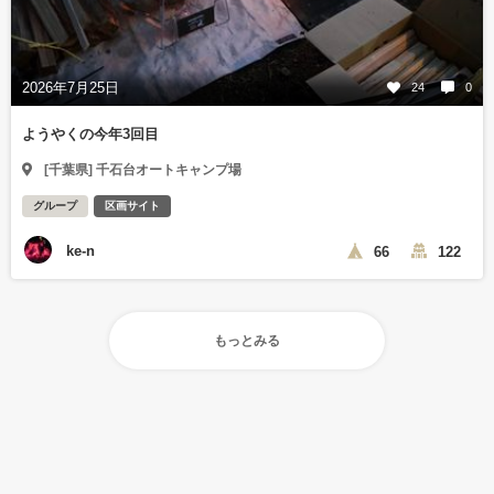
2026年7月25日
24
0
ようやくの今年3回目
[千葉県] 千石台オートキャンプ場
グループ
区画サイト
ke-n
66
122
もっとみる