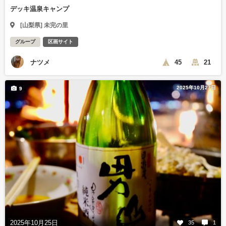
デッキ温泉キャンプ
[山梨県] 未完の里
グループ
区画サイト
ナツメ
45
21
2025年10月27日
9
2025年10月25日
35
1