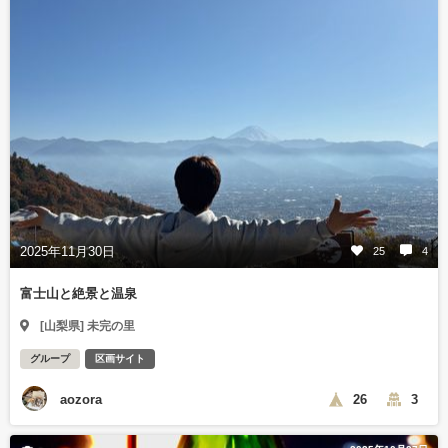
2025年11月30日
25
4
富士山と絶景と温泉
[山梨県] 未完の里
グループ
区画サイト
aozora
26
3