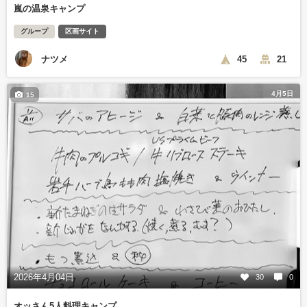
嵐の温泉キャンプ
グループ
区画サイト
ナツメ
45
21
4月5日
15
2026年4月04日
30
0
オッさん5人料理キャンプ