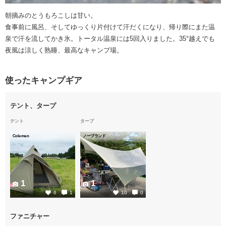
朝摘みのとうもろこしは甘い。
食事前に風呂、そしてゆっくり片付けて汗だくになり、帰り際にまた温
泉で汗を流してかき氷。トータル温泉には5回入りました。35°越えでも
夜風は涼しく熟睡、最高なキャンプ場。
使ったキャンプギア
テント、タープ
テント
タープ
Coleman
ノーブランド
1
1
6
1
10
0
ファニチャー