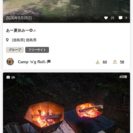
2026年8月05日
25
9
あー夏休みー🌻♬
[徳島県] 徳島県
グループ
フリーサイト
Camp 'n'g Roll♪🏁
60
58
4日前
10