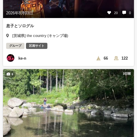
2026年8月03日
20
0
息子とソログル
[茨城県] the country (キャンプ場)
グループ
区画サイト
ke-n
66
122
3日前
6