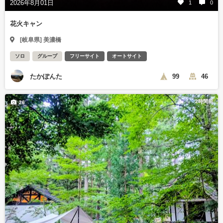
2026年8月01日
1
0
花火キャン
[岐阜県] 美濃橋
ソロ
グループ
フリーサイト
オートサイト
たかぽんた
99
46
2時間前
26