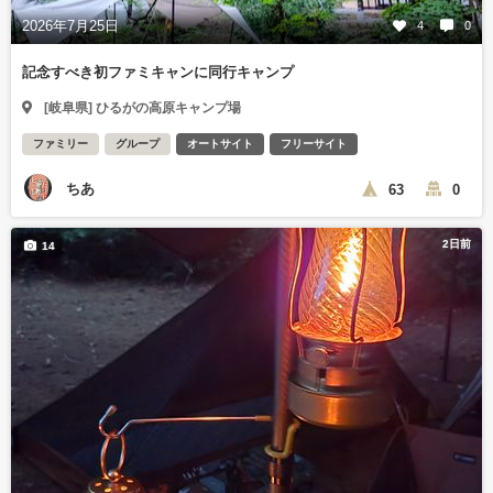
2026年7月25日
4
0
記念すべき初ファミキャンに同行キャンプ
[岐阜県] ひるがの高原キャンプ場
ファミリー
グループ
オートサイト
フリーサイト
ちあ
63
0
2日前
14