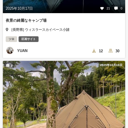
2025年10月17日
21
0
夜景の綺麗なキャンプ場
[長野県] ウィスラースカイベース小諸
ソロ
区画サイト
YUAN
12
30
2025年10月15日
2