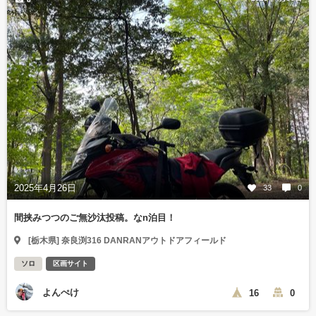
2025年4月26日
33
0
間挟みつつのご無沙汰投稿。なn泊目！
[栃木県] 奈良渕316 DANRANアウトドアフィールド
ソロ
区画サイト
よんぺけ
16
0