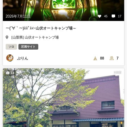
2026年7月11日
45
17
～(´∀｀～)ｽｽﾞｽｨｰ山伏オートキャンプ場～
[山梨県] 山伏オートキャンプ場
ソロ
区画サイト
ぷりん
88
7
5日前
14