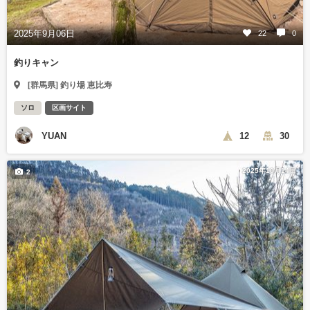
2025年9月06日
22
0
釣りキャン
[群馬県] 釣り場 恵比寿
ソロ
区画サイト
YUAN
12
30
2025年10月14日
2