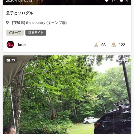
2026年8月03日
17
0
息子とソログル
[茨城県] the country (キャンプ場)
グループ
区画サイト
ke-n
66
122
1日前
23