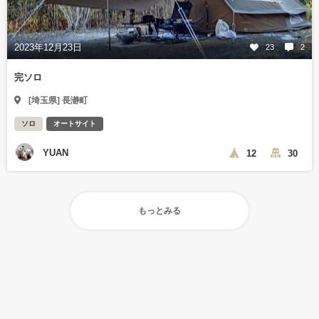
2023年12月23日
23
2
完ソロ
[埼玉県] 長瀞町
ソロ
オートサイト
YUAN
12
30
もっとみる