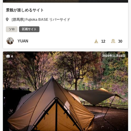
景観が楽しめるサイト
[群馬県] Fujioka BASE リバーサイド
ソロ
区画サイト
YUAN
12
30
2025年11月15日
4