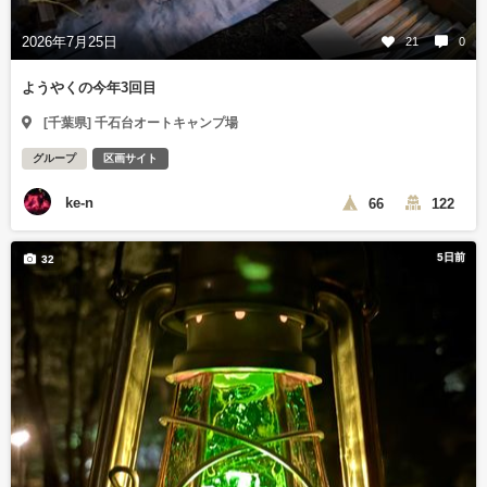
2026年7月25日
21
0
ようやくの今年3回目
[千葉県] 千石台オートキャンプ場
グループ
区画サイト
ke-n
66
122
5日前
32