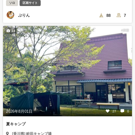
ソロ
区画サイト
ぷりん
88
7
4日前
14
2026年8月01日
27
0
夏キャンプ
[香川県] 畦田キャンプ場