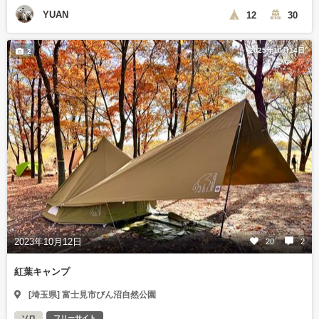
YUAN
12
30
2025年10月14日
2
2023年10月12日
20
2
紅葉キャンプ
[埼玉県] 富士見市びん沼自然公園
ソロ
フリーサイト