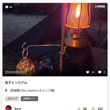
22時間前
14
2026年8月03日
16
0
息子とソログル
[茨城県] the country (キャンプ場)
グループ
区画サイト
ke-n
66
122