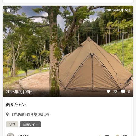
2025年10月15日
2
2025年9月06日
22
0
釣りキャン
[群馬県] 釣り場 恵比寿
ソロ
区画サイト