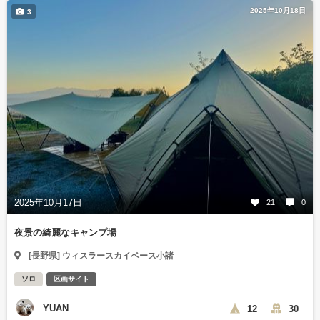
2025年10月18日
3
2025年10月17日
21
0
夜景の綺麗なキャンプ場
[長野県] ウィスラースカイベース小諸
ソロ
区画サイト
YUAN
12
30