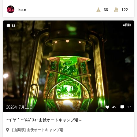
ke-n
66
122
4日前
32
2026年7月11日
45
17
～(´∀｀～)ｽｽﾞｽｨｰ山伏オートキャンプ場～
[山梨県] 山伏オートキャンプ場