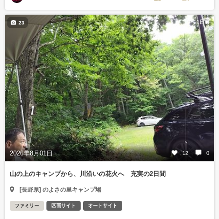
1日前
23
2026年8月01日
12
0
山の上のキャンプから、川沿いの花火へ 充実の2日間
[長野県] のよさの里キャンプ場
ファミリー
区画サイト
オートサイト