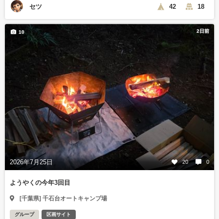
セツ
42
18
2日前
10
2026年7月25日
20
0
ようやくの今年3回目
[千葉県] 千石台オートキャンプ場
グループ
区画サイト