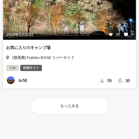
2024年3月10日
38
0
お気に入りのキャンプ場
[群馬県] Fujioka BASE リバーサイド
ソロ
区画サイト
br58
55
30
もっとみる