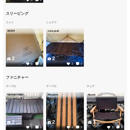
スリーピング
コット
シュラフ
AS2OV
snow peak
2
2
4
0
3
0
ファニチャー
テーブル
テーブル
チェア
NATURETONES
38explore
Kermit
2
2
3
5
0
4
0
5
0