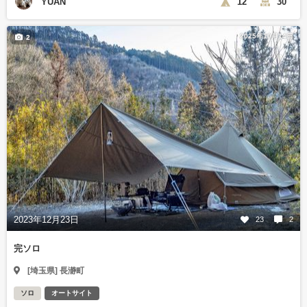
YUAN
12
30
2025年10月14日
2
2023年12月23日
23
2
完ソロ
[埼玉県] 長瀞町
ソロ
オートサイト