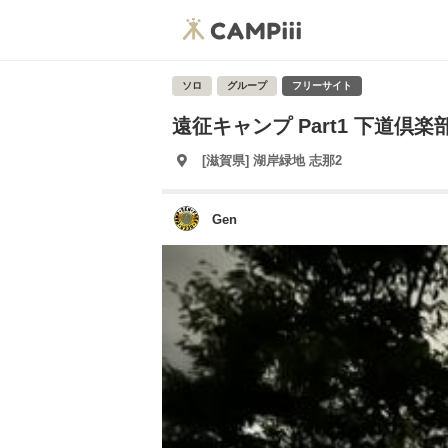
ソロ
グループ
フリーサイト
遠征キャンプ Part1 下道倶
[滋賀県] 湖岸緑地 志那2
Gen