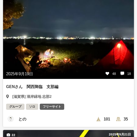
2025年9月19日
48
18
GENさん 関西降臨 支那編
[滋賀県] 湖岸緑地 志那2
グループ
ソロ
フリーサイト
との
101
35
2025年9月21日
22