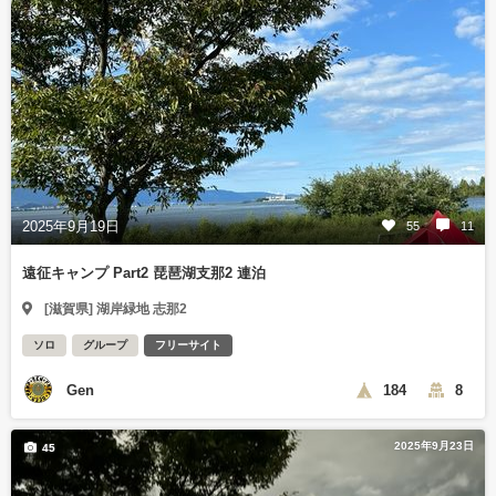
2025年9月19日
55
11
遠征キャンプ Part2 琵琶湖支那2 連泊
[滋賀県] 湖岸緑地 志那2
ソロ
グループ
フリーサイト
Gen
184
8
2025年9月23日
45