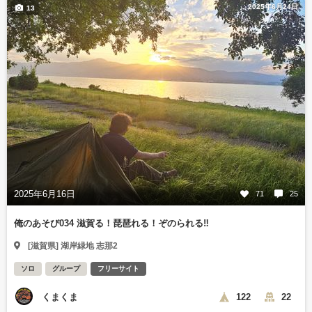
2025年6月24日
13
2025年6月16日
71
25
俺のあそび034 滋賀る！琵琶れる！ぞのられる‼️
[滋賀県] 湖岸緑地 志那2
ソロ
グループ
フリーサイト
くまくま
122
22