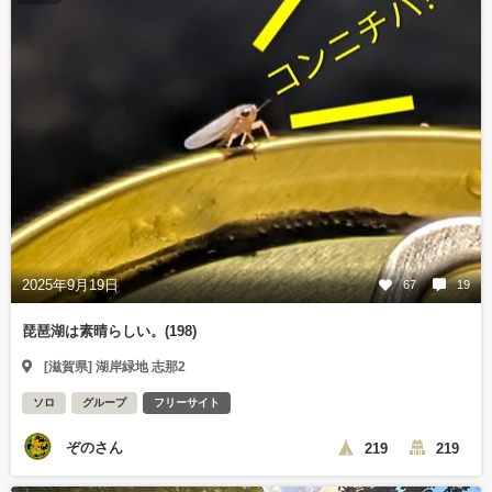
2025年9月19日
67
19
琵琶湖は素晴らしい。(198)
[滋賀県] 湖岸緑地 志那2
ソロ
グループ
フリーサイト
ぞのさん
219
219