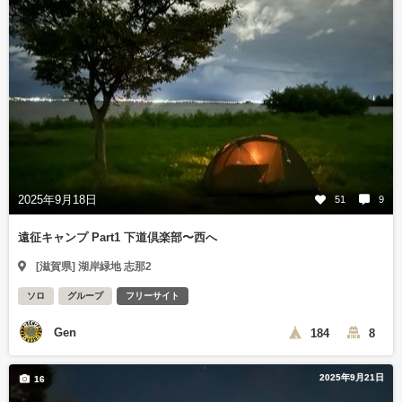
2025年9月18日
51
9
遠征キャンプ Part1 下道倶楽部〜西へ
[滋賀県] 湖岸緑地 志那2
ソロ
グループ
フリーサイト
Gen
184
8
2025年9月21日
16