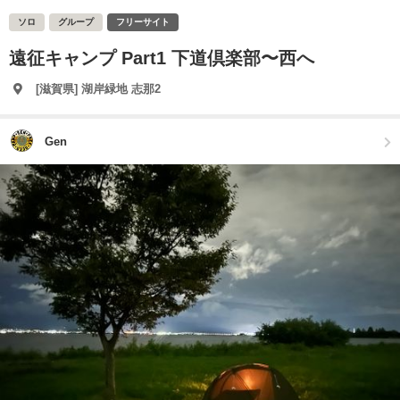
ソロ
グループ
フリーサイト
遠征キャンプ Part1 下道倶楽部〜西へ
[滋賀県] 湖岸緑地 志那2
Gen