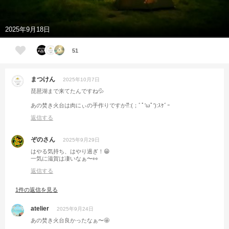
2025年9月18日
51
まつけん
2025年10月7日
琵琶湖まで来てたんですね💦
あの焚き火台は肉にぃの手作りですか⁇:(；ﾞﾟ'ωﾟ'):ｽｹﾞｰ
返信する
ぞのさん
2025年9月29日
はやる気持ち、はやり過ぎ！😁
一気に滋賀は凄いなぁ〜👀
返信する
1件の返信を見る
atelier
2025年9月24日
あの焚き火台良かったなぁ〜🤩