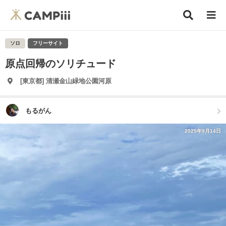
ソロ
フリーサイト
原点回帰のソリチュード
[東京都] 清瀬金山緑地公園河原
もるがん
2025年9月14日