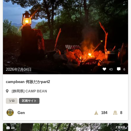
2026年7月04日
43
6
campbean 何故だかpart2
[静岡県] CAMP BEAN
ソロ
区画サイト
Gen
184
8
7月9日
43