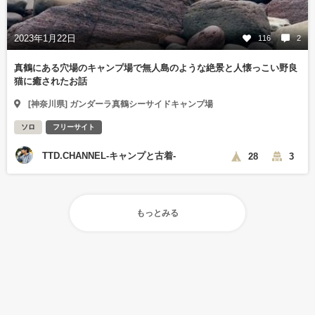
2023年1月22日
116
2
真鶴にある穴場のキャンプ場で無人島のような絶景と人懐っこい野良
猫に癒されたお話
[神奈川県] ガンダーラ真鶴シーサイドキャンプ場
ソロ
フリーサイト
TTD.CHANNEL-キャンプと古着-
28
3
もっとみる