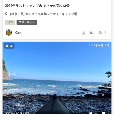
2024年ラストキャンプ⛺️ まさかの完ソロ😁
[神奈川県] ガンダーラ真鶴シーサイドキャンプ場
ソロ
フリーサイト
Gen
184
8
2024年10月13日
62
2024年10月12日
60
7