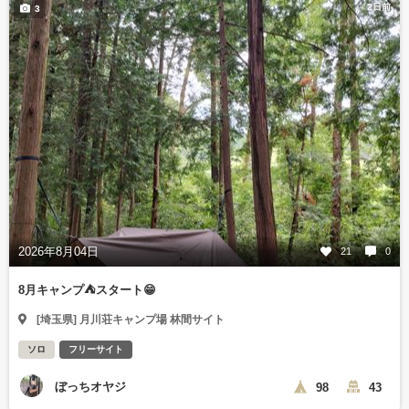
2日前
3
2026年8月04日
21
0
8月キャンプ⛺️スタート😁
[埼玉県] 月川荘キャンプ場 林間サイト
ソロ
フリーサイト
ぼっちオヤジ
98
43