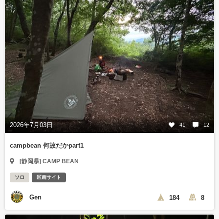
2026年7月03日
41
12
campbean 何故だかpart1
[静岡県] CAMP BEAN
ソロ
区画サイト
Gen
184
8