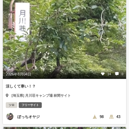
2026年8月04日
14
0
涼しくて寒い！？
[埼玉県] 月川荘キャンプ場 林間サイト
ソロ
フリーサイト
ぼっちオヤジ
98
43