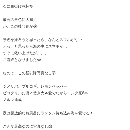
石に腰掛け乾杯🍻
最高の景色に大満足
が、この後悲劇が😭
景色を撮ろうと思ったら、なんとスマホがない
えっ、と思ったら海の中にスマホが…
すぐに救い上げたが、、、
ご臨終となりました😭
なので、この昼以降写真なし🤣
シメサバ、プルコギ、レモンペッパー
ピコグリルに流木焚き火🔥愛でながらロング完8本
ノルマ達成
夜は開放的なお風呂にランタン持ち込み海を愛でる！
こんな最高なのに写真なし😱