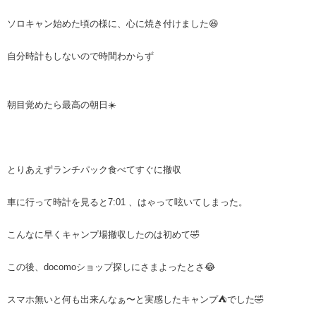
ソロキャン始めた頃の様に、心に焼き付けました😆
自分時計もしないので時間わからず
朝目覚めたら最高の朝日☀️
とりあえずランチパック食べてすぐに撤収
車に行って時計を見ると7:01 、はゃって呟いてしまった。
こんなに早くキャンプ場撤収したのは初めて🤣
この後、docomoショップ探しにさまよったとさ😂
スマホ無いと何も出来んなぁ〜と実感したキャンプ⛺️でした🤣