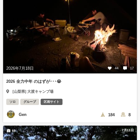
2026年7月18日
44
17
2026 全力中年 のはずが･･･😭
[山梨県] 大渡キャンプ場
ソロ
グループ
区画サイト
Gen
184
8
7月11日
55