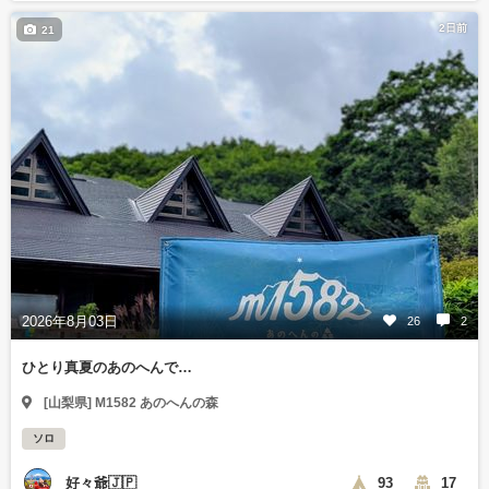
2日前
21
2026年8月03日
26
2
ひとり真夏のあのへんで…
[山梨県] M1582 あのへんの森
ソロ
好々爺🇯🇵
93
17