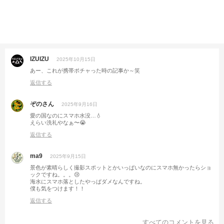
IZUIZU
2025年10月15日
あー、これが携帯ポチャった時の記事か～笑
返信する
ぞのさん
2025年9月16日
愛の国なのにスマホ水没…💧
えらい洗礼やなぁ〜😭
返信する
ma9
2025年9月15日
景色が素晴らしく撮影スポットとかいっぱいなのにスマホ無かったらショ
ックですね。。。😢
海水にスマホ落としたやっぱダメなんですね。
僕も気をつけます！！
返信する
すべてのコメントを見る