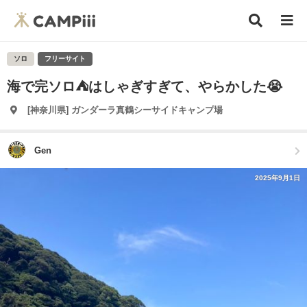
ソロ
フリーサイト
海で完ソロ⛺️はしゃぎすぎて、やらかした😭
[神奈川県] ガンダーラ真鶴シーサイドキャンプ場
Gen
2025年9月1日