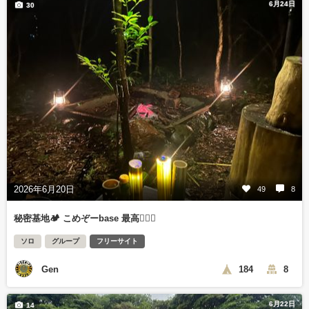
6月24日
30
2026年6月20日
49
8
秘密基地🏕 こめぞーbase 最高👍🏻✨
ソロ
グループ
フリーサイト
Gen
184
8
6月22日
14