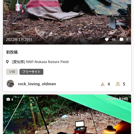
2022年1月29日
48
4
初投稿
[愛知県] NNF-Nukata Nature Field
ソロ
フリーサイト
rock_loving_oldmen
4
5
2022年1月19日
4