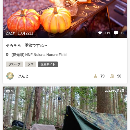
2023年10月22日
119
12
そろそろ 季節ですね〜
[愛知県] NNF-Nukata Nature Field
グループ
ソロ
区画サイト
けんじ
79
90
2022年2月3日
3