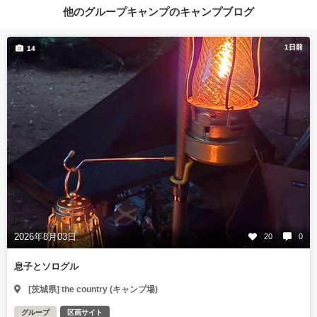
他のグループキャンプのキャンプブログ
1日前
14
2026年8月03日
20
0
息子とソログル
[茨城県] the country (キャンプ場)
グループ
区画サイト