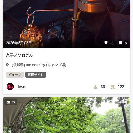
2026年8月03日
20
0
息子とソログル
[茨城県] the country (キャンプ場)
グループ
区画サイト
ke-n
66
122
2日前
23