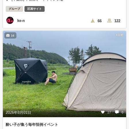
グループ
区画サイト
ke-n
66
122
4日前
16
2026年8月01日
27
0
酔い子が集う毎年恒例イベント