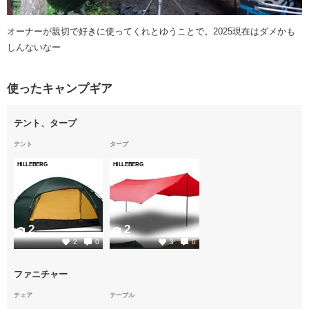
オーナーが親切で好きに使ってくれとゆうことで。2025現在はダメかも
しんないなー
使ったキャンプギア
テント、タープ
テント
タープ
HILLEBERG
HILLEBERG
2
2
2
0
3
0
ファニチャー
チェア
テーブル