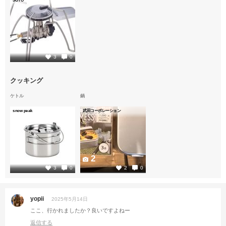
SOTO
2
3
0
クッキング
ケトル
鍋
snow peak
武田コーポレーション
2
2
3
0
2
0
yopii
2025年5月14日
ここ、行かれましたか？良いですよねー
返信する