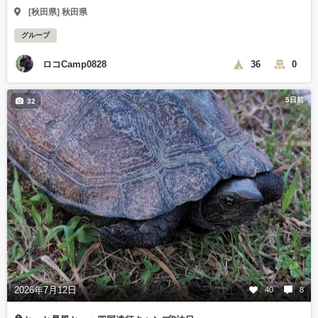
[秋田県] 秋田県
グループ
ロコCamp0828
36
0
5日前
32
2026年7月12日
40
8