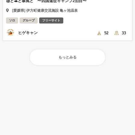
🗿と🐢と暴風と 〜四国遠征キャンプ2泊目〜
[愛媛県] 伊方町健康交流施設 亀ヶ池温泉
ソロ
グループ
フリーサイト
ヒゲキャン
52
33
もっとみる