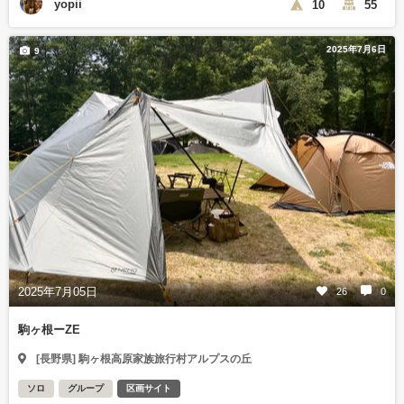
yopii
10
55
2025年7月6日
9
2025年7月05日
26
0
駒ヶ根ーZE
[長野県] 駒ヶ根高原家族旅行村アルプスの丘
ソロ
グループ
区画サイト