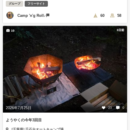
グループ
フリーサイト
Camp 'n'g Roll♪🏁
60
58
3日前
10
2026年7月25日
23
0
ようやくの今年3回目
[千葉県] 千石台オートキャンプ場