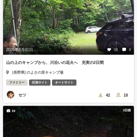
2026年8月01日
15
0
山の上のキャンプから、川沿いの花火へ 充実の2日間
[長野県] のよさの里キャンプ場
ファミリー
区画サイト
オートサイト
セツ
42
18
3日前
10