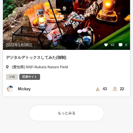
2022年1月08日
43
0
デジタルデトックスしてみた(強制)
[愛知県] NNF-Nukata Nature Field
ソロ
区画サイト
Mickey
43
22
もっとみる