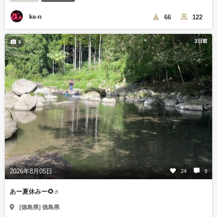
ke-n
66
122
2日前
6
2026年8月05日
24
9
あー夏休みー🌻♬
[徳島県] 徳島県