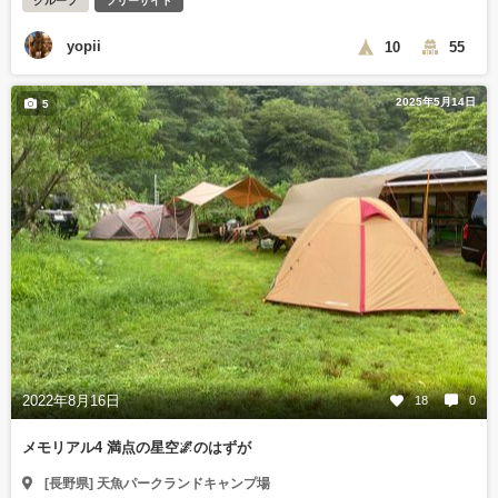
グループ
フリーサイト
yopii
10
55
2025年5月14日
5
2022年8月16日
18
0
メモリアル4 満点の星空🌌のはずが
[長野県] 天魚パークランドキャンプ場