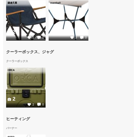
鎌倉天幕
mont-bell
2
2
2
0
3
0
クーラーボックス、ジャグ
クーラーボックス
ORCA
2
2
0
ヒーティング
バーナー