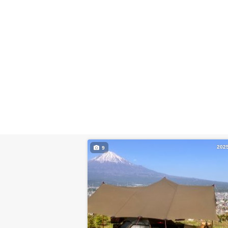
202
9