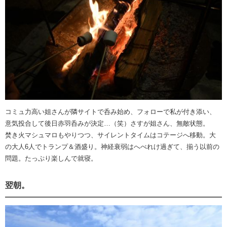
コミュ力高い姐さんが隣サイトで呑み始め、フォローで私が付き添い、
意気投合して後日赤羽呑みが決定…（笑）さすが姐さん、無敵状態。
焚き火マシュマロもやりつつ、サイレントタイムはコテージへ移動。大
の大人6人でトランプ＆酒盛り。神経衰弱はへべれけ過ぎて、揃う以前の
問題。たっぷり楽しんで就寝。
翌朝。