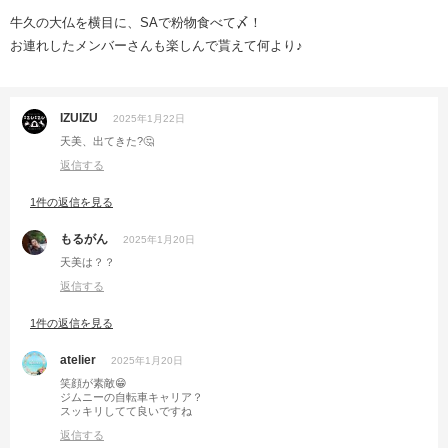
牛久の大仏を横目に、SAで粉物食べて〆！
お連れしたメンバーさんも楽しんで貰えて何より♪
IZUIZU
2025年1月22日
天美、出てきた?🤔
返信する
1件の返信を見る
もるがん
2025年1月20日
天美は？？
返信する
1件の返信を見る
atelier
2025年1月20日
笑顔が素敵😁
ジムニーの自転車キャリア？
スッキリしてて良いですね
返信する