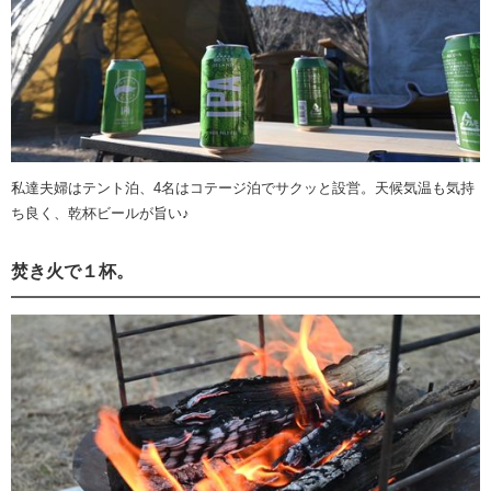
私達夫婦はテント泊、4名はコテージ泊でサクッと設営。天候気温も気持
ち良く、乾杯ビールが旨い♪
焚き火で１杯。