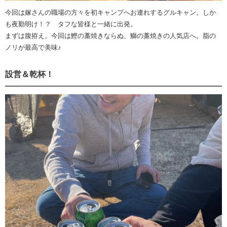
今回は嫁さんの職場の方々を初キャンプへお連れするグルキャン。しか
も夜勤明け！？ タフな皆様と一緒に出発。
まずは腹拵え。今回は鰹の藁焼きならぬ、鰤の藁焼きの人気店へ。脂の
ノリが最高で美味♪
設営＆乾杯！