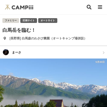
ファミリー
区画サイト
オートサイト
白馬岳を臨む！
[長野県] 白馬森のわさび農園（オートキャンプ場併設）
まーさ
5月30日