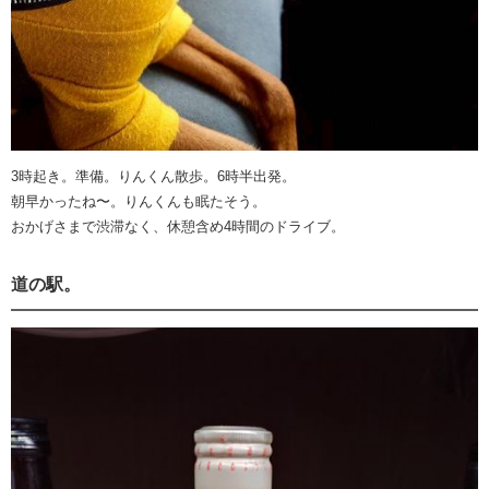
3時起き。準備。りんくん散歩。6時半出発。
朝早かったね〜。りんくんも眠たそう。
おかげさまで渋滞なく、休憩含め4時間のドライブ。
道の駅。