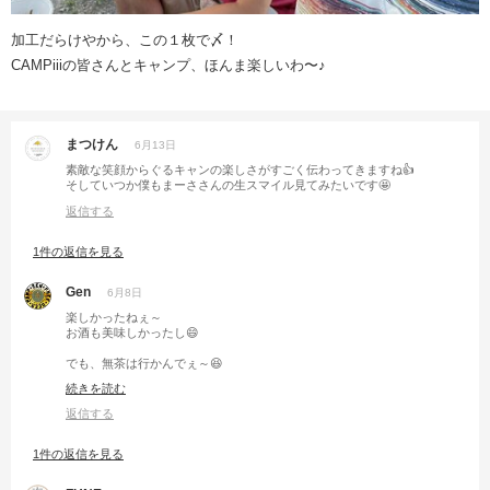
加工だらけやから、この１枚で〆！
CAMPiiiの皆さんとキャンプ、ほんま楽しいわ〜♪
まつけん
6月13日
素敵な笑顔からぐるキャンの楽しさがすごく伝わってきますね👍
そしていつか僕もまーささんの生スマイル見てみたいです🤩
返信する
1件の返信を見る
Gen
6月8日
楽しかったねぇ～
お酒も美味しかったし😄
でも、無茶は行かんでぇ～😆
続きを読む
山もご一緒お願いしやす🌟🙏
返信する
1件の返信を見る