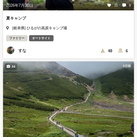
2026年7月30日
31
9
夏キャンプ
[岐阜県] ひるがの高原キャンプ場
ファミリー
オートサイト
すな
48
6
5日前
34