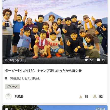
2026年5月30日
52
22
ダービー外したけど、キャンプ楽しかったからヨシ😆
[埼玉県] ともえ川Park
グループ
FUNE
66
92
5月31日
151