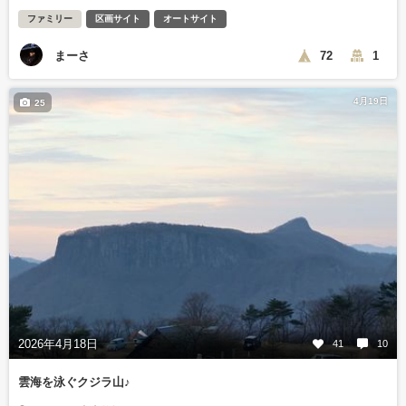
ファミリー
区画サイト
オートサイト
まーさ
72
1
4月19日
25
2026年4月18日
41
10
雲海を泳ぐクジラ山♪