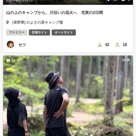
山の上のキャンプから、川沿いの花火へ 充実の2日間
[長野県] のよさの里キャンプ場
ファミリー
区画サイト
オートサイト
セツ
42
18
3日前
26