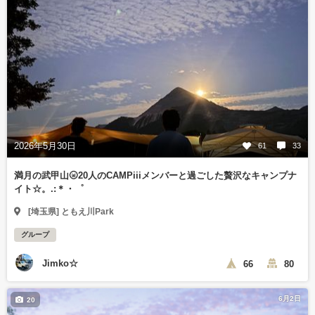
2026年5月30日
61
33
満月の武甲山🌝20人のCAMPiiiメンバーと過ごした贅沢なキャンプナ
イト☆。.:＊・゜
[埼玉県] ともえ川Park
グループ
Jimko☆
66
80
6月2日
20