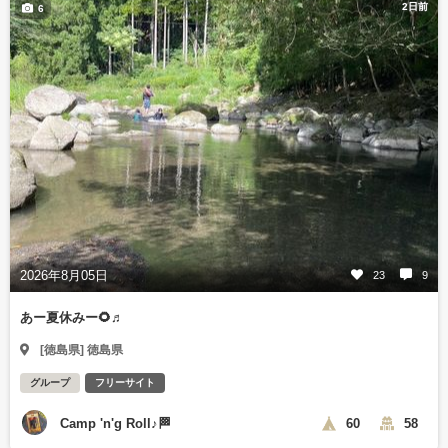
2日前
6
2026年8月05日
23
9
あー夏休みー🌻♬
[徳島県] 徳島県
グループ
フリーサイト
Camp 'n'g Roll♪🏁
60
58