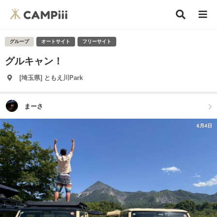
グループ
オートサイト
フリーサイト
グルキャン！
[埼玉県] ともえ川Park
まーさ
6月4日