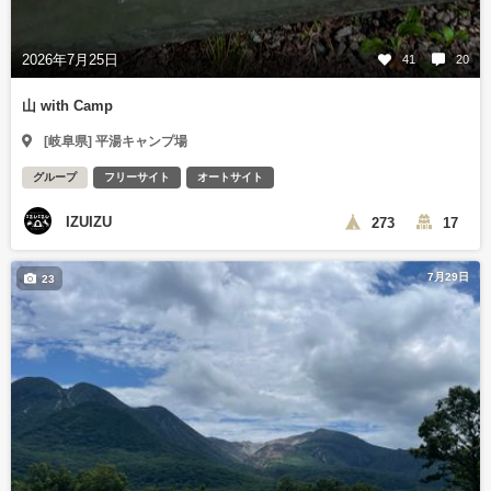
2026年7月25日
41
20
山 with Camp
[岐阜県] 平湯キャンプ場
グループ
フリーサイト
オートサイト
IZUIZU
273
17
7月29日
23