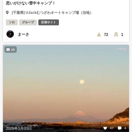
思いがけない雪中キャンプ！
[千葉県] UJackむつざわオートキャンプ場（泊地）
ソロ
グループ
区画サイト
まーさ
72
1
1月5日
49
2026年1月03日
47
4