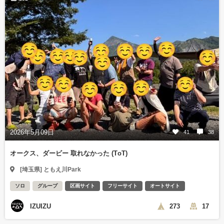
2026年5月09日
41
38
オークス、ダービー 取れなかった (ТoТ)
[埼玉県] ともえ川Park
ソロ
グループ
区画サイト
フリーサイト
オートサイト
IZUIZU
273
17