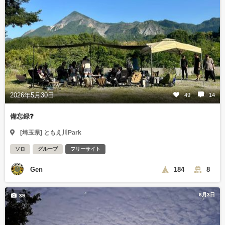
2026年5月30日
49
14
備忘録❓
[埼玉県] ともえ川Park
ソロ
グループ
フリーサイト
Gen
184
8
6月3日
39