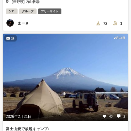
[長野県] 内山牧場
ソロ
グループ
フリーサイト
まーさ
72
1
2月23日
26
2026年2月21日
43
2
富士山愛で放題キャンプ♪