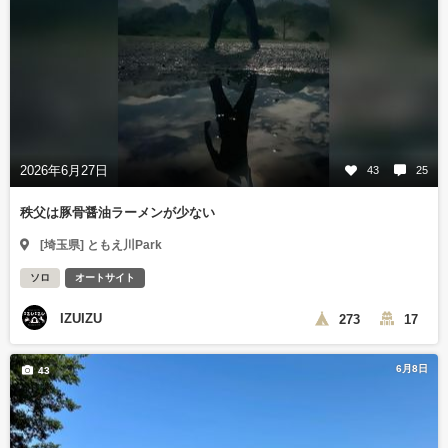
2026年6月27日
43
25
秩父は豚骨醤油ラーメンが少ない
[埼玉県] ともえ川Park
ソロ
オートサイト
IZUIZU
273
17
6月8日
43