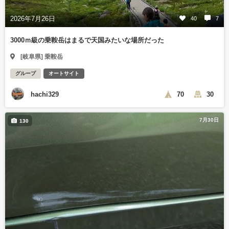
2026年7月26日
40
7
3000ｍ級の乗鞍岳はまるで天国みたいな場所だった
[岐阜県] 乗鞍岳
グループ
オートサイト
hachi329
70
30
7月30日
130