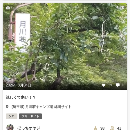
2日前
10
2026年8月04日
19
0
涼しくて寒い！？
[埼玉県] 月川荘キャンプ場 林間サイト
ソロ
フリーサイト
ぼっちオヤジ
98
43