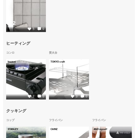
2
5
0
ヒーティング
コンロ
焚火台
Iwatani
TOKYO craft
2
2
2
0
3
0
クッキング
コップ
フライパン
フライパン
STANLEY
CAINZ
AND myself