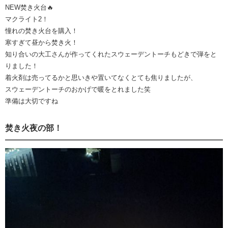
NEW焚き火台🔥
マクライト2！
憧れの焚き火台を購入！
寒すぎて昼から焚き火！
知り合いの大工さんが作ってくれたスウェーデントーチもどきで弾をと
りました！
着火剤は売ってるかと思いきや置いてなくとても焦りましたが、
スウェーデントーチのおかげで暖をとれました笑
準備は大切ですね
焚き火夜の部！