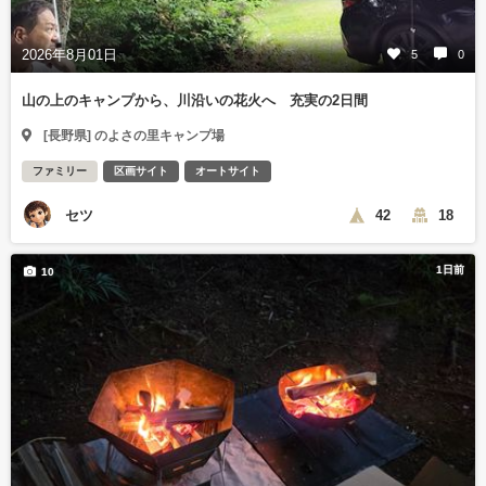
2026年8月01日
5
0
山の上のキャンプから、川沿いの花火へ 充実の2日間
[長野県] のよさの里キャンプ場
ファミリー
区画サイト
オートサイト
セツ
42
18
1日前
10