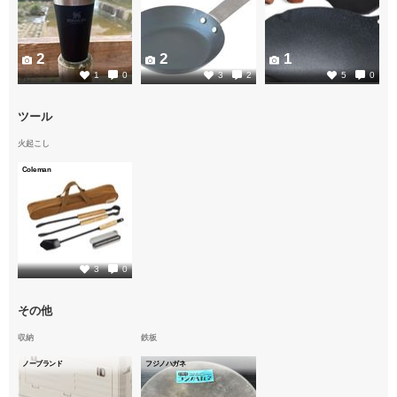
2
2
1
1
0
3
2
5
0
ツール
火起こし
Coleman
2
3
0
その他
収納
鉄板
ノーブランド
フジノハガネ