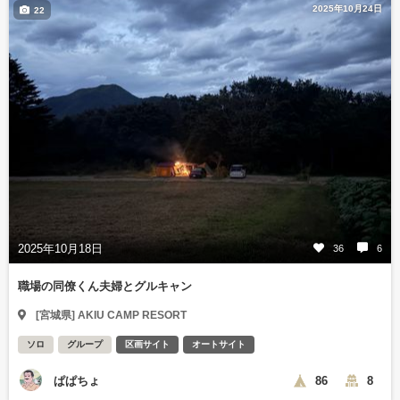
2025年10月24日
22
2025年10月18日
36
6
職場の同僚くん夫婦とグルキャン
[宮城県] AKIU CAMP RESORT
ソロ
グループ
区画サイト
オートサイト
ぱぱちょ
86
8