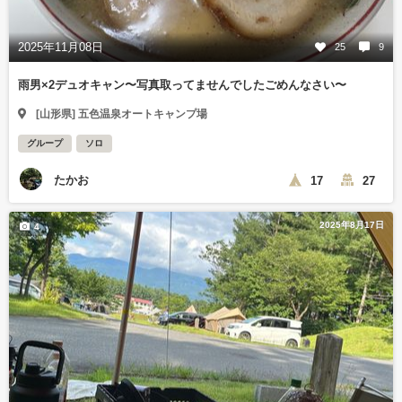
2025年11月08日
25
9
雨男×2デュオキャン〜写真取ってませんでしたごめんなさい〜
[山形県] 五色温泉オートキャンプ場
グループ
ソロ
たかお
17
27
2025年8月17日
4