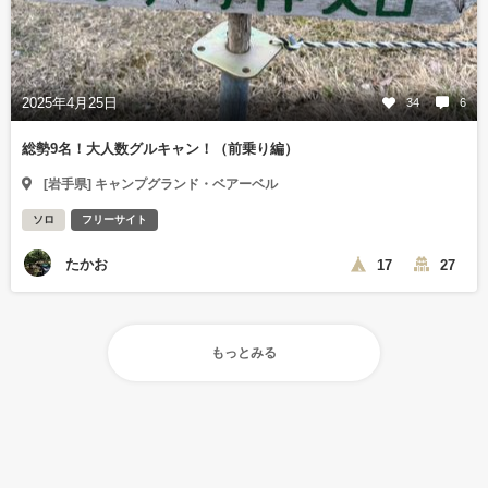
2025年4月25日
34
6
総勢9名！大人数グルキャン！（前乗り編）
[岩手県] キャンプグランド・ベアーベル
ソロ
フリーサイト
たかお
17
27
もっとみる