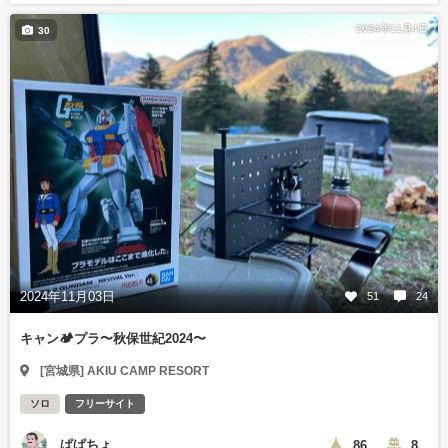
2024年11月4日
30
2024年11月03日
51
24
キャン🏕️プラ〜秋保世紀2024〜
[宮城県] AKIU CAMP RESORT
ソロ
フリーサイト
ぱぱちょ
86
8