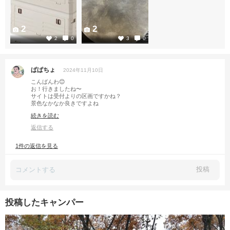
2
2
2
0
3
0
ぱぱちょ
2024年11月10日
こんばんわ😊
お！行きましたね〜
サイトは受付よりの区画ですかね？
景色なかなか良きですよね
寒くて火を絶やせないのはキツイですね〜
続きを読む
寒くてキャンプラできませんね笑
返信する
1件の返信を見る
投稿
投稿したキャンパー