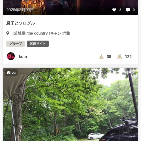
2026年8月03日
3
0
息子とソログル
[茨城県] the country (キャンプ場)
グループ
区画サイト
ke-n
66
122
4時間前
23