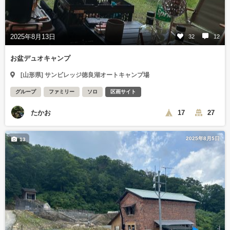
2025年8月13日
32
12
お盆デュオキャンプ
[山形県] サンビレッジ徳良湖オートキャンプ場
グループ
ファミリー
ソロ
区画サイト
たかお
17
27
2025年8月5日
13