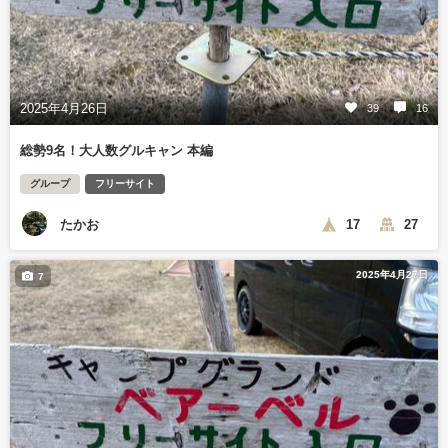
2025年4月26日
39
16
総勢9名！大人数グルキャン 本編
グループ
フリーサイト
たかお
17
27
2025年4月27日
7