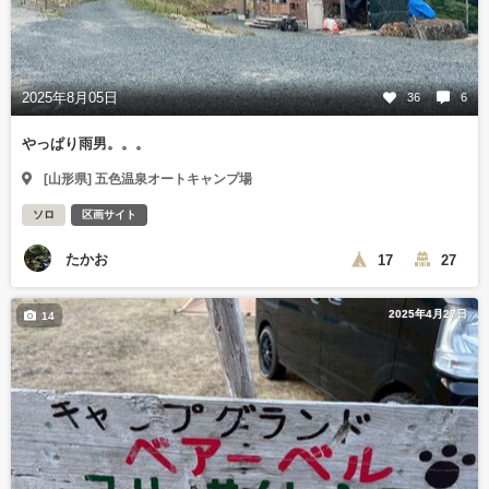
2025年8月05日
36
6
やっぱり雨男。。。
[山形県] 五色温泉オートキャンプ場
ソロ
区画サイト
たかお
17
27
2025年4月27日
14