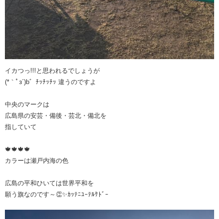
イカつっ!!!と思われるでしょうが
(*｀ﾟз´)b゛ﾁｯﾁｯﾁｯ 違うのですよ
中央のマークは
広島県の安芸・備後・芸北・備北を
指していて
🍁🍁🍁🍁
カラーは瀬戸内海の色
広島の平和ひいては世界平和を
願う旗なのです～👏✨️ｶｯﾃﾆﾕｰﾃﾙｹﾄﾞｰ