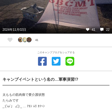
2024年11月02日
41
22
41
このキャンプブログをシェアする
キャンプイベントという名の…軍事演習!?
太ももの筋肉痛で要介護状態
たらみです
_:(´ω`」 ∠):_ ... ｱｶﾝ ﾑﾘ ﾀﾃﾍﾝ