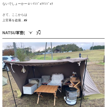
ないでしょーかー☺️✨️ﾏﾝｼﾞｮｸﾏﾝｼﾞｮｸ
さて、ここからは
上官幕を盗撮…📸
NATSU軍曹( ˙▿˙ )👇