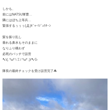
しかも、
前にはNATSU軍曹…
隣にはぼち上等兵…
緊張するぅぅぅ(;Д;)ｷﾞｬｰ!ｼﾞｭｳﾁｰﾝ
髪を振り乱し
垂れる鼻水もそのままに
なりふり構わず
必死のパッチで設営
🔨\(; ºωº \ Ξ / ºωº ;)/🔨💦
隊長の最終チェックを受け設営完了⛺️