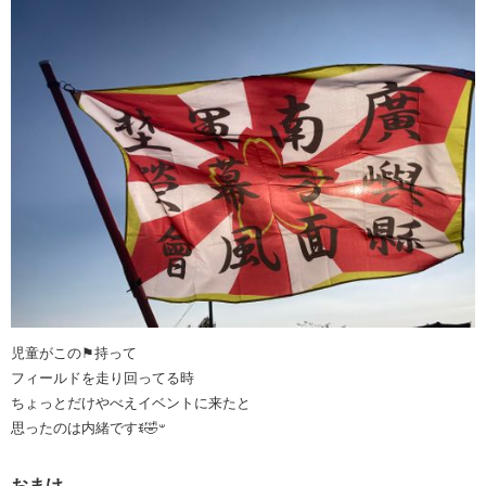
児童がこの⚑︎持って
フィールドを走り回ってる時
ちょっとだけやべえイベントに来たと
思ったのは内緒ですꉂ🤣𐤔
おまけ