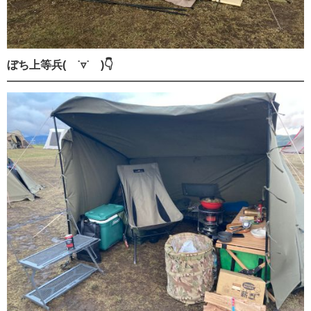
ぼち上等兵( ˙▿˙ )👇