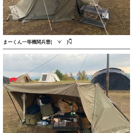
まーくん一等機関兵曹( ˙▿˙ )👇