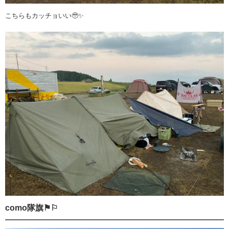
こちらもカッチョいい🥹✨️
como隊旗⚑⚐