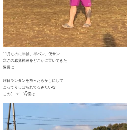
11月なのに半袖、半パン、便サン
寒さの感覚神経をどこかに置いてきた
隊長に
昨日ランタンを放ったらかしにして
こってりしぼられてるみたいな
この( ˙▿˙ )👇図は