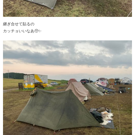
継ぎ合せて貼るの
カッチョいいなあ🥺✨️