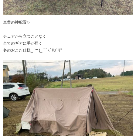
軍曹の神配置✨️
チェアから立つことなく
全てのギアに手が届く
冬のおこた仕様_ ˙꒳˙)_ ﾞﾞｽﾞﾘｽﾞﾘ"