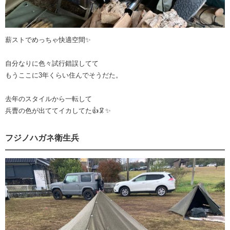
薪ストでめっちゃ快適空間✨️
自分なりに色々試行錯誤してて
もうここに3年くらい住んでそうだた。
去年のスタイルから一転して
兵曹の色が出ててイカしてた👍🦑✨️
フジノハガネ衛生兵