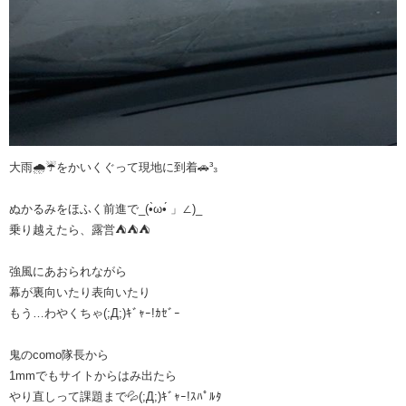
大雨🌧☔️をかいくぐって現地に到着🚗³₃
ぬかるみをほふく前進で_(•̀ω•́ 」∠)_
乗り越えたら、露営⛺️⛺️⛺️
強風にあおられながら
幕が裏向いたり表向いたり
もう…わやくちゃ(;Д;)ｷﾞｬｰ!ｶｾﾞｰ
鬼のcomo隊長から
1mmでもサイトからはみ出たら
やり直しって課題まで💦(;Д;)ｷﾞｬｰ!ｽﾊﾟﾙﾀ