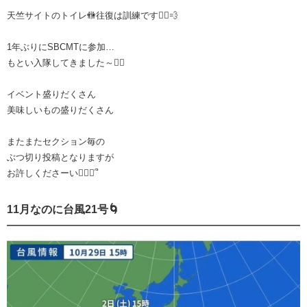
天竺サイトのトイレ🚻往復は訓練です🏃‍♀️💨
1年ぶりにSBCMTに参加…
もとい入隊してきました～🙋‍♀️
イベント盛りだくさん
美味しいもの盛りだくさん
またまたセクション毎の
ぶつ切り投稿となりますが
お許しくださーい🙇🏻‍♀️՞
11月なのに台風21号🌀