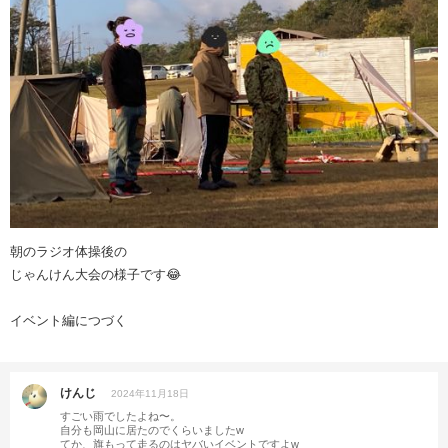
朝のラジオ体操後の
じゃんけん大会の様子です😂
イベント編につづく
けんじ
2024年11月18日
すごい雨でしたよね〜。
自分も岡山に居たのでくらいましたw
てか、旗もって走るのはヤバいイベントですよw