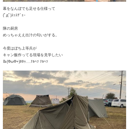
幕をなんぼでも足せる仕様って
(ﾟдﾟ)ｽｯｽｹﾞｪｰ
隊の厨房
めっちゃええ出汁の匂いがする。
今度はぼち上等兵が
キャン飯作ってる現場を見学したい
📝(ΦωΦ+)ﾎﾎｩ….ﾅﾙﾍｿ ﾅﾙﾍｿ