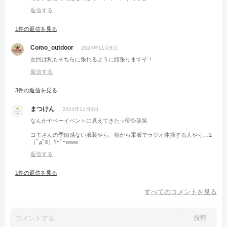
返信する
1件の返信を見る
Como_outdoor
2024年11月5日
次回は私もそちらに張れるように頑張りますぞ！
返信する
3件の返信を見る
まつけん
2024年11月4日
なんかヤベーイベントに見えてきたッ🤭💦笑笑
コモさんの季節感ない服装やら、朝から軍服でラジオ体操する人やら…Σ
（ﾟдﾟlll）ﾔﾍﾞｰwww
返信する
1件の返信を見る
すべてのコメントを見る
投稿