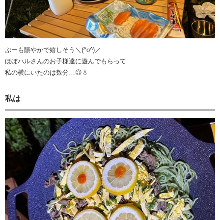
ぷーも賑やかで嬉しそう＼(^o^)／
ほぼハルさんのお子様達に遊んでもらって
私の横にいたのは数分…🙃💧
私は