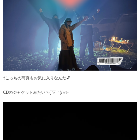
⇧こっちの写真もお気に入りなんだ💕
CDのジャケットみたいヽ(´▽｀)/⭐️✨