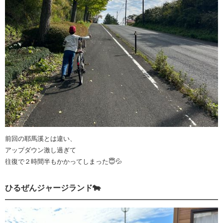
前回の耶馬溪とは違い、
アップダウン激し過ぎて
往復で２時間半もかかってしまった😇💦
ひるぜんジャージランド🐄