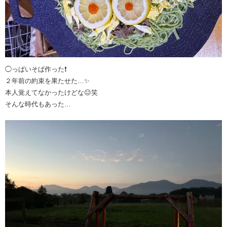
◯っぱいそば作った❗️
２年前の約束を果たせた…✨
本人覚えてなかったけどな😑笑
そんな時代もあった…