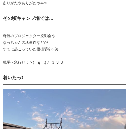
ありがたやありがたや🙏✨
その頃キャンプ場では…
奇跡のプロジェクター投影会や
なっちゃんの珍事件などが
すでに起こっていた模様🤣👍✨笑
現場へ急行せよヽ(￣д￣;)ノ=3=3=3
着いたっ❗️