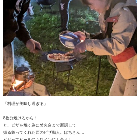
「料理が美味し過ぎる」
8枚分焼けるから！
と、ピザを焼く為に焚火台まで新調して
振る舞ってくれた西のピザ職人。ぼちさん…
ピザってビールにもワインにも合うし