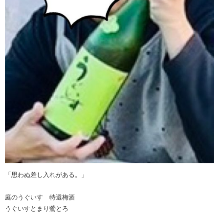
「思わぬ差し入れがある。」
庭のうぐいす 特選梅酒
うぐいすとまり鶯とろ