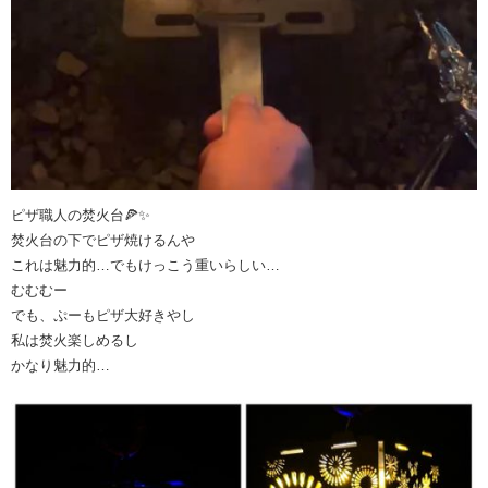
ピザ職人の焚火台🍕✨
焚火台の下でピザ焼けるんや
これは魅力的…でもけっこう重いらしい…
むむむー
でも、ぷーもピザ大好きやし
私は焚火楽しめるし
かなり魅力的…