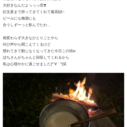
大好きなんだよっっっ😍❣️
紅生姜まで持ってきてくれて最高🙌✨
ビールにも梅酒にも
合うしずーっと飲んでたわ…
相変わらず大きなひとりごとやら
叫び声やら聞こえてくるけど
慣れてきて動じなくなってきた今日この頃w
ぼちさんがちゃんと回収してくれるから
私は心穏やかに過ごせました(*´∀｀*)笑