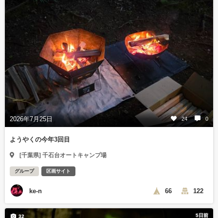
2026年7月25日
24
0
ようやくの今年3回目
[千葉県] 千石台オートキャンプ場
グループ
区画サイト
ke-n
66
122
5日前
32