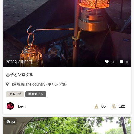
2026年8月03日
20
0
息子とソログル
[茨城県] the country (キャンプ場)
グループ
区画サイト
ke-n
66
122
2日前
23