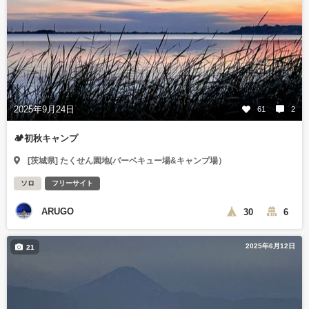
2025年9月24日
61
2
🏕️初秋キャンプ
[茨城県] たくせん園地(バーベキュー場&キャンプ場）
ソロ
フリーサイト
ARUGO
30
6
2025年6月12日
21