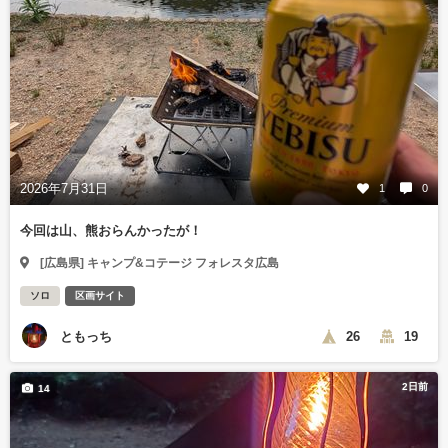
2026年7月31日
1
0
今回は山、熊おらんかったが！
[広島県] キャンプ&コテージ フォレスタ広島
ソロ
区画サイト
ともっち
26
19
2日前
14