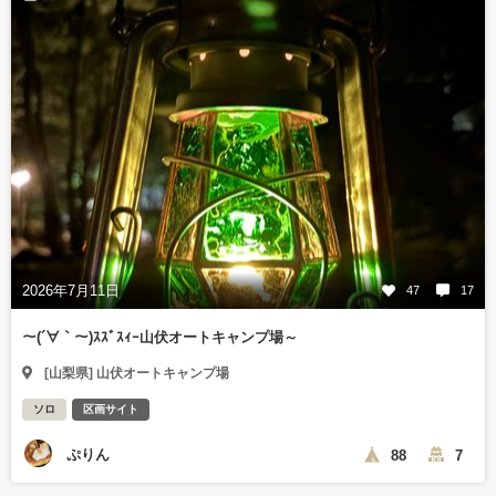
2026年7月11日
47
17
～(´∀｀～)ｽｽﾞｽｨｰ山伏オートキャンプ場～
[山梨県] 山伏オートキャンプ場
ソロ
区画サイト
ぷりん
88
7