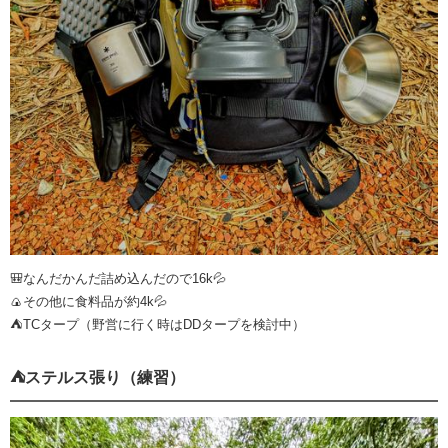
🎒なんだかんだ詰め込んだので16k💦
🍙その他に食料品が約4k💦
⛺️TCタープ（野営に行く時はDDタープを検討中）
⛺️ステルス張り（練習）