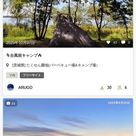
2025年10月07日
43
0
🌀台風前キャンプ⛺️
[茨城県] たくせん園地(バーベキュー場&キャンプ場）
ソロ
フリーサイト
ARUGO
30
6
2025年9月29日
11