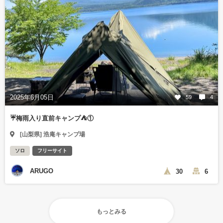
2025年6月05日
59
4
☔️梅雨入り直前キャンプ⛺️①
[山梨県] 浩庵キャンプ場
ソロ
フリーサイト
ARUGO
30
6
もっとみる