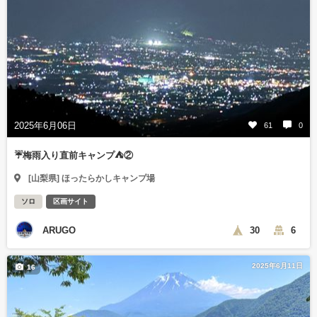
2025年6月06日
61
0
☔️梅雨入り直前キャンプ⛺️②
[山梨県] ほったらかしキャンプ場
ソロ
区画サイト
ARUGO
30
6
2025年6月11日
16