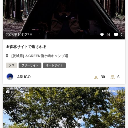
2025年10月27日
46
0
🌲森林サイトで癒される
[茨城県] ＆GREEN龍ケ崎キャンプ場
ソロ
フリーサイト
オートサイト
ARUGO
30
6
2025年10月9日
8