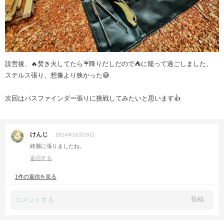
設営後、🔥焚き火してたら☔️降りだしだので⛺️に籠って過ごしました。
ステルス張り、想像より狭かった😅
次回はパスファインダー張りに挑戦してみたいと思います👍
けんじ
2024年10月29日
綺麗に張りましたね。
返信する
1件の返信を見る
投稿