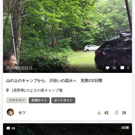
2026年8月01日
16
0
山の上のキャンプから、川沿いの花火へ 充実の2日間
[長野県] のよさの里キャンプ場
ファミリー
区画サイト
オートサイト
セツ
42
18
3日前
10