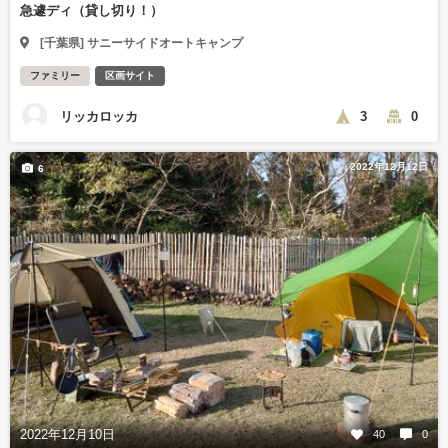
急遽ディ（貸し切り！）
[千葉県] サニーサイドオートキャンプ
ファミリー
区画サイト
リッカロッカ
3
0
2022年12月12日
6
2022年12月10日
40
0