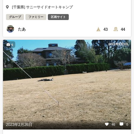
[千葉県] サニーサイドオートキャンプ
グループ
ファミリー
区画サイト
たあ
43
44
2023年3月5日
6
2023年2月26日
46
0