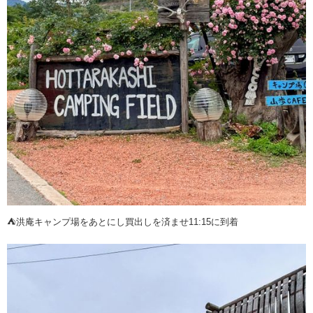
⛺️洪庵キャンプ場をあとにし買出しを済ませ11:15に到着