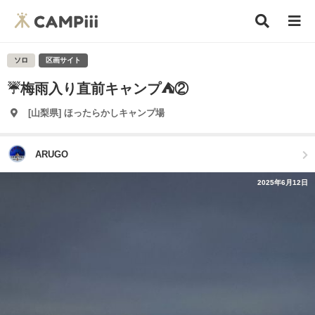
ソロ
区画サイト
☔️梅雨入り直前キャンプ⛺️②
[山梨県] ほったらかしキャンプ場
ARUGO
2025年6月12日