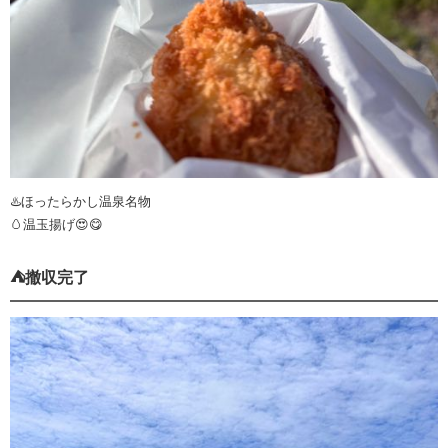
♨️ほったらかし温泉名物
🥚温玉揚げ😍😋
⛺️撤収完了