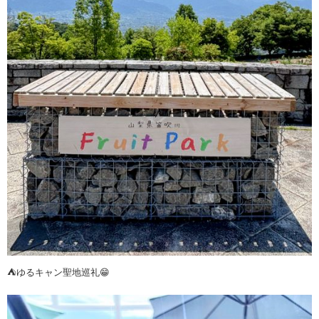
⛺️ゆるキャン聖地巡礼😁