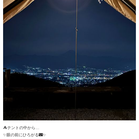
⛺️テントの中から…
✨眼の前にひろがる🌃✨