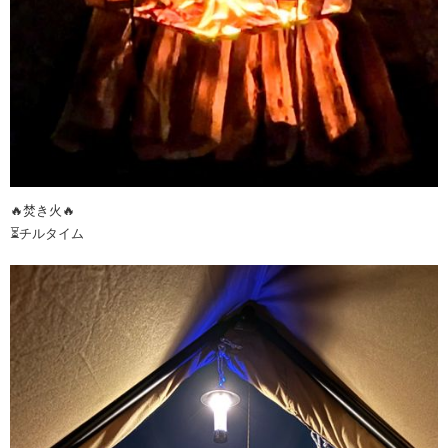
🔥焚き火🔥
⏳チルタイム