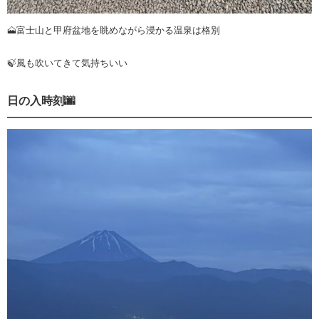
🗻富士山と甲府盆地を眺めながら浸かる温泉は格別
🍃風も吹いてきて気持ちいい
日の入時刻🌆