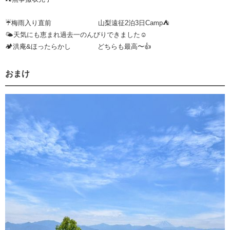
☔️梅雨入り直前 山梨遠征2泊3日Camp⛺️
🌤️天気にも恵まれ過去一のんびりできました☺️
🏕️洪庵&ほったらかし どちらも最高〜👍
おまけ