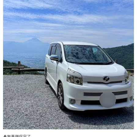
⛺️無事撤収完了