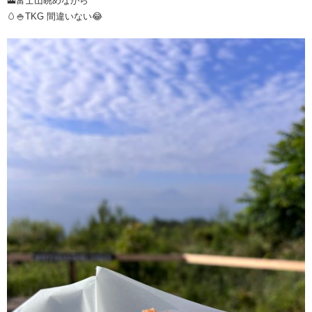
🗻富士山眺めながら
🥚🍚TKG 間違いない😂