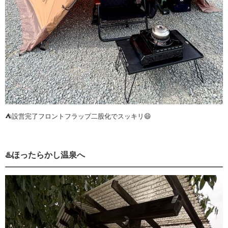
⛺️設営完了フロントフラップ二股化でスッキリ😄
♨️ほったらかし温泉へ