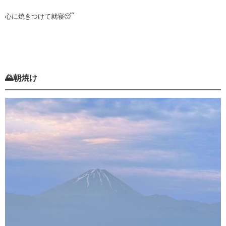
心に焼きつけて就寝😴
🌄朝焼け