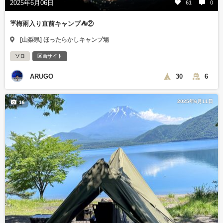
2025年6月06日
61
0
☔️梅雨入り直前キャンプ⛺️②
[山梨県] ほったらかしキャンプ場
ソロ
区画サイト
ARUGO
30
6
2025年6月11日
16