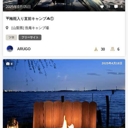
2025年6月05日
59
4
☔️梅雨入り直前キャンプ⛺️①
[山梨県] 浩庵キャンプ場
ソロ
フリーサイト
ARUGO
30
6
2025年4月18日
8