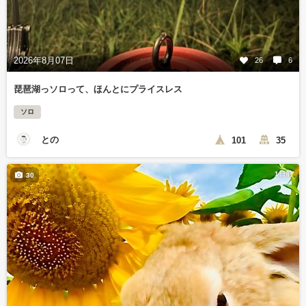
2026年8月07日
26
6
琵琶湖っソロって、ほんとにプライスレス
ソロ
との
101
35
1日前
30