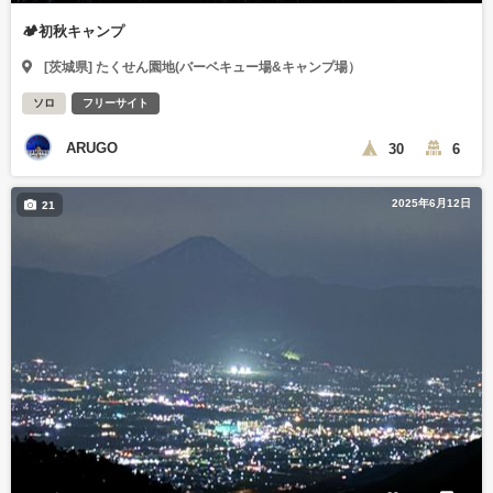
🏕️初秋キャンプ
[茨城県] たくせん園地(バーベキュー場&キャンプ場）
ソロ
フリーサイト
ARUGO
30
6
2025年6月12日
21