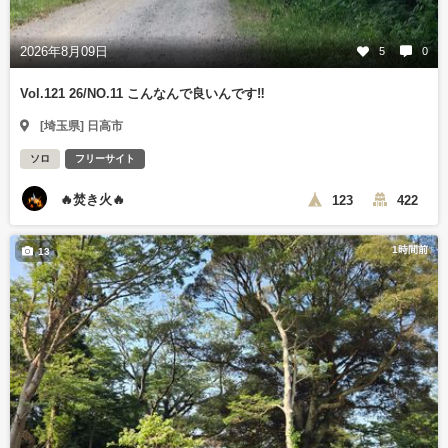
2026年8月09日
5
0
Vol.121 26/NO.11 こんなんで良いんです‼️
[埼玉県] 日高市
ソロ
フリーサイト
🔥焚き火🔥
123
422
1時間前
13