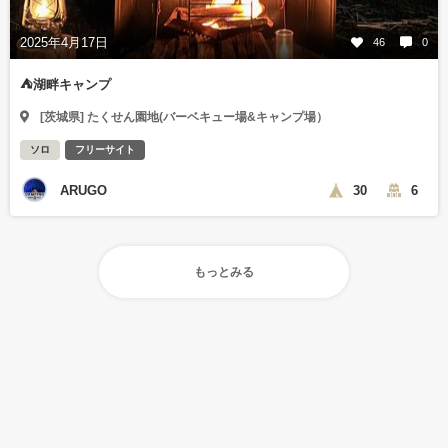
2025年4月17日
46
0
⛺️湖畔キャンプ
[茨城県] たくせん園地(バーベキュー場&キャンプ場）
ソロ
フリーサイト
ARUGO
30
6
もっとみる