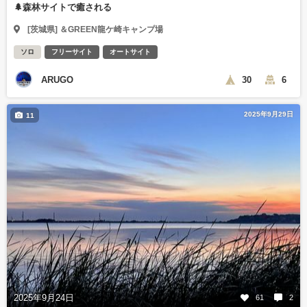
🌲森林サイトで癒される
[茨城県] ＆GREEN龍ケ崎キャンプ場
ソロ
フリーサイト
オートサイト
ARUGO
30
6
2025年9月29日
11
2025年9月24日
61
2