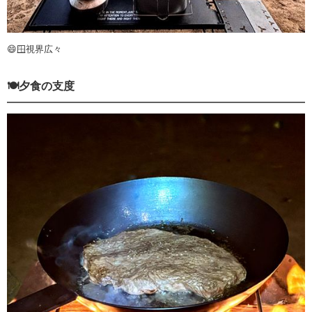
😄🪟視界広々
🍽️夕食の支度