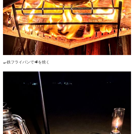
🍳鉄フライパンで🥩を焼く