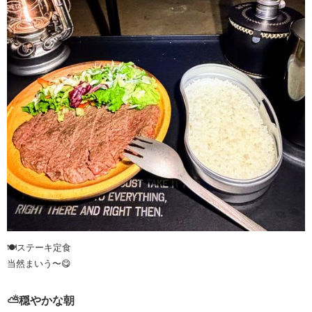
🍽️ステーキ定食
当然まいう〜😋
⛅️穏やかな朝