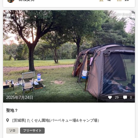
2025年7月25日
4
2025年7月24日
29
0
聖地？
[茨城県] たくせん園地(バーベキュー場&キャンプ場）
ソロ
フリーサイト