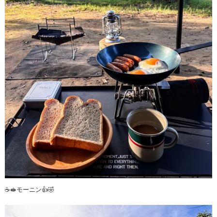
☕️🥪モーニン👍🤣