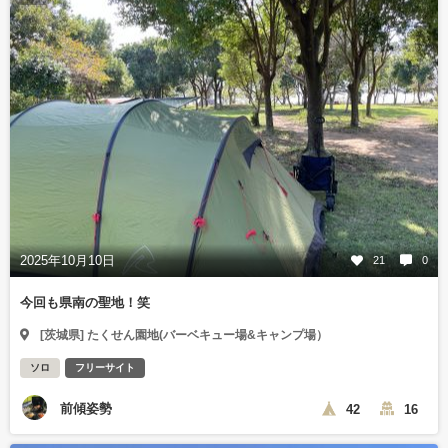
2025年10月10日
21
0
今回も県南の聖地！笑
[茨城県] たくせん園地(バーベキュー場&キャンプ場）
ソロ
フリーサイト
前傾姿勢
42
16