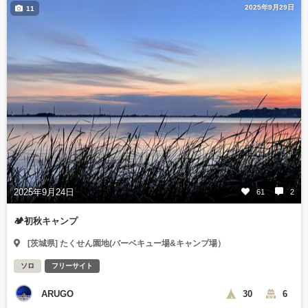
2025年9月29日
11
2025年9月24日
61
2
🏕️初秋キャンプ
[茨城県] たくせん園地(バーベキュー場&キャンプ場）
ソロ
フリーサイト
ARUGO
30
6