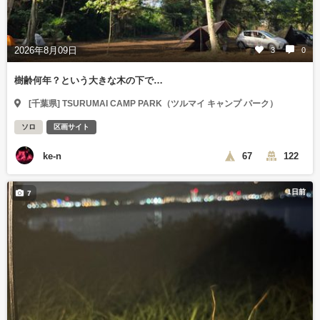
2026年8月09日
3
0
樹齢何年？という大きな木の下で…
[千葉県] TSURUMAI CAMP PARK（ツルマイ キャンプ パーク）
ソロ
区画サイト
ke-n
67
122
1日前
7