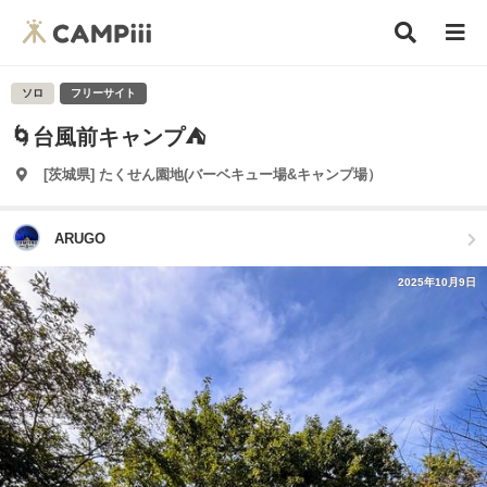
ソロ
フリーサイト
🌀台風前キャンプ⛺️
[茨城県] たくせん園地(バーベキュー場&キャンプ場）
ARUGO
2025年10月9日