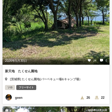
2026年5月30日
24
0
新天地 たくせん園地
[茨城県] たくせん園地(バーベキュー場&キャンプ場）
ソロ
フリーサイト
geen
26
22
2025年10月11日
3