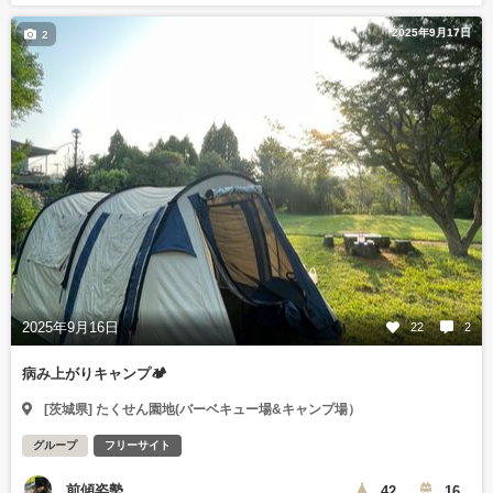
2025年9月17日
2
2025年9月16日
22
2
病み上がりキャンプ🏕️
[茨城県] たくせん園地(バーベキュー場&キャンプ場）
グループ
フリーサイト
前傾姿勢
42
16