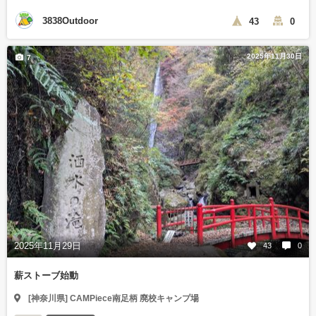
3838Outdoor
43
0
2025年11月30日
7
2025年11月29日
43
0
薪ストーブ始動
[神奈川県] CAMPiece南足柄 廃校キャンプ場