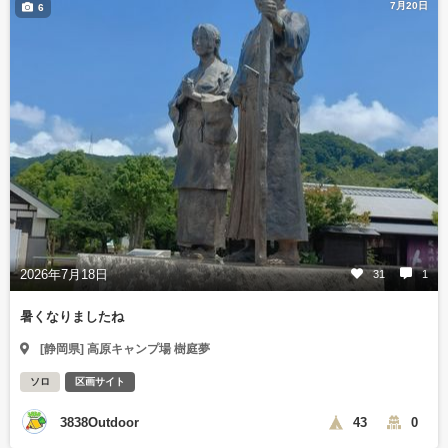
7月20日
6
2026年7月18日
31
1
暑くなりましたね
[静岡県] 高原キャンプ場 樹庭夢
ソロ
区画サイト
3838Outdoor
43
0