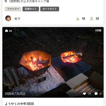
[長野県] のよさの里キャンプ場
ファミリー
区画サイト
オートサイト
セツ
42
18
3日前
10
2026年7月25日
24
0
ようやくの今年3回目