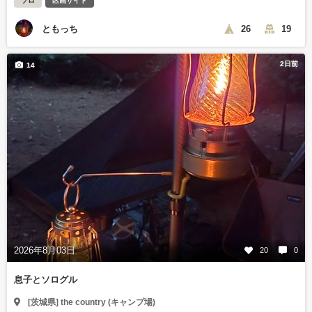
ソロ
区画サイト
ともっち
26
19
2日前
14
2026年8月03日
20
0
息子とソログル
[茨城県] the country (キャンプ場)