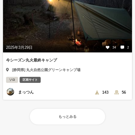
2025年3月29日
34
2
今シーズン丸火最終キャンプ
[静岡県] 丸火自然公園グリーンキャンプ場
ソロ
区画サイト
まっつん
143
56
もっとみる