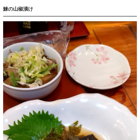
鰊の山椒漬け