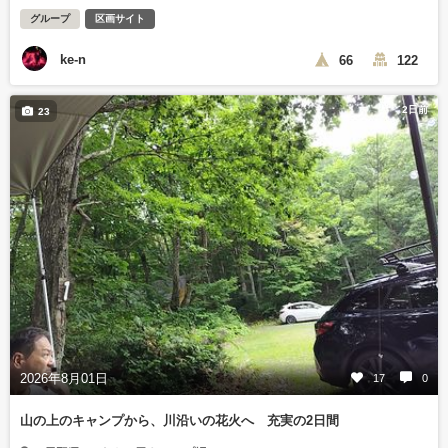
グループ
区画サイト
ke-n
66
122
2日前
23
2026年8月01日
17
0
山の上のキャンプから、川沿いの花火へ 充実の2日間