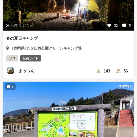
2026年4月11日
32
0
春の夏日キャンプ
[静岡県] 丸火自然公園グリーンキャンプ場
ソロ
区画サイト
まっつん
143
56
3月22日
7