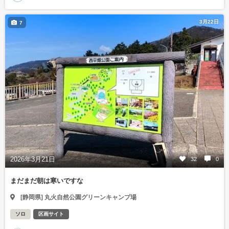
3月22日
7
2026年3月21日
32
0
まだまだ朝は寒いですな
[静岡県] 丸火自然公園グリーンキャンプ場
ソロ
区画サイト