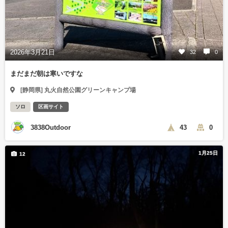
2026年3月21日
32
0
まだまだ朝は寒いですな
[静岡県] 丸火自然公園グリーンキャンプ場
ソロ
区画サイト
3838Outdoor
43
0
1月25日
12