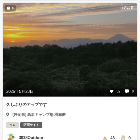
6月20日
6
2026年5月23日
32
0
久しぶりのアップです
[静岡県] 高原キャンプ場 樹庭夢
ソロ
区画サイト
3838Outdoor
43
0