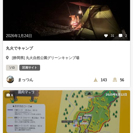
2026年1月24日
31
2
丸火でキャンプ
[静岡県] 丸火自然公園グリーンキャンプ場
ソロ
区画サイト
まっつん
143
56
2025年4月12日
6