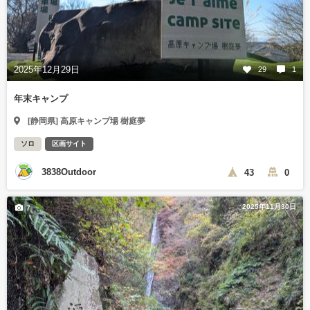
2025年12月29日
29
1
年末キャンプ
[静岡県] 高原キャンプ場 樹庭夢
ソロ
区画サイト
3838Outdoor
43
0
2025年11月30日
7