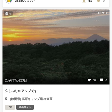
3838Outdoor
43
0
6月20日
6
2026年5月23日
32
0
久しぶりのアップです
[静岡県] 高原キャンプ場 樹庭夢
ソロ
区画サイト