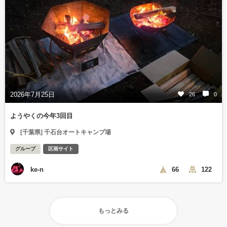
2026年7月25日
26
0
ようやくの今年3回目
[千葉県] 千石台オートキャンプ場
グループ
区画サイト
ke-n
66
122
もっとみる