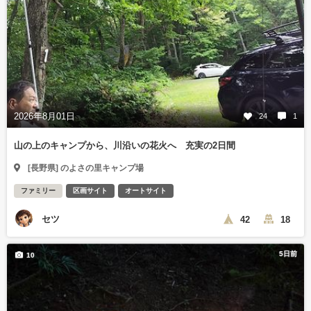
2026年8月01日
24
1
山の上のキャンプから、川沿いの花火へ 充実の2日間
[長野県] のよさの里キャンプ場
ファミリー
区画サイト
オートサイト
セツ
42
18
5日前
10