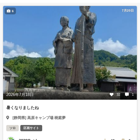
7月20日
6
2026年7月18日
32
1
暑くなりましたね
[静岡県] 高原キャンプ場 樹庭夢
ソロ
区画サイト