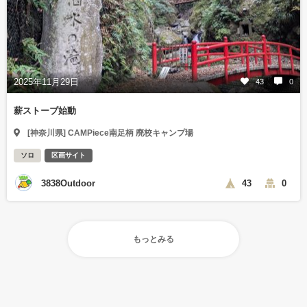
2025年11月29日
43
0
薪ストーブ始動
[神奈川県] CAMPiece南足柄 廃校キャンプ場
ソロ
区画サイト
3838Outdoor
43
0
もっとみる