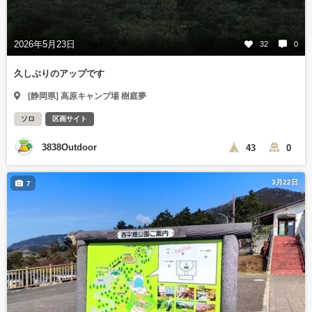
2026年5月23日
32
0
久しぶりのアップです
[静岡県] 高原キャンプ場 樹庭夢
ソロ
区画サイト
3838Outdoor
43
0
3月22日
7