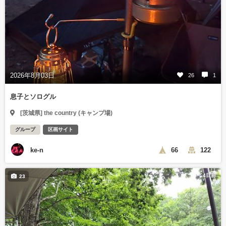
2026年8月03日
26
1
息子とソログル
[茨城県] the country (キャンプ場)
グループ
区画サイト
ke-n
66
122
4日前
23