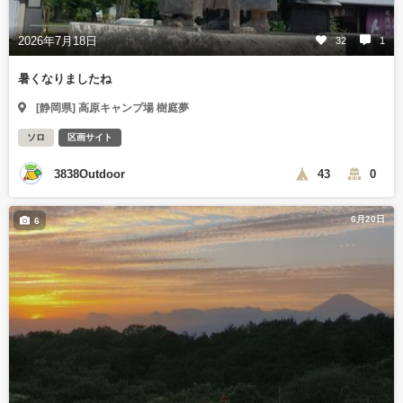
2026年7月18日
32
1
暑くなりましたね
[静岡県] 高原キャンプ場 樹庭夢
ソロ
区画サイト
3838Outdoor
43
0
6月20日
6