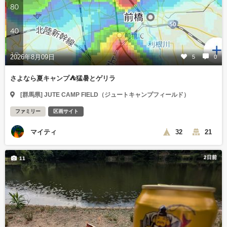
2026年8月09日
5
0
さよなら夏キャンプ⛺️猛暑とゲリラ
[群馬県] JUTE CAMP FIELD（ジュートキャンプフィールド）
ファミリー
区画サイト
マイティ
32
21
2日前
11