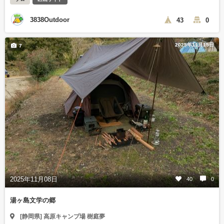
3838Outdoor
43
0
2025年11月15日
7
2025年11月08日
40
0
湯ヶ島文学の郷
[静岡県] 高原キャンプ場 樹庭夢