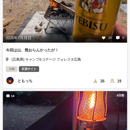
2026年7月31日
20
0
今回は山、熊おらんかったが！
[広島県] キャンプ&コテージ フォレスタ広島
ソロ
区画サイト
ともっち
26
19
4日前
14