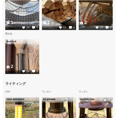
1
1
2
14
0
12
0
10
0
焚火台
BushCraft
2
14
0
ライティング
LED
ランタン
ランタン
50/50 WORKSHOP
FEUERHAND
CAPTAIN STAG