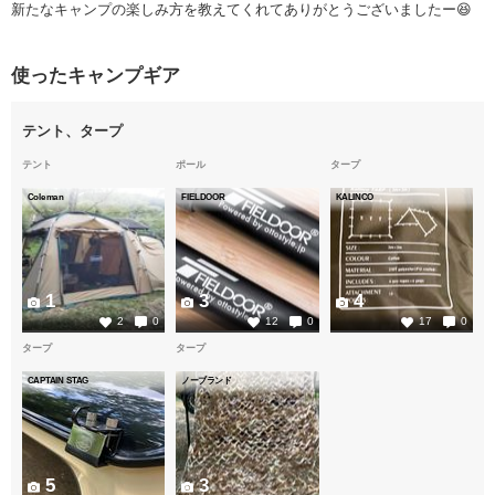
新たなキャンプの楽しみ方を教えてくれてありがとうございましたー😆
使ったキャンプギア
テント、タープ
テント
ポール
タープ
Coleman
FIELDOOR
KALINCO
1
3
4
2
0
12
0
17
0
タープ
タープ
CAPTAIN STAG
ノーブランド
5
3