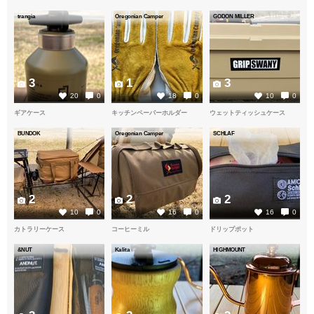
trangia
Oregonian Camper
GODON MILLER
3
1
3
20
0
18
0
10
0
ギアケース
キッチンペーパーホルダー
ウェットティッシュケース
BUNDOK
Oregonian Camper
SCHLAF
2
2
2
10
0
16
0
16
0
カトラリーケース
コーヒーミル
ドリップポット
&NUT
Kalita
HIGHMOUNT