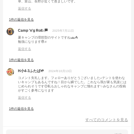
阜、富山、長野が近くて羨ましいです。
返信する
1件の返信を見る
Camp 'n'g Roll♪🏁
2025年7月11日
夏キャンプの理想型のサイトですね🛻⛺️
勉強になります😎♬
返信する
1件の返信を見る
H小4-3ふたば‪🌱
2024年10月13日
コメント失礼します。フォローありがとうございました♪テントを使わな
いキャンプもあるんですね！目から鱗でした。これなら我が家も気楽には
じめられそうです😊私もおしゃれなキャンプに憧れます✨みなさんの投稿
がすごく参考になります
返信する
1件の返信を見る
すべてのコメントを見る