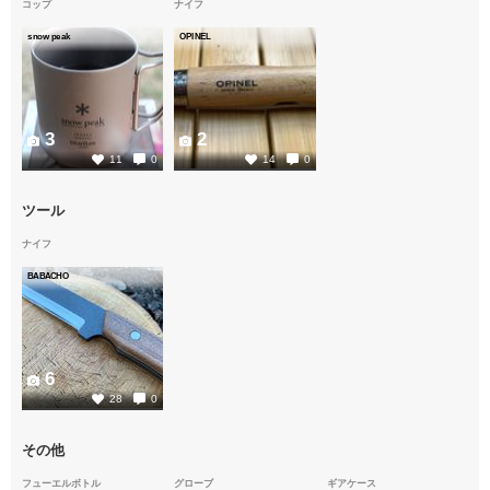
コップ
ナイフ
snow peak
OPINEL
3
2
11
0
14
0
ツール
ナイフ
BABACHO
6
28
0
その他
フューエルボトル
グローブ
ギアケース