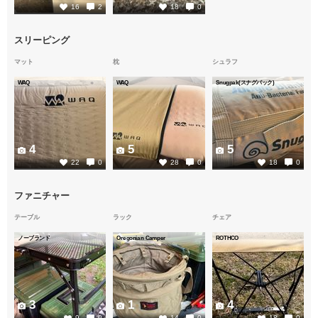
16
2
18
0
スリーピング
マット
枕
シュラフ
WAQ
WAQ
Snugpak(スナグパック)
4
5
5
22
0
28
0
18
0
ファニチャー
テーブル
ラック
チェア
ノーブランド
Oregonian Camper
ROTHCO
3
1
4
9
0
14
0
18
0