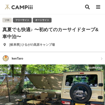
ソロ
フリーサイト
オートサイト
真夏でも快適♪ 〜初めてのカーサイドタープ&
車中泊〜
[岐阜県] ひるがの高原キャンプ場
kenTaro
2024年8月8日