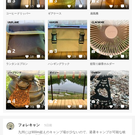
3
3
2
15
0
17
0
22
0
コーヒードリッパー
ギアケース
扇風機
UNIFLAME
KAKURI
CLAYMORE
2
3
6
18
0
19
0
28
0
ランタンエプロン
ハンギングラック
蚊取り線香ホルダー
ノーブランド
ダイソー
ENRICH
4
2
2
33
0
26
0
20
2
フォレキャン
5日前
九州には900m超えのキャンプ場が少ないので、避暑キャンプが可能な岐