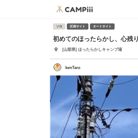
ソロ
区画サイト
オートサイト
初めてのほったらかし、心残
[山梨県] ほったらかしキャンプ場
kenTaro