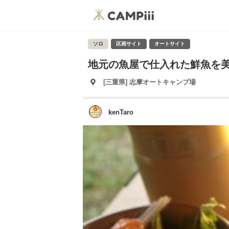
ソロ
区画サイト
オートサイト
地元の魚屋で仕入れた鮮魚を
[三重県] 志摩オートキャンプ場
kenTaro