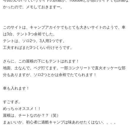
今回のE-3Yっていうサイトの詳細が、Youtubeとか他のサイトでも詳細な
かったので、メモしておきますー。
このサイトは、キャンプアカイケでもとても大きいサイトのようで、車
は3台、テント3つ余裕でした。
テントは、ソロ2つ、3人用1つです。
工夫すればまだ3つくらい行けそうです。
さらに、この屋根の下にもテントはれます！
地面、土なんで。ペグ打てます。一部コンクリートで直火オッケーな部
分もありますが、ソロ2つとかは余裕でたてられます！
車も入れます！
すごすぎ。
めっちゃオススメ！！
屋根は、チートなのか？？（笑）
まぁいいか、初心者に過酷キャンプは味あわせたくはない、、、。