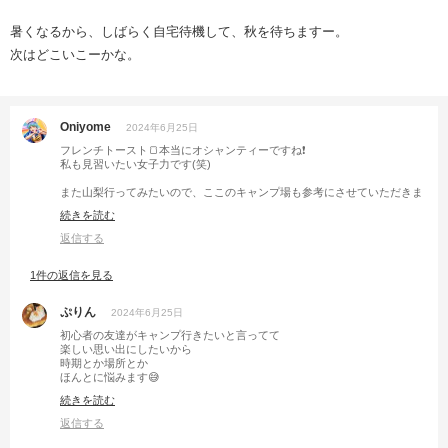
暑くなるから、しばらく自宅待機して、秋を待ちますー。
次はどこいこーかな。
Oniyome
2024年6月25日
フレンチトースト🍞本当にオシャンティーですね❗️
私も見習いたい女子力です(笑)
また山梨行ってみたいので、ここのキャンプ場も参考にさせていただきま
す😆
続きを読む
返信する
1件の返信を見る
ぷりん
2024年6月25日
初心者の友達がキャンプ行きたいと言ってて
楽しい思い出にしたいから
時期とか場所とか
ほんとに悩みます😅
続きを読む
屋根あるのすごいですね👏
参考になりました(*^^*)
返信する