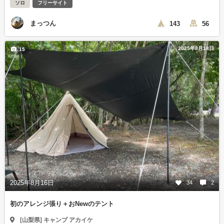
ソロ
フリーサイト
まっつん
143
56
2025年8月18日
15
2025年8月16日
34
2
初のアレンジ張り＋おNewのテント
[山梨県] キャンプ アカイケ