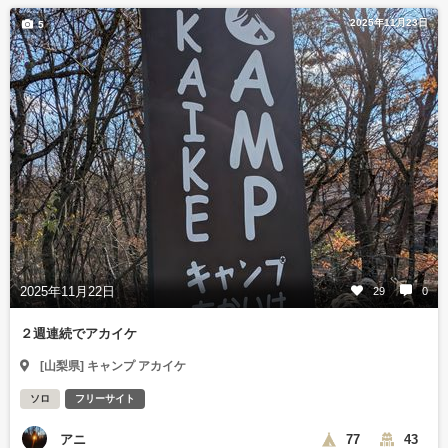
2025年11月23日
5
2025年11月22日
29
0
２週連続でアカイケ
[山梨県] キャンプ アカイケ
ソロ
フリーサイト
アニ
77
43