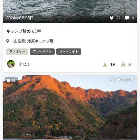
2024年6月08日
34
0
キャンプ始めて1年
[山梨県] 津原キャンプ場
ファミリー
フリーサイト
オートサイト
アヒジ
19
0
2023年11月22日
22