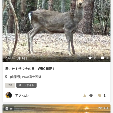
2026年3月06日
26
0
鹿いた！サウナの日、WBC満喫！
[山梨県] PICA富士西湖
ソロ
オートサイト
アクセル
49
1
2月14日
15