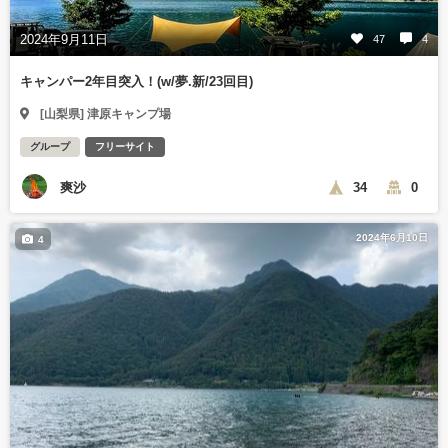
2024年9月11日
47
4
キャンパー2年目突入！(w/夢.新/23回目)
[山梨県] 津原キャンプ場
グループ
フリーサイト
爽沙
34
0
2024年6月10日
4