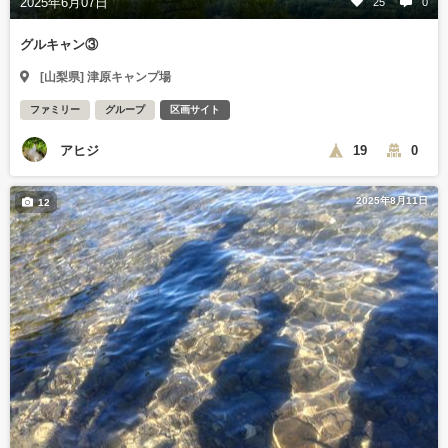
2025年6月07日
25
0
グルキャン③
[山梨県] 津原キャンプ場
ファミリー
グループ
区画サイト
アヒジ
19
0
2025年8月11日
12