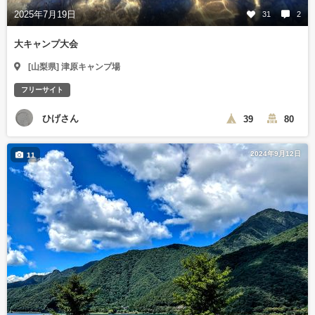
2025年7月19日
31
2
大キャンプ大会
[山梨県] 津原キャンプ場
フリーサイト
ひげさん
39
80
2024年9月12日
11