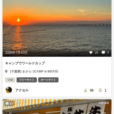
2026年7月10日
20
0
キャンプでワールドカップ
[千葉県] きさらづCAMP in MITATE
ソロ
フリーサイト
オートサイト
アクセル
49
1
6月14日
13