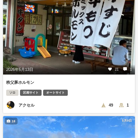
2026年6月13日
21
1
秩父豚ホルモン
ソロ
区画サイト
オートサイト
アクセル
49
1
5月9日
18