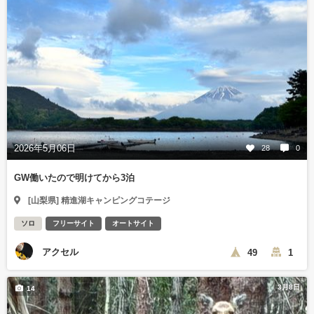
2026年5月06日
28
0
GW働いたので明けてから3泊
[山梨県] 精進湖キャンピングコテージ
ソロ
フリーサイト
オートサイト
アクセル
49
1
3月8日
14