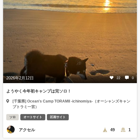
2026年2月12日
22
0
ようやく今年初キャンプは完ソロ！
[千葉県] Ocean's Camp TORAMII -ichinomiya-（オーシャンズキャン
プトラミ一宮）
ソロ
オートサイト
区画サイト
アクセル
49
1