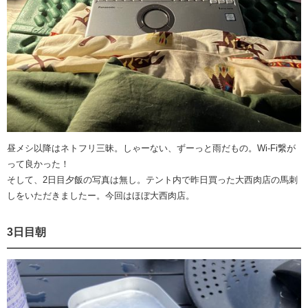
昼メシ以降はネトフリ三昧。しゃーない、ずーっと雨だもの。Wi-Fi繋が
って良かった！
そして、2日目夕飯の写真は無し。テント内で昨日買った大西肉店の馬刺
しをいただきましたー。今回はほぼ大西肉店。
3日目朝