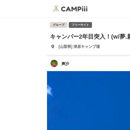
グループ
フリーサイト
キャンパー2年目突入！(w/夢.新
[山梨県] 津原キャンプ場
爽沙