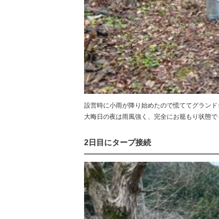
設営時に小雨が降り始めたので慌ててグランド
大晦日の夜は雨風強く、完全にお籠もり状態で
2日目にタープ接続