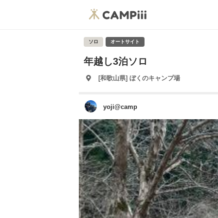
ソロ
オートサイト
年越し3泊ソロ
[和歌山県] ぼくのキャンプ場
yoji@camp