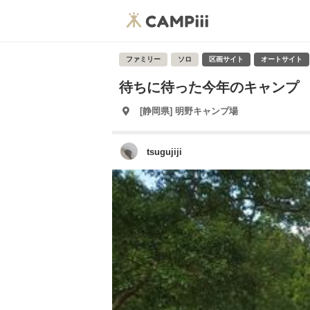
ファミリー
ソロ
区画サイト
オートサイト
待ちに待った今年のキャンプ
[静岡県] 明野キャンプ場
tsugujiji