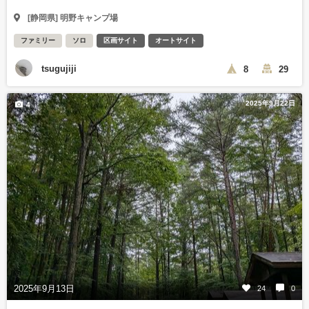
[静岡県] 明野キャンプ場
ファミリー
ソロ
区画サイト
オートサイト
tsugujiji
8
29
2025年9月22日
4
2025年9月13日
24
0