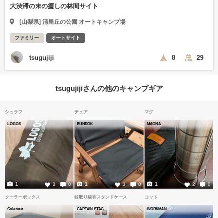
大渋滞の末の癒しの林間サイト
[山梨県] 清里丘の公園 オートキャンプ場
ファミリー
オートサイト
tsugujiji
8
29
tsugujijiさんの他のキャンプギア
シュラフ
チェア
マグ
LOGOS
BUNDOK
MAGNA
1
1
1
3
0
3
0
2
0
クーラーボックス
蚊取り線香スタンドケース
コット
Coleman
CAPTAIN STAG
WORKMAN