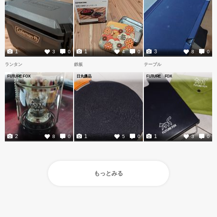
1
1
3
3
0
4
0
8
0
ランタン
鉄板
テーブル
FUTURE FOX
日丸優品
FUTURE FOX
2
1
1
8
0
5
0
3
0
もっとみる