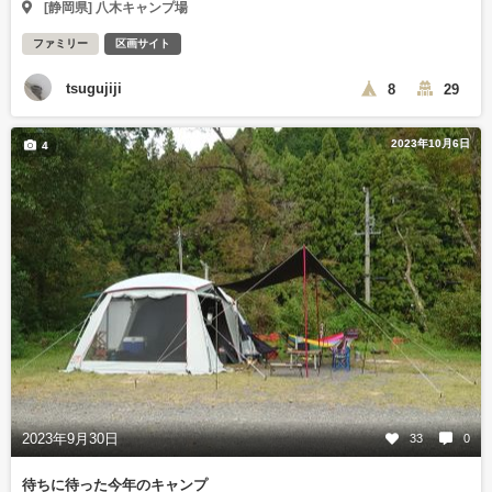
[静岡県] 八木キャンプ場
ファミリー
区画サイト
tsugujiji
8
29
2023年10月6日
4
2023年9月30日
33
0
待ちに待った今年のキャンプ