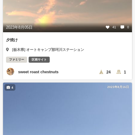
2023年8月05日
41
0
夕焼け
[栃木県] オートキャンプ那珂川ステーション
ファミリー
区画サイト
sweet roast chestnuts
24
1
2023年8月16日
4