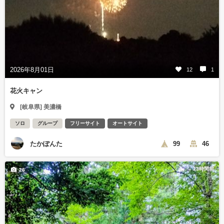
2026年8月01日
12
1
花火キャン
[岐阜県] 美濃橋
ソロ
グループ
フリーサイト
オートサイト
たかぽんた
99
46
13時間前
26