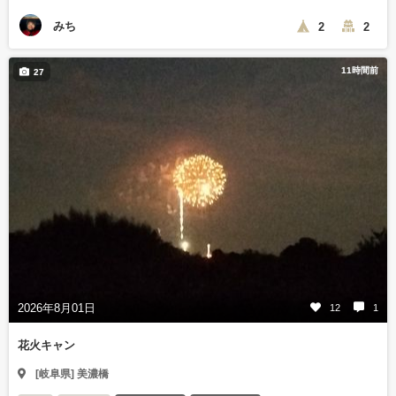
みち
2
2
11時間前
27
2026年8月01日
12
1
花火キャン
[岐阜県] 美濃橋