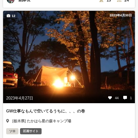
2023年4月30日
12
2023年4月27日
44
1
GW仕事なもんで空いてるうちに、、、の巻
[栃木県] たかはら星の森キャンプ場
ソロ
区画サイト