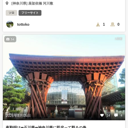
[神奈川県] 座架依橋 河川敷
ソロ
フリーサイト
tottoko
1
0
1日前
54
2026年8月05日
14
4
夜勤明け⇛石川県⇛神奈川県に即戻って野るの巻