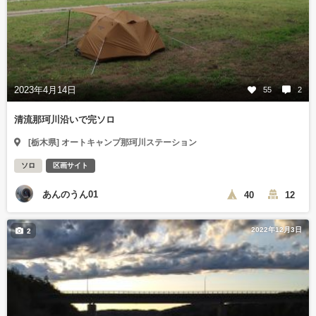
2023年4月14日
55
2
清流那珂川沿いで完ソロ
[栃木県] オートキャンプ那珂川ステーション
ソロ
区画サイト
あんのうん01
40
12
2022年12月3日
2