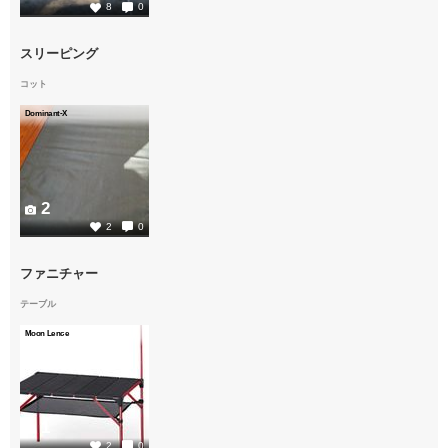
8
0
スリーピング
コット
Dominant-X
2
2
0
ファニチャー
テーブル
Moon Lence
1
2
0