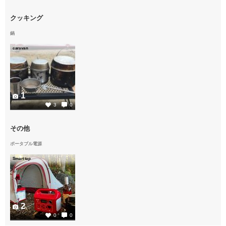
クッキング
鍋
caravan
1
3
0
その他
ポータブル電源
Smart tap
2
0
0