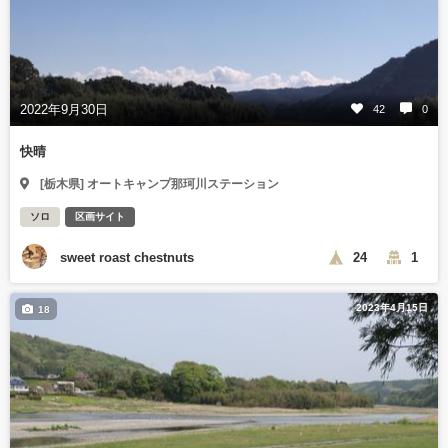
2022年9月30日
42
0
快晴
[栃木県] オートキャンプ那珂川ステーション
ソロ
区画サイト
sweet roast chestnuts
24
1
2023年4月15日
18