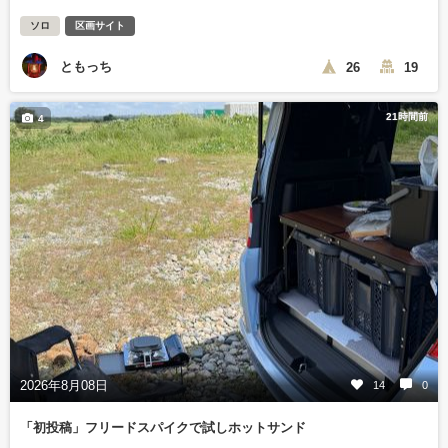
ソロ
区画サイト
ともっち
26
19
21時間前
4
2026年8月08日
14
0
「初投稿」フリードスパイクで試しホットサンド