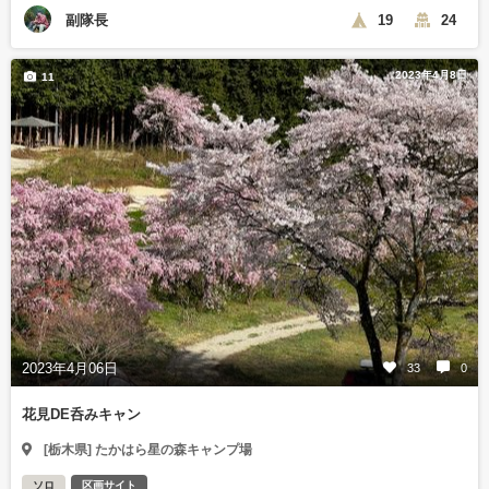
副隊長
19
24
2023年4月8日
11
2023年4月06日
33
0
花見DE呑みキャン
[栃木県] たかはら星の森キャンプ場
ソロ
区画サイト