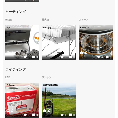
ヒーティング
焚火台
焚火台
ストーブ
笑's
Keepjoy
PASECO
1
1
2
3
0
2
0
4
0
ライティング
LED
ランタン
Coleman
CAPTAIN STAG
2
2
3
0
1
0