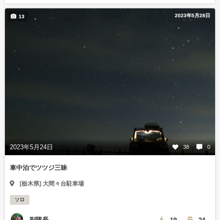
2023年5月28日
13
2023年5月24日
38
0
車中泊でツツジ三昧
[栃木県] 大間々台駐車場
ソロ
副隊長
19
24