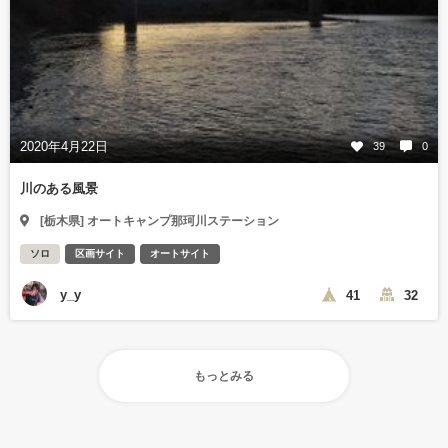
2020年4月22日
39
0
川のある風景
[栃木県] オートキャンプ那珂川ステーション
ソロ
区画サイト
オートサイト
y_y
41
32
もっとみる