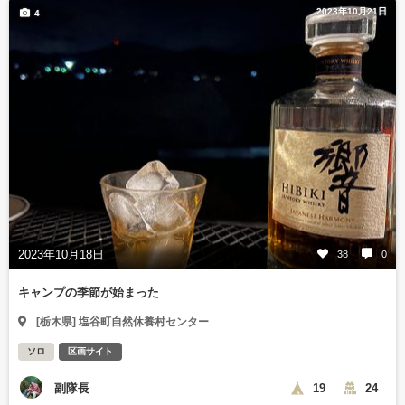
2023年10月21日
4
2023年10月18日
38
0
キャンプの季節が始まった
[栃木県] 塩谷町自然休養村センター
ソロ
区画サイト
副隊長
19
24