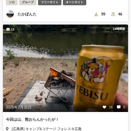
ソロ
グループ
フリーサイト
オートサイト
たかぽんた
99
46
18時間前
11
2026年7月31日
15
0
今回は山、熊おらんかったが！
[広島県] キャンプ&コテージ フォレスタ広島