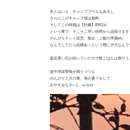
冬とはいえ、キャンプブームもあるし
さらにこのキャンプ場は無料、
そしてこの時期は【牡蠣】BBQ🦪
という事で、そこそこ早い時間から頑張ります
のんびりテント設営、散歩、ご飯の準備etc
なんてしてたら結構あっという間に夕方なんで
最近寒い日が続いていたので晩ごはんは豚汁う
途中津波警報が鳴りつつも
のんびりと火の番、海の番？をして
おやすみなさい(。-ω-)zzz