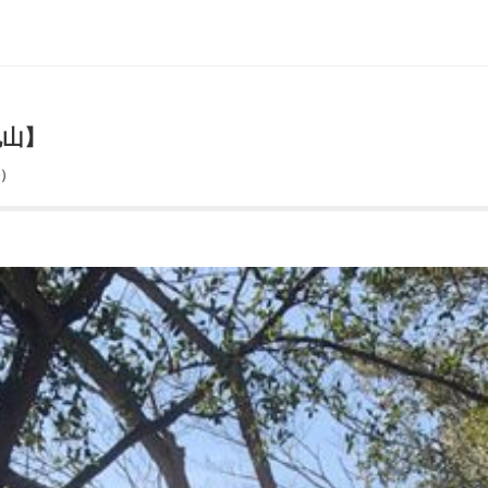
丸山】
場）