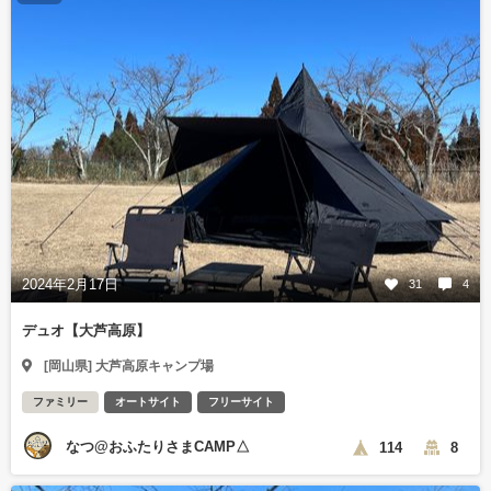
2024年2月17日
31
4
デュオ【大芦高原】
[岡山県] 大芦高原キャンプ場
ファミリー
オートサイト
フリーサイト
なつ@おふたりさまCAMP△
114
8