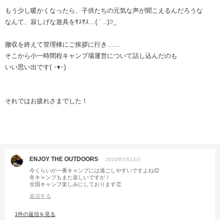
もう少し暖かくなったら、子供たちの元気な声が聞こえるんだろうな
なんて、寂しげな遊具をｻｽｻｽ…( ´ ..)੭⸒⸒
撤収を終えて管理棟にご挨拶に行き……
そこから小一時間程キャンプ場運営について話し込んだのも
いい思い出です( 𑁉▾𑁉)
それではお疲れさまでした！
ENJOY THE OUTDOORS
2024年5月14日
今くらいが一番キャンプには過ごしやすいですよね😊
冬キャンプもまた楽しいですが！
全国キャンプ楽しみにしております👏
返信する
1件の返信を見る