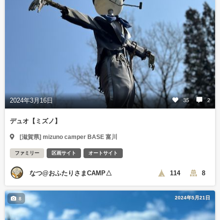
2024年3月16日
35
2
デュオ【ミズノ】
[滋賀県] mizuno camper BASE 富川
ファミリー
区画サイト
オートサイト
なつ@おふたりさまCAMP△
114
8
2024年5月21日
8