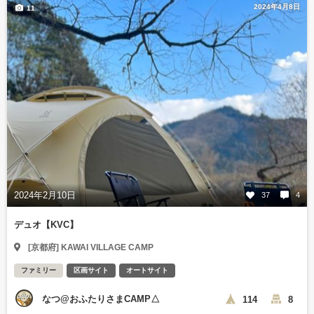
2024年4月8日
11
2024年2月10日
37
4
デュオ【KVC】
[京都府] KAWAI VILLAGE CAMP
ファミリー
区画サイト
オートサイト
なつ@おふたりさまCAMP△
114
8