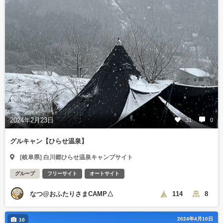
2024年2月23日
31
0
グルキャン【ひらせ温泉】
[岐阜県] 白川郷ひらせ温泉キャンプサイト
グループ
フリーサイト
オートサイト
なつ@おふたりさまCAMP△
114
8
2024年4月10日
10