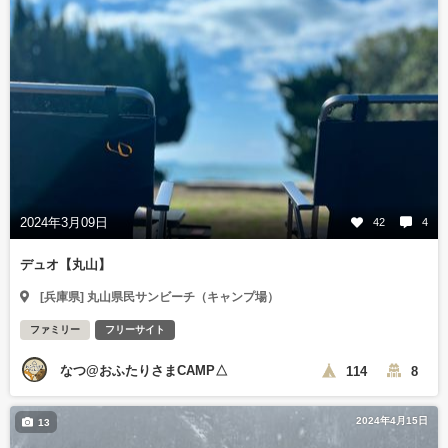
2024年3月09日
42
4
デュオ【丸山】
[兵庫県] 丸山県民サンビーチ（キャンプ場）
ファミリー
フリーサイト
なつ@おふたりさまCAMP△
114
8
2024年4月15日
13