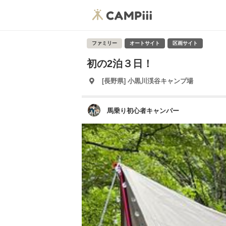
ファミリー
オートサイト
区画サイト
初の2泊３日！
[長野県] 小黒川渓谷キャンプ場
馬乗り初心者キャンパー