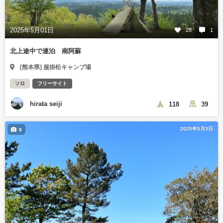
2025年5月01日
28
1
北上途中で連泊 南阿蘇
[熊本県] 服掛松キャンプ場
ソロ
フリーサイト
hirata seiji
118
39
2025年5月3日
8