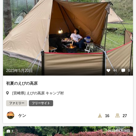
2023年5月20日
44
0
初夏のえびの高原
[宮崎県] えびの高原 キャンプ村
ファミリー
フリーサイト
ケン
16
27
2023年4月18日
7