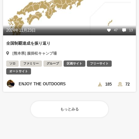
2024年11月23日
47
13
全国制覇達成を振り返り
[熊本県] 服掛松キャンプ場
ソロ
ファミリー
グループ
区画サイト
フリーサイト
オートサイト
ENJOY THE OUTDOORS
185
72
もっとみる