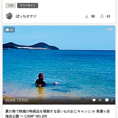
ソロ
フリーサイト
ぼっちオヤジ
98
43
4日前
37
2026年7月31日
34
2
夏の海で秋穂の特産品を堪能する旨いものおじキャン△ in 美濃ヶ浜
海浜公園 〜 CAMP NO.205