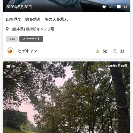
2026年5月30日
36
14
山を見て 肉を焼き あの人を思ふ
[熊本県] 服掛松キャンプ場
ソロ
フリーサイト
ヒゲキャン
52
33
2025年8月18日
14