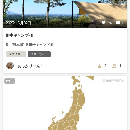
2025年5月02日
26
0
熊本キャンプ~‼️
[熊本県] 服掛松キャンプ場
ファミリー
フリーサイト
あっかりーん！
2
1
2024年11月22日
7