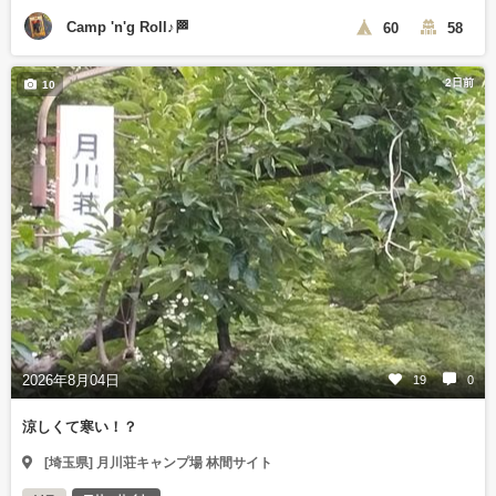
Camp 'n'g Roll♪🏁
60
58
2日前
10
2026年8月04日
19
0
涼しくて寒い！？
[埼玉県] 月川荘キャンプ場 林間サイト