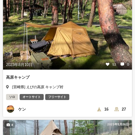
2023年8月10日
53
0
高原キャンプ
[宮崎県] えびの高原 キャンプ村
ソロ
オートサイト
フリーサイト
ケン
16
27
2023年5月26日
8