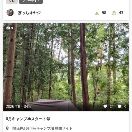
ソロ
フリーサイト
ぼっちオヤジ
98
43
3日前
3
2026年8月04日
24
0
8月キャンプ⛺️スタート😁
[埼玉県] 月川荘キャンプ場 林間サイト