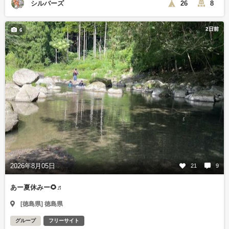
シルバーズ
26
8
2日前
6
2026年8月05日
21
9
あー夏休みー🌻♬
[徳島県] 徳島県
グループ
フリーサイト