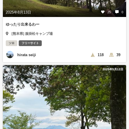
2025年8月13日
25
0
ゆったり出来るわー
[熊本県] 服掛松キャンプ場
ソロ
フリーサイト
hirata seiji
118
39
2025年5月12日
15