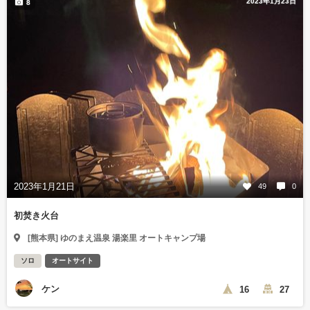
2023年1月23日
8
2023年1月21日
49
0
初焚き火台
[熊本県] ゆのまえ温泉 湯楽里 オートキャンプ場
ソロ
オートサイト
ケン
16
27