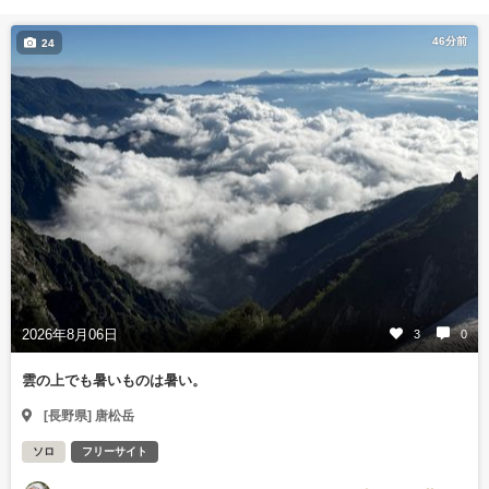
46分前
24
2026年8月06日
3
0
雲の上でも暑いものは暑い。
[長野県] 唐松岳
ソロ
フリーサイト