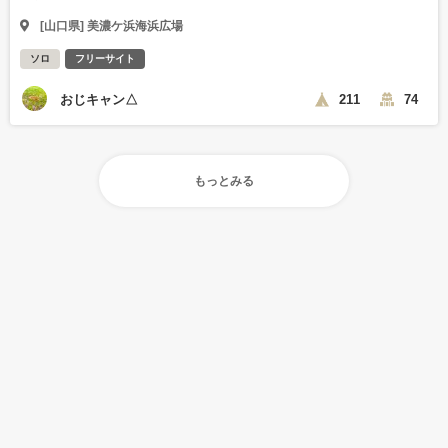
[山口県] 美濃ケ浜海浜広場
ソロ
フリーサイト
おじキャン△
211
74
もっとみる