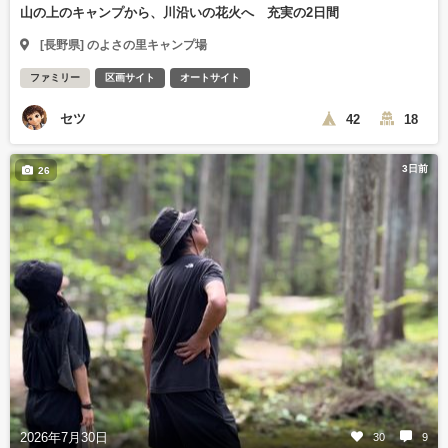
山の上のキャンプから、川沿いの花火へ 充実の2日間
[長野県] のよさの里キャンプ場
ファミリー
区画サイト
オートサイト
セツ
42
18
3日前
26
2026年7月30日
30
9