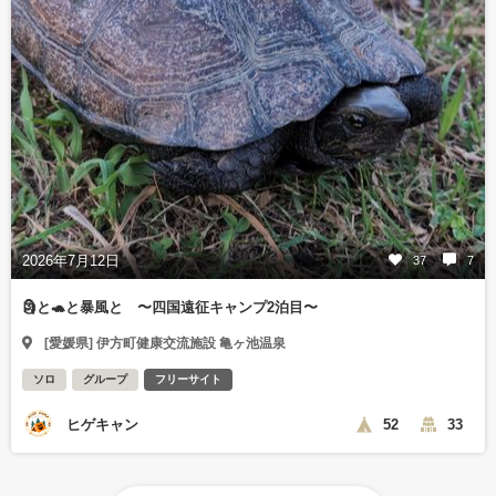
2026年7月12日
37
7
🗿と🐢と暴風と 〜四国遠征キャンプ2泊目〜
[愛媛県] 伊方町健康交流施設 亀ヶ池温泉
ソロ
グループ
フリーサイト
ヒゲキャン
52
33