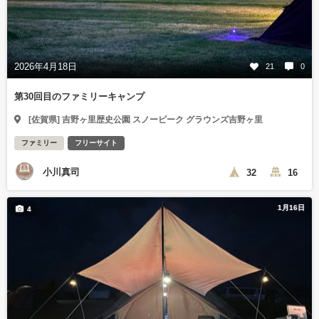
2026年4月18日
21
0
第30回目のファミリーキャンプ
[佐賀県] 吉野ヶ里歴史公園 スノーピーク グラウンズ吉野ヶ里
ファミリー
フリーサイト
小川真司
32
16
1月16日
4