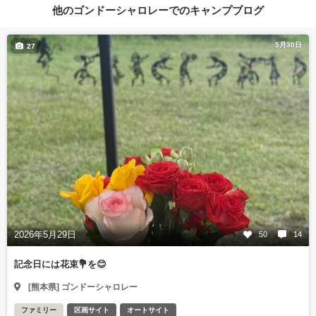
他のゴンドーシャロレーでのキャンプブログ
5月30日
27
2026年5月29日
50
14
記念日には花束💐を😊
[熊本県] ゴンドーシャロレー
ファミリー
区画サイト
オートサイト