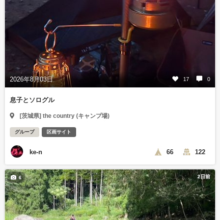
2026年8月03日
17
0
息子とソログル
[茨城県] the country (キャンプ場)
グループ
区画サイト
ke-n
66
122
2日前
6