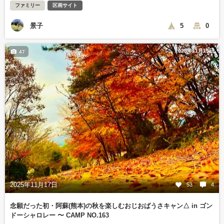
ファミリー
区画サイト
景子
5
0
2025年11月19日
47
2025年11月17日
53
4
念願だった初・阿蘇(熊本)の秋を楽しむおじおばうさキャン△ in ゴン
ドーシャロレー 〜 CAMP NO.163