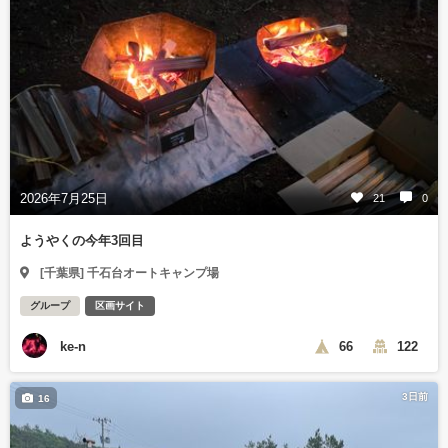
2026年7月25日
21
0
ようやくの今年3回目
[千葉県] 千石台オートキャンプ場
グループ
区画サイト
ke-n
66
122
3日前
16