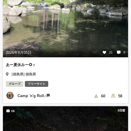
2026年8月05日
21
9
あー夏休みー🌻♬
[徳島県] 徳島県
グループ
フリーサイト
Camp 'n'g Roll♪🏁
60
58
3日前
10