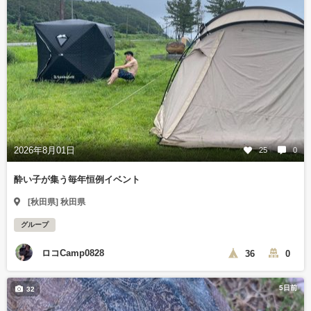
2026年8月01日
25
0
酔い子が集う毎年恒例イベント
[秋田県] 秋田県
グループ
ロコCamp0828
36
0
5日前
32