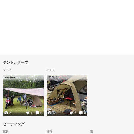
テント、タープ
タープ
テント
soomloom
デイトナ
2
3
4
0
7
0
ヒーティング
燃料
燃料
薪