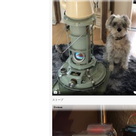
1
ストーブ
G-stove