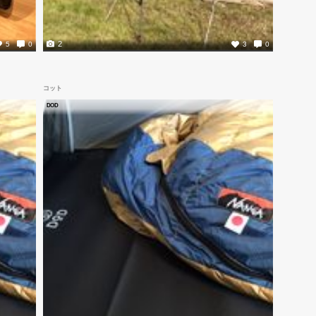
2
5
0
3
0
コット
DOD