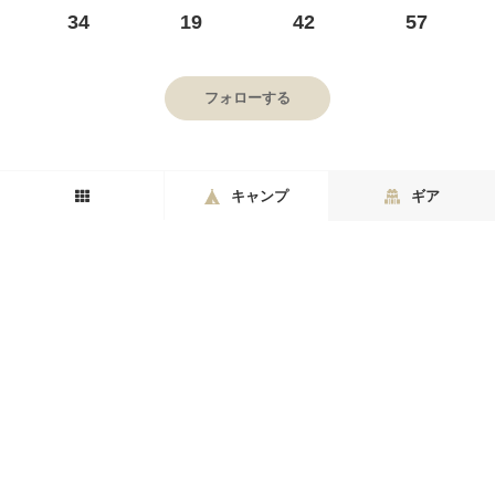
34
19
42
57
フォローする
キャンプ
ギア