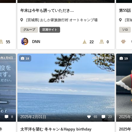
年末は今年も誘っていただき…
第55
[宮城県] おしか家族旅行村 オートキャンプ場
[宮
グループ
区画サイト
ソロ
DNN
55
22
0
5年2月9日
2025年2月3日
18
19
2025年2月01日
2025年
4
8
65
23
件
太平洋を望む 冬キャン＆Happy birthday
202