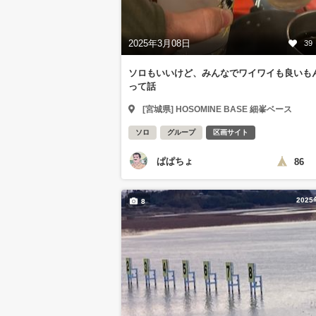
2025年3月08日
39
ソロもいいけど、みんなでワイワイも良いも
って話
[宮城県] HOSOMINE BASE 細峯ベース
ソロ
グループ
区画サイト
ぱぱちょ
86
202
8