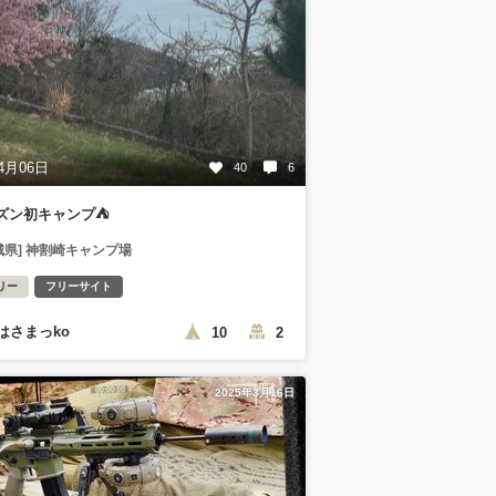
4月06日
40
6
ズン初キャンプ⛺️
城県] 神割崎キャンプ場
リー
フリーサイト
はさまっko
10
2
2025年3月16日