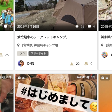
2025年2月16日
2025年
0
9
31
4
繁忙期中のシークレットキャンプ。
神割崎
[宮城県] 神割崎キャンプ場
[宮
ソロ
フリーサイト
75
DNN
22
0
5年3月15日
2025年3月10日
35
19