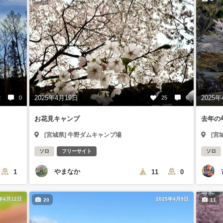
2025年4月19日
2025年
2
0
25
6
お花見キャンプ
去年の
[宮城県] 牛野ダムキャンプ場
[宮
ソロ
フリーサイト
ソロ
やまなか
1
11
0
5年4月12日
2025年4月9日
20
11