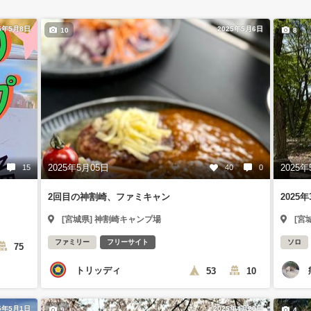
5年5月8日
2025年5月6日
10
8
2025年5月05日
2025年
15
40
0
2回目の神割崎、ファミキャン
202
[宮城県] 神割崎キャンプ場
[宮
ファミリー
フリーサイト
ソロ
75
トリッディ
53
10
5年5月1日
2025年4月20日
9
4