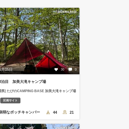
2025年5月5日
5月05日
30
0
5年3泊目 加美大滝キャンプ場
城県] たびのCAMPING BASE 加美大滝キャンプ場
区画サイト
病弱なボッチキャンパー
44
21
2025年4月17日