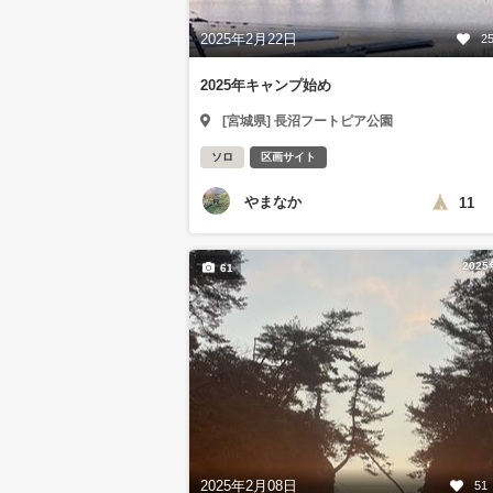
2025年2月22日
2
2025年キャンプ始め
[宮城県] 長沼フートピア公園
ソロ
区画サイト
やまなか
11
202
61
2025年2月08日
51