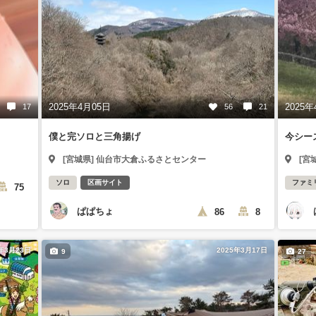
2025年4月05日
2025年
17
56
21
僕と完ソロと三角揚げ
今シー
[宮城県] 仙台市大倉ふるさとセンター
[宮
ソロ
区画サイト
ファミ
75
ぱぱちょ
86
8
5年3月23日
2025年3月17日
9
27