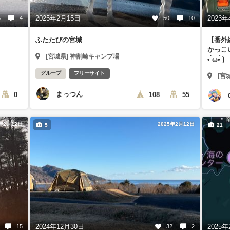
2025年2月15日
2023年
5
4
50
10
ふたたびの宮城
【番外
かっこ
[宮城県] 神割崎キャンプ場
• ̀ω•́ )
グループ
フリーサイト
[宮
まっつん
0
108
55
5年2月12日
2025年2月12日
5
21
2024年12月30日
2025年
15
32
2