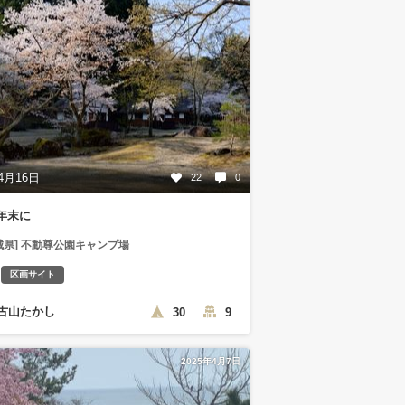
4月16日
22
0
年末に
城県] 不動尊公園キャンプ場
区画サイト
古山たかし
30
9
2025年4月7日