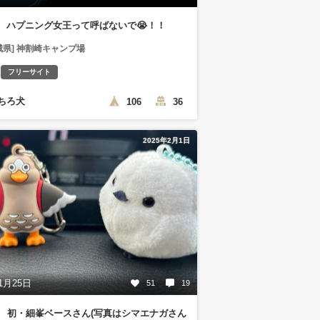
話 ハプニング女王って呼ばないで😭！！
城県] 神割崎キャンプ場
フリーサイト
ちろ犬
106
36
2025年2月1日
1月25日
51
19
5年 初・細峯ベースさん(写真はシマエナガさん