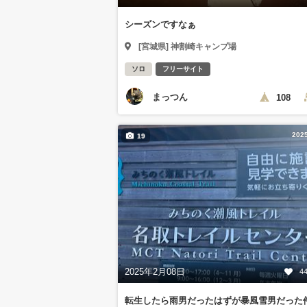
シーズンですなぁ
[宮城県] 神割崎キャンプ場
ソロ
フリーサイト
まっつん
108
202
19
2025年2月08日
4
転生したら雨男だったはずが暴風雪男だった