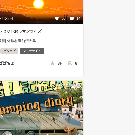
2月23日
53
14
ンセットおっサンライズ
城県] 休暇村気仙沼大島
グループ
フリーサイト
ぱぱちょ
86
8
2025年2月16日