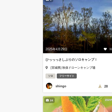
2025年4月29日
3
ひっっっさしぶりのソロキャンプ！
[宮城県] 秋保ドローンキャンプ場
ソロ
フリーサイト
shingo
28
202
24