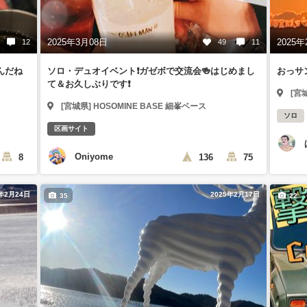
2025年3月08日
2025年
12
49
11
んだね
ソロ・デュオイベント❗️ガゼボで交流会🍻はじめまし
おっサ
て＆お久しぶりです❗️
[宮
[宮城県] HOSOMINE BASE 細峯ベース
ソロ
区画サイト
Oniyome
8
136
75
5年2月24日
2025年2月17日
35
22