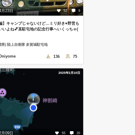
4月23日
52
9
編】キャンプじゃないけど…ミリ好き♥️野営も
いいよね💕︎某駐屯地の記念行事へいくっちゃ(
ゞ
城県] 陸上自衛隊 多賀城駐屯地
Oniyome
136
75
2025年2月10日
2月09日
55
20