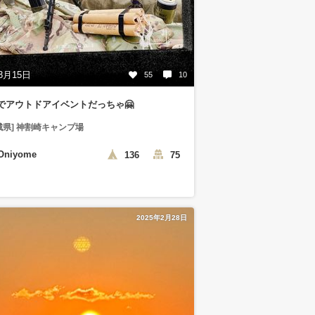
3月15日
55
10
でアウトドアイベントだっちゃ🤗
城県] 神割崎キャンプ場
Oniyome
136
75
2025年2月28日