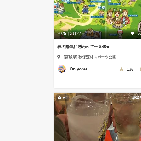
2025年3月22日
5
春の陽気に誘われて〜🌷🐝⭐️
[宮城県] 秋保森林スポーツ公園
Oniyome
136
202
28