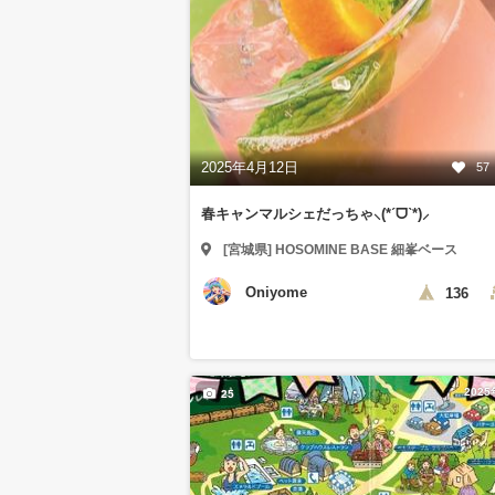
2025年4月12日
57
春キャンマルシェだっちゃ⸜(*ˊᗜˋ*)⸝
[宮城県] HOSOMINE BASE 細峯ベース
Oniyome
136
202
25