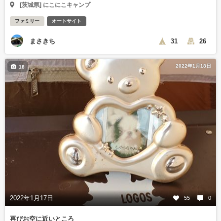
[茨城県] にこにこキャンプ
ファミリー
オートサイト
まさきち
31
26
2022年1月18日
18
2022年1月17日
55
0
再びお空に近いところ