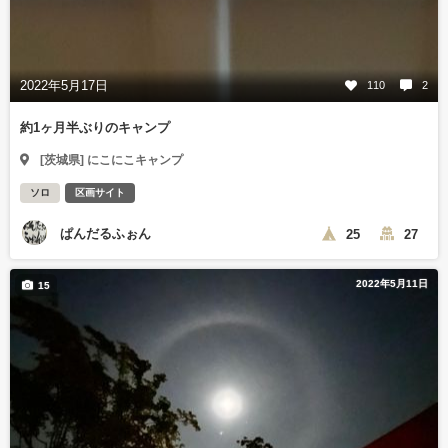
2022年5月17日
110
2
約1ヶ月半ぶりのキャンプ
[茨城県] にこにこキャンプ
ソロ
区画サイト
ぱんだるふぉん
25
27
2022年5月11日
15