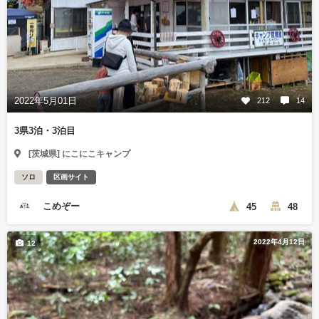
2022年5月01日
212
14
3県3泊・3泊目
[茨城県] にこにこキャンプ
ソロ
区画サイト
こめぞー
45
48
2022年4月12日
12