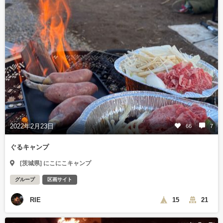
2022年2月23日
66
7
ぐるキャンプ
[茨城県] にこにこキャンプ
グループ
区画サイト
RIE
15
21