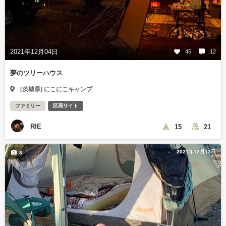
2021年12月04日
45
12
夢のツリーハウス
[茨城県] にこにこキャンプ
ファミリー
区画サイト
RIE
15
21
2021年12月13日
8