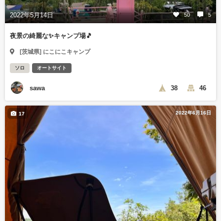
2022年5月14日
50
5
夜景の綺麗な✨キャンプ場🎵
[茨城県] にこにこキャンプ
ソロ
オートサイト
sawa
38
46
2022年6月16日
17