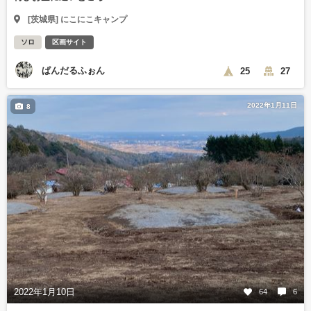
[茨城県] にこにこキャンプ
ソロ
区画サイト
ぱんだるふぉん
25
27
2022年1月11日
8
2022年1月10日
64
6