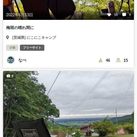
2022年6月13日
58
9
梅雨の晴れ間に
[茨城県] にこにこキャンプ
ソロ
フリーサイト
なべ
46
15
2022年6月9日
5