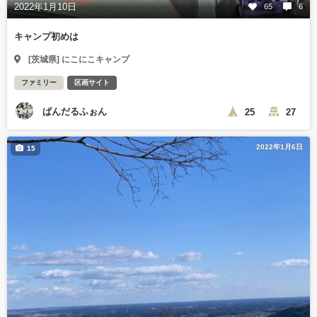
2022年1月10日
65
6
キャンプ初めは
[茨城県] にこにこキャンプ
ファミリー
区画サイト
ぱんだるふぉん
25
27
2022年1月6日
15