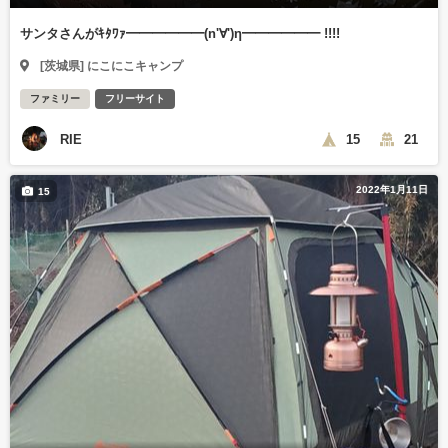
サンタさんがｷﾀﾜｧ━━━━━━(n'∀')η━━━━━━ !!!!
[茨城県] にこにこキャンプ
ファミリー
フリーサイト
RIE
15
21
2022年1月11日
15