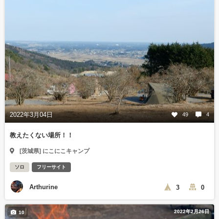
2022年3月04日
49
4
教えたくない場所！！
[茨城県] にこにこキャンプ
ソロ
フリーサイト
Arthurine
3
0
2022年2月26日
10