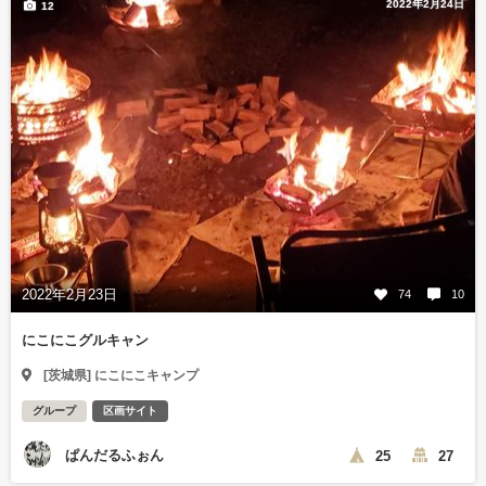
2022年2月24日
12
2022年2月23日
74
10
にこにこグルキャン
[茨城県] にこにこキャンプ
グループ
区画サイト
ぱんだるふぉん
25
27