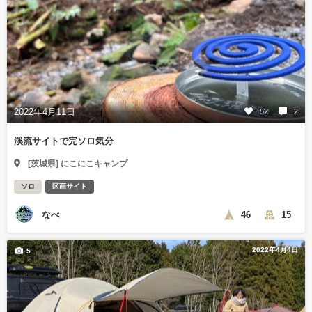
2022年4月11日
52
2
渓流サイトで完ソロ気分
[茨城県] にこにこキャンプ
ソロ
区画サイト
なべ
46
15
2022年4月4日
5