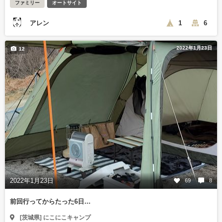
ファミリー
オートサイト
アレン
1
6
2022年1月23日
12
2022年1月23日
69
8
前回行ってからたった6日…
[茨城県] にこにこキャンプ