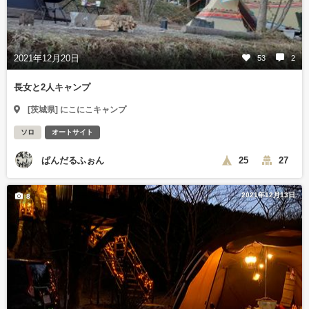
2021年12月20日
53
2
長女と2人キャンプ
[茨城県] にこにこキャンプ
ソロ
オートサイト
ぱんだるふぉん
25
27
2021年12月13日
8