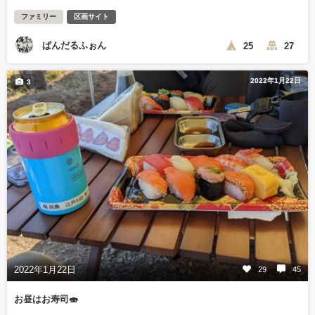
ファミリー
区画サイト
ぱんだるふぉん
25
27
2022年1月22日
3
2022年1月22日
29
45
お昼はお寿司🍣