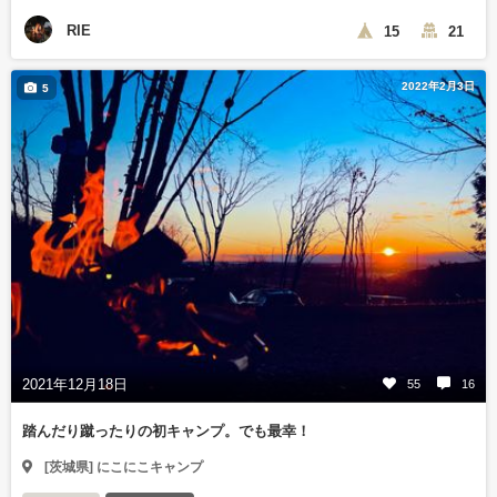
RIE
15
21
2022年2月3日
5
2021年12月18日
55
16
踏んだり蹴ったりの初キャンプ。でも最幸！
[茨城県] にこにこキャンプ