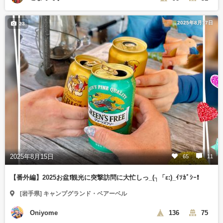
2025年8月17日
23
2025年8月15日
65
11
【番外編】2025お盆❗️観光に突撃訪問に大忙しっ_(┐「ε:)_ｲｿｶﾞｼｰ❗️
[岩手県] キャンプグランド・ベアーベル
Oniyome
136
75