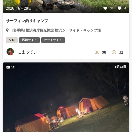
2026年6月29日
34
4
サーフィン釣りキャンプ
[岩手県] 根浜海岸観光施設 根浜シーサイド・キャンプ場
ソロ
区画サイト
オートサイト
こまってぃ
98
31
5月22日
12