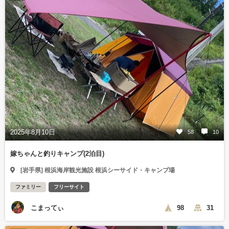
2025年8月10日
58
10
嫁ちゃんと釣りキャンプ(2泊目)
[岩手県] 根浜海岸観光施設 根浜シーサイド・キャンプ場
ファミリー
フリーサイト
こまってぃ
98
31