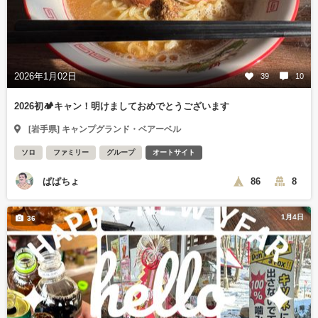
2026年1月02日
39
10
2026初🏕️キャン！明けましておめでとうございます
[岩手県] キャンプグランド・ベアーベル
ソロ
ファミリー
グループ
オートサイト
ぱぱちょ
86
8
1月4日
36