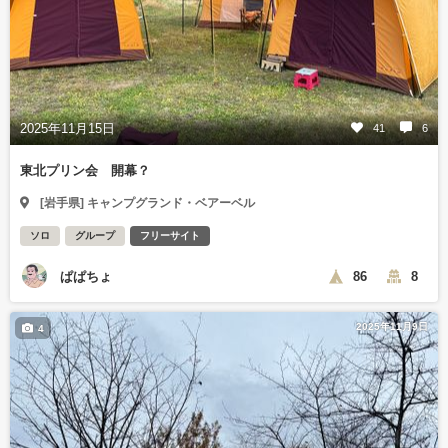
2025年11月15日
41
6
東北プリン会 開幕？
[岩手県] キャンプグランド・ベアーベル
ソロ
グループ
フリーサイト
ぱぱちょ
86
8
2025年11月9日
4