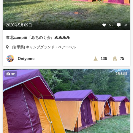
2026年5月09日
55
28
東北campiii『みちのく会』⛺️⛺️⛺️⛺️
[岩手県] キャンプグランド・ベアーベル
Oniyome
136
75
5月21日
32