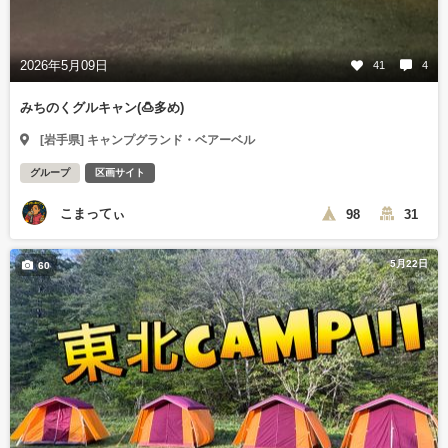
2026年5月09日
41
4
みちのくグルキャン(🍮多め)
[岩手県] キャンプグランド・ベアーベル
グループ
区画サイト
こまってぃ
98
31
5月22日
60