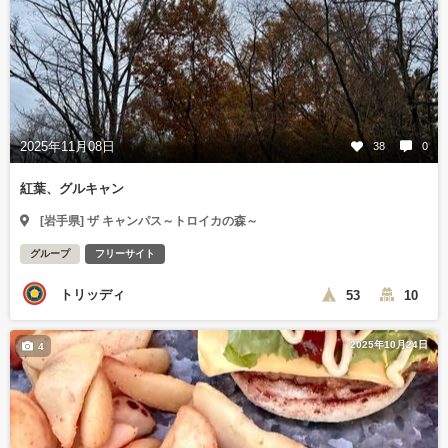
2025年11月08日
38
0
紅葉、グルキャン
[岩手県] ザ キャンパス～トロイカの森～
グループ
フリーサイト
トリッディ
53
10
2025年10月24日
4