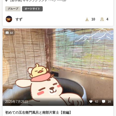
[岩手県] キャンプグランド・ベアーベル
グループ
オートサイト
すず
10
4
2025年7月31日
32
2025年7月26日
62
16
初めての五右衛門風呂と南部片富士【前編】