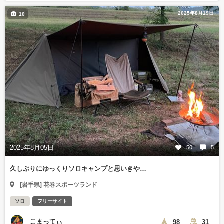
2025年8月19日
10
2025年8月05日
50
5
久しぶりにゆっくりソロキャンプと思いきや…
[岩手県] 花巻スポーツランド
ソロ
フリーサイト
こまってぃ
98
31