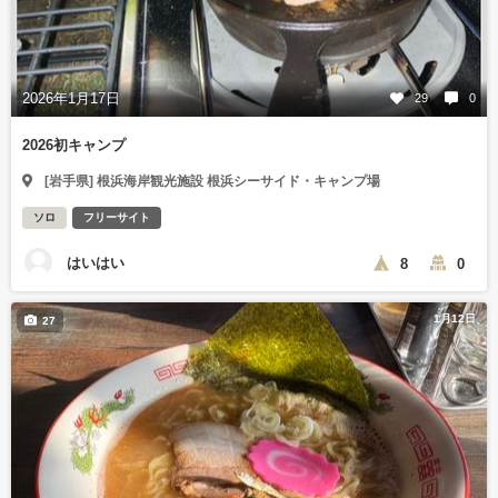
2026年1月17日
29
0
2026初キャンプ
[岩手県] 根浜海岸観光施設 根浜シーサイド・キャンプ場
ソロ
フリーサイト
はいはい
8
0
1月12日
27