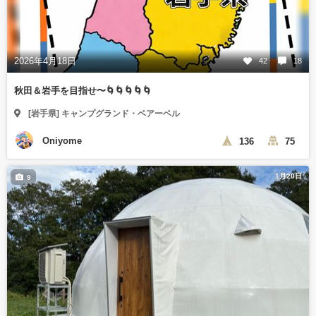
2026年4月18日
42
18
秋田＆岩手を目指せ〜🌀🌀🌀🌀🌀
[岩手県] キャンプグランド・ベアーベル
Oniyome
136
75
1月20日
9