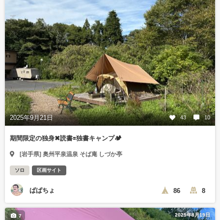
2025年9月21日
43
10
期間限定の独身✖︎読書🟰独書キャンプ🏕️
[岩手県] 奥州平泉温泉 そば庵 しづか亭
ソロ
区画サイト
ぱぱちょ
86
8
2025年8月19日
7