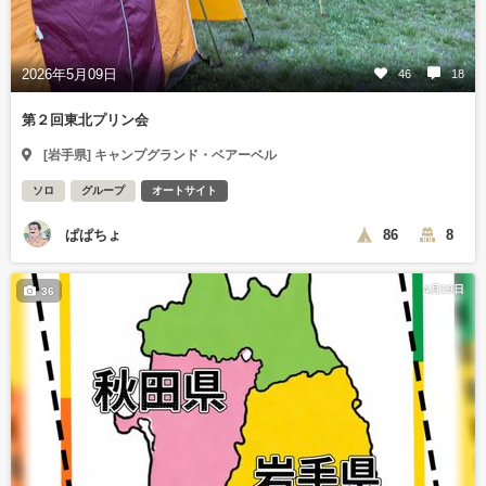
2026年5月09日
46
18
第２回東北プリン会
[岩手県] キャンプグランド・ベアーベル
ソロ
グループ
オートサイト
ぱぱちょ
86
8
4月19日
36