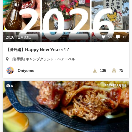
2026年1月03日
56
12
【番外編】𝗛𝗮𝗽𝗽𝘆 𝗡𝗲𝘄 𝗬𝗲𝗮𝗿♬︎*.:*
[岩手県] キャンプグランド・ベアーベル
Oniyome
136
75
2025年12月9日
5