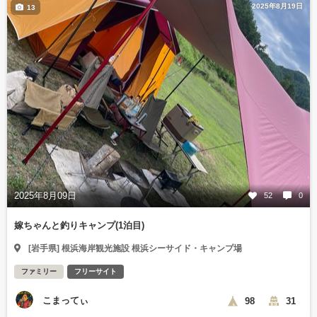
2025年8月19日
13
2025年8月09日
52
0
嫁ちゃんと釣りキャンプ(1泊目)
[岩手県] 根浜海岸観光施設 根浜シーサイド・キャンプ場
ファミリー
フリーサイト
こまってぃ
98
31