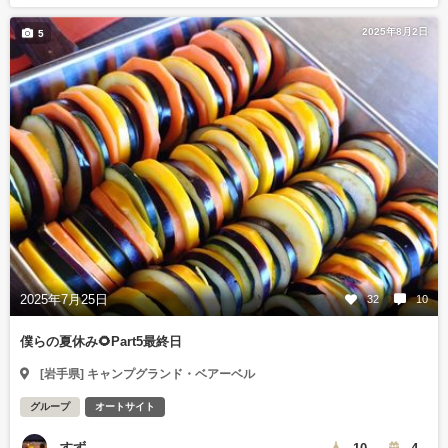
2025年8月2日
5
2025年7月25日
32
10
僕らの夏休み🌻Part5最終日
[岩手県] キャンプグランド・ベアーベル
グループ
オートサイト
すず