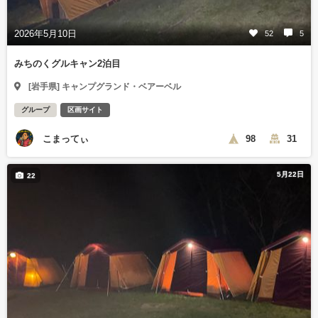
2026年5月10日
52
5
みちのくグルキャン2泊目
[岩手県] キャンプグランド・ベアーベル
グループ
区画サイト
こまってぃ
98
31
5月22日
22