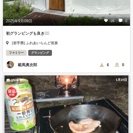
2025年9月09日
26
0
初グランピングも良き🙆‍♀️
[岩手県] ふれあいらんど岩泉
ファミリー
グランピング
範馬勇次郎
6
0
1月19日
15