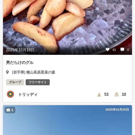
2025年10月18日
41
0
男だらけのグル
[岩手県] 種山高原星座の森
グループ
フリーサイト
トリッディ
53
10
2025年10月20日
5