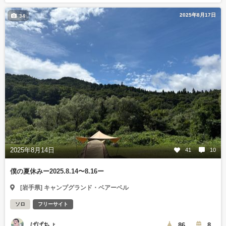
2025年8月17日
34
2025年8月14日
41
10
僕の夏休みー2025.8.14〜8.16ー
[岩手県] キャンプグランド・ベアーベル
ソロ
フリーサイト
ぱぱちょ
86
8