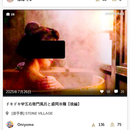
2025年8月6日
28
2025年7月26日
58
25
ドキドキ🩷五右衛門風呂と盛岡冷麺【後編】
[岩手県] STONE VILLAGE
Oniyome
136
75