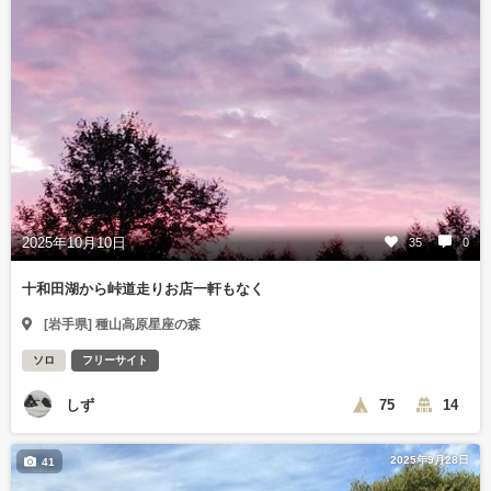
2025年10月10日
35
0
十和田湖から峠道走りお店一軒もなく
[岩手県] 種山高原星座の森
ソロ
フリーサイト
しず
75
14
2025年9月28日
41