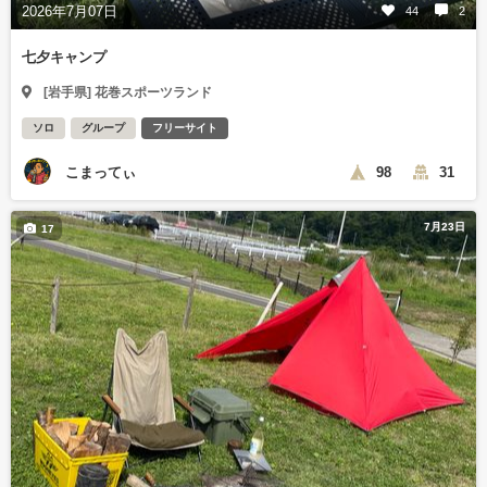
2026年7月07日
44
2
七夕キャンプ
[岩手県] 花巻スポーツランド
ソロ
グループ
フリーサイト
こまってぃ
98
31
7月23日
17