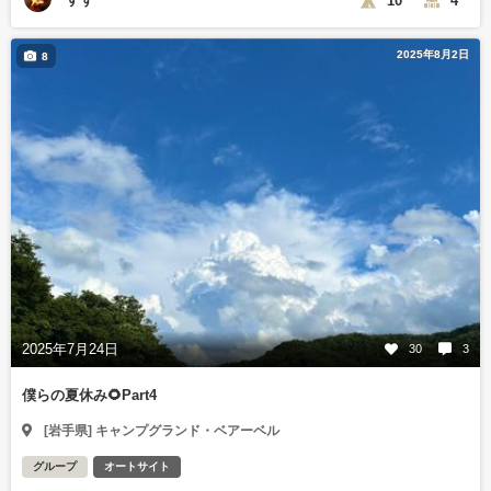
10
4
2025年8月2日
8
2025年7月24日
30
3
僕らの夏休み🌻Part4
[岩手県] キャンプグランド・ベアーベル
グループ
オートサイト