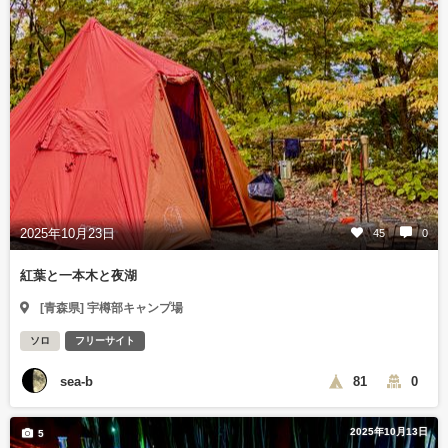
2025年10月23日
45
0
紅葉と一本木と夜湖
[青森県] 宇樽部キャンプ場
ソロ
フリーサイト
sea-b
81
0
2025年10月13日
5