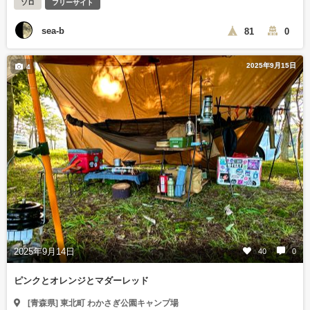
ソロ
フリーサイト
sea-b
81
0
2025年9月15日
4
2025年9月14日
40
0
ピンクとオレンジとマダーレッド
[青森県] 東北町 わかさぎ公園キャンプ場