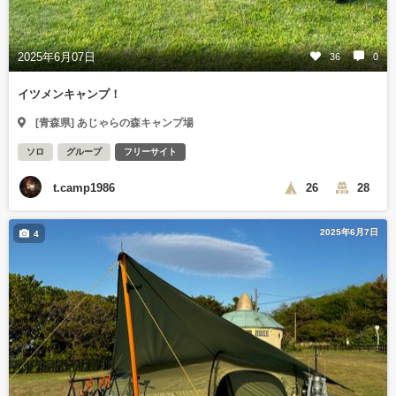
2025年6月07日
36
0
イツメンキャンプ！
[青森県] あじゃらの森キャンプ場
ソロ
グループ
フリーサイト
t.camp1986
26
28
2025年6月7日
4