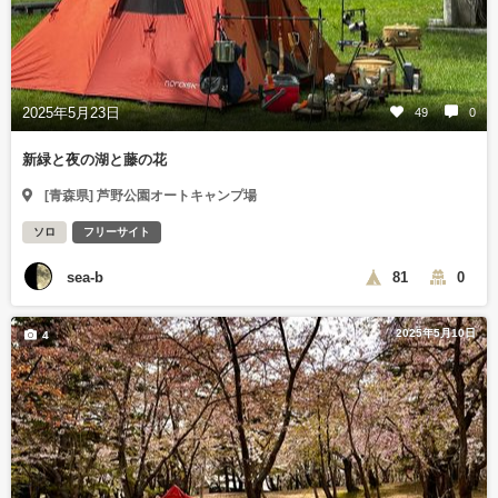
2025年5月23日
49
0
新緑と夜の湖と藤の花
[青森県] 芦野公園オートキャンプ場
ソロ
フリーサイト
sea-b
81
0
2025年5月10日
4