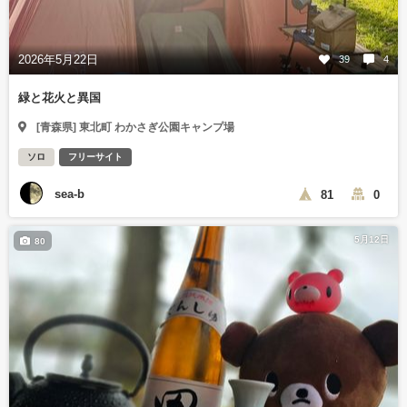
2026年5月22日
39
4
緑と花火と異国
[青森県] 東北町 わかさぎ公園キャンプ場
ソロ
フリーサイト
sea-b
81
0
5月12日
80