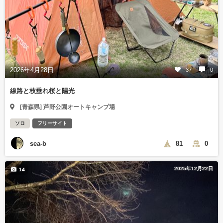
2026年4月28日
37
0
線路と枝垂れ桜と陽光
[青森県] 芦野公園オートキャンプ場
ソロ
フリーサイト
sea-b
81
0
2025年12月22日
14