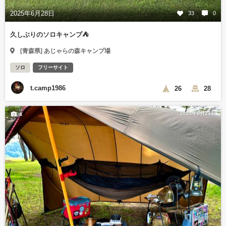
2025年6月28日
33
0
久しぶりのソロキャンプ⛺️
[青森県] あじゃらの森キャンプ場
ソロ
フリーサイト
t.camp1986
26
28
2025年6月21日
4