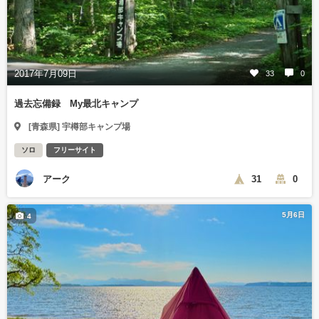
2017年7月09日
33
0
過去忘備録 My最北キャンプ
[青森県] 宇樽部キャンプ場
ソロ
フリーサイト
アーク
31
0
5月6日
4