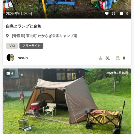
2025年6月20日
53
0
白鳥とランプと金色
[青森県] 東北町 わかさぎ公園キャンプ場
ソロ
フリーサイト
sea-b
81
0
2025年6月16日
6