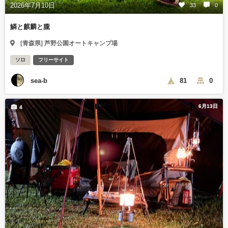
2026年7月10日
33
0
鱗と麒麟と朧
[青森県] 芦野公園オートキャンプ場
ソロ
フリーサイト
sea-b
81
0
6月13日
4