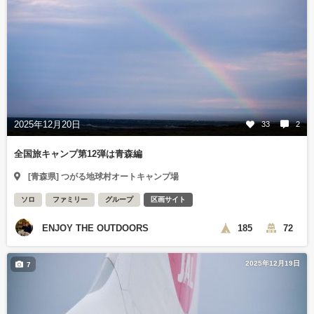
2025年12月20日
33
2
全国旅キャンプ第12弾は青森編
[青森県] つがる地球村オートキャンプ場
ソロ
ファミリー
グループ
区画サイト
ENJOY THE OUTDOORS
185
72
2025年12月19日
7