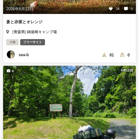
2026年6月12日
34
0
蒼と赤紫とオレンジ
[青森県] 鋳釜崎キャンプ場
ソロ
フリーサイト
sea-b
81
0
6月12日
4