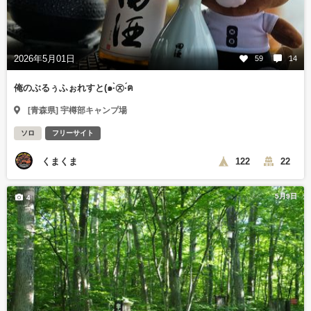
2026年5月01日
59
14
俺のぶるぅふぉれすと(๑·̀㉨·́ฅ
[青森県] 宇樽部キャンプ場
ソロ
フリーサイト
くまくま
122
22
5月9日
4