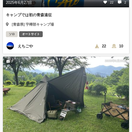
2025年6月27日
22
2
キャンプでは初の青森遠征
[青森県] 宇樽部キャンプ場
ソロ
オートサイト
えちごや
22
10
2025年6月29日
7