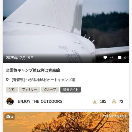
2025年12月19日
43
0
全国旅キャンプ第12弾は青森編
[青森県] つがる地球村オートキャンプ場
ソロ
ファミリー
グループ
区画サイト
ENJOY THE OUTDOORS
185
72
2025年10月25日
4