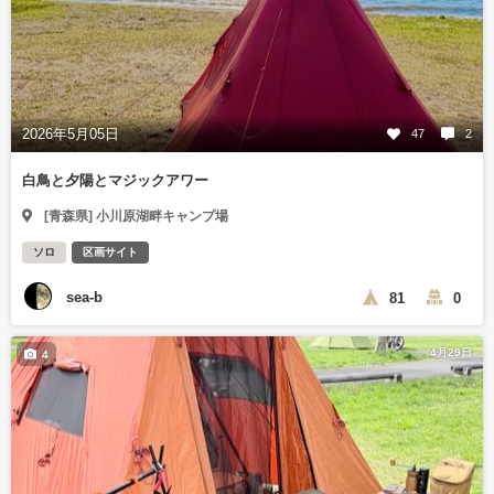
2026年5月05日
47
2
白鳥と夕陽とマジックアワー
[青森県] 小川原湖畔キャンプ場
ソロ
区画サイト
sea-b
81
0
4月29日
4