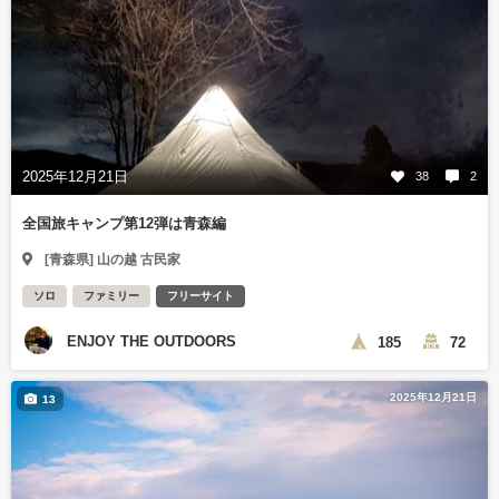
2025年12月21日
38
2
全国旅キャンプ第12弾は青森編
[青森県] 山の越 古民家
ソロ
ファミリー
フリーサイト
ENJOY THE OUTDOORS
185
72
2025年12月21日
13