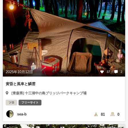
2025年10月12日
37
2
黄昏と風車と鱗雲
[青森県] 十三湖中の島ブリッジパークキャンプ場
ソロ
フリーサイト
sea-b
81
0