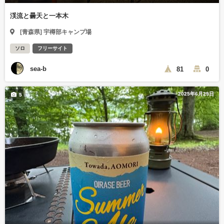
渓流と曇天と一本木
[青森県] 宇樽部キャンプ場
ソロ
フリーサイト
sea-b
81
0
2025年6月29日
5