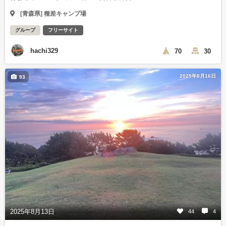
[青森県] 種差キャンプ場
グループ
フリーサイト
hachi329
70
30
2025年8月16日
93
2025年8月13日
44
4