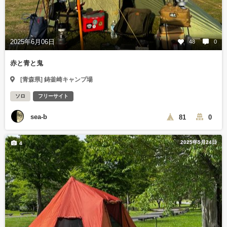
2025年6月06日
48
0
赤と青と鬼
[青森県] 鋳釜崎キャンプ場
ソロ
フリーサイト
sea-b
81
0
2025年5月24日
4