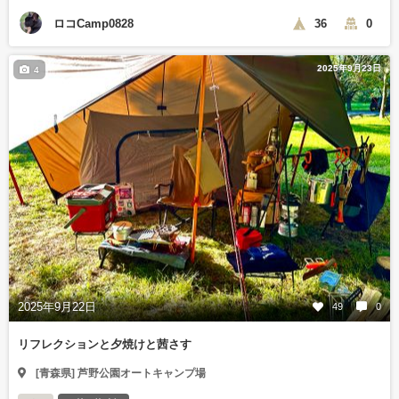
ロコCamp0828
36
0
2025年9月23日
4
2025年9月22日
49
0
リフレクションと夕焼けと茜さす
[青森県] 芦野公園オートキャンプ場