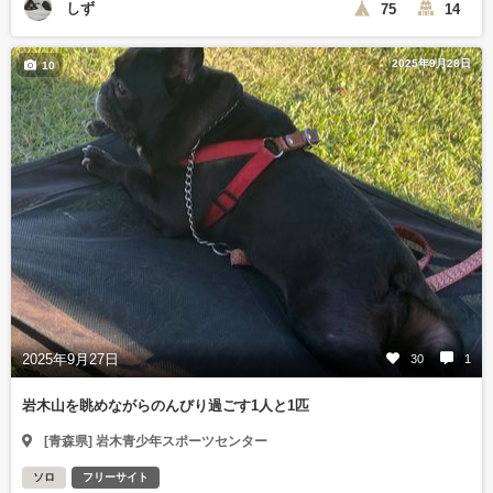
しず
75
14
2025年9月28日
10
2025年9月27日
30
1
岩木山を眺めながらのんびり過ごす1人と1匹
[青森県] 岩木青少年スポーツセンター
ソロ
フリーサイト