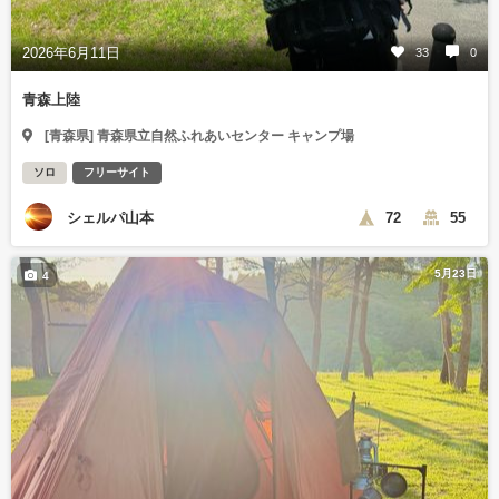
2026年6月11日
33
0
青森上陸
[青森県] 青森県立自然ふれあいセンター キャンプ場
ソロ
フリーサイト
シェルパ山本
72
55
5月23日
4