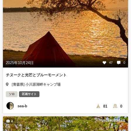
2025年10月24日
47
0
チヌークと光芒とブルーモーメント
[青森県] 小川原湖畔キャンプ場
ソロ
区画サイト
sea-b
81
0
2025年10月24日
4