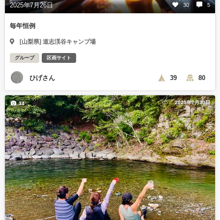
2025年7月26日
30
5
毎年恒例
[山梨県] 道志渓谷キャンプ場
グループ
区画サイト
ひげさん
39
80
2025年7月30日
34