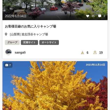
2022年6月04日
45
2
お客様目線のお気に入りキャンプ場
[山梨県] 道志渓谷キャンプ場
グループ
区画サイト
オートサイト
sangali
6
19
2021年11月14日
7