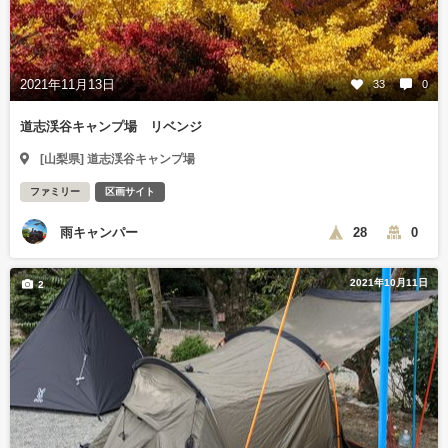
2021年11月13日
33
0
道志渓谷キャンプ場 リベンジ
[山梨県] 道志渓谷キャンプ場
ファミリー
区画サイト
雨キャンパー
28
0
2021年10月11日
2