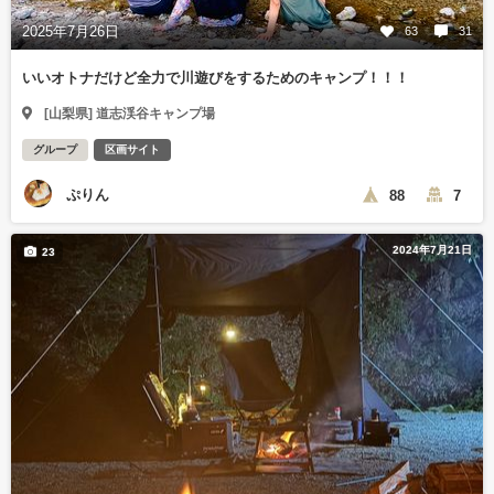
2025年7月26日
63
31
いいオトナだけど全力で川遊びをするためのキャンプ！！！
[山梨県] 道志渓谷キャンプ場
グループ
区画サイト
ぷりん
88
7
2024年7月21日
23