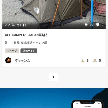
2021年9月11日
16
0
ALL CAMPERS JAPAN延期💧
[山梨県] 道志渓谷キャンプ場
グループ
区画サイト
沼キャン△
6
5
1