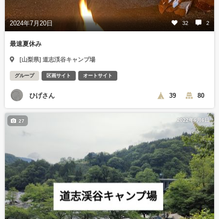
2024年7月20日
32
2
最速夏休み
[山梨県] 道志渓谷キャンプ場
グループ
区画サイト
オートサイト
ひげさん
39
80
2022年6月6日
27