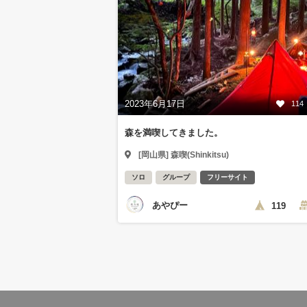
2023年6月17日
114
森を満喫してきました。
[岡山県] 森喫(Shinkitsu)
ソロ
グループ
フリーサイト
あやぴー
119