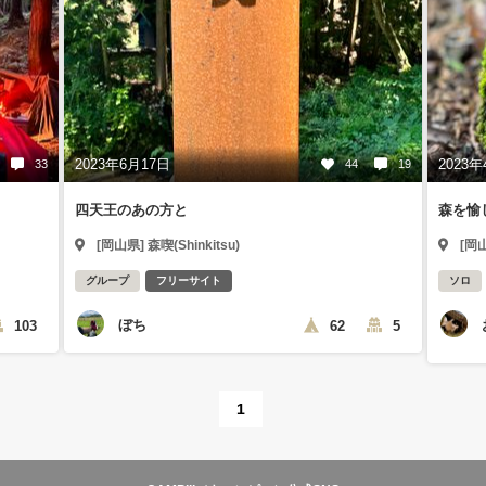
2023年6月17日
2023年
33
44
19
四天王のあの方と
森を愉
[岡山県] 森喫(Shinkitsu)
[岡山
グループ
フリーサイト
ソロ
ぼち
103
62
5
1