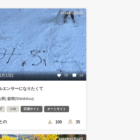
2024年1月17日
1月13日
78
29
ルエンサーになりたくて
県] 森喫(Shinkitsu)
プ
ソロ
区画サイト
オートサイト
との
100
35
2023年11月24日