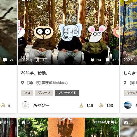
2024年1月13日
2023年
24
94
37
2024年、始動。
しんき
[岡山県] 森喫(Shinkitsu)
[岡山
ソロ
グループ
フリーサイト
ファミ
あやぴー
5
119
103
3年6月18日
2023年6月18日
32
19