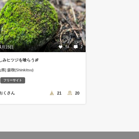
4月15日
54
2
しみヒツジを喰らう🍖
県] 森喫(Shinkitsu)
フリーサイト
おくさん
21
20