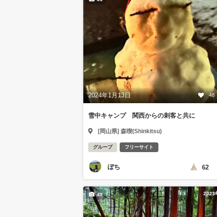
2024年1月13日
48
雪中キャンプ 関西からの刺客と共に
[岡山県] 森喫(Shinkitsu)
グループ
フリーサイト
ぼち
62
202
49