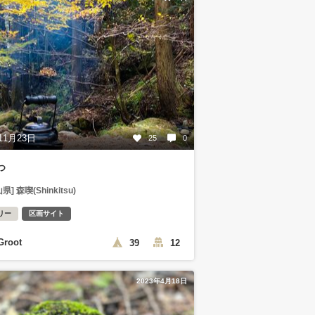
11月23日
25
0
つ
県] 森喫(Shinkitsu)
リー
区画サイト
Groot
39
12
2023年4月18日