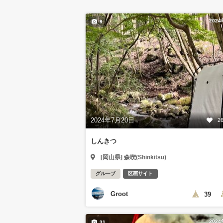
202
9
2024年7月20日
2
しんきつ
[岡山県] 森喫(Shinkitsu)
グループ
区画サイト
Groot
39
202
31