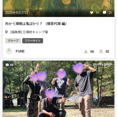
2025年9月27日
66
15
向かう湖南は鬼ばかり？ （猪苗代湖 編）
[福島県] 江湖村キャンプ場
グループ
フリーサイト
FUNE
66
92
2025年9月30日
42