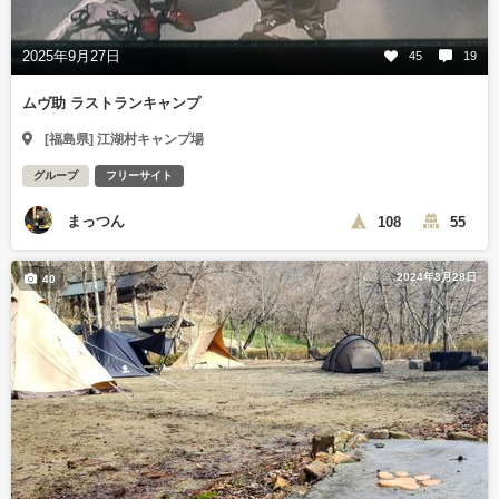
2025年9月27日
45
19
ムヴ助 ラストランキャンプ
[福島県] 江湖村キャンプ場
グループ
フリーサイト
まっつん
108
55
2024年3月28日
40