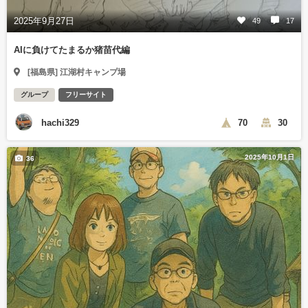
2025年9月27日
49
17
AIに負けてたまるか猪苗代編
[福島県] 江湖村キャンプ場
グループ
フリーサイト
hachi329
70
30
2025年10月1日
36