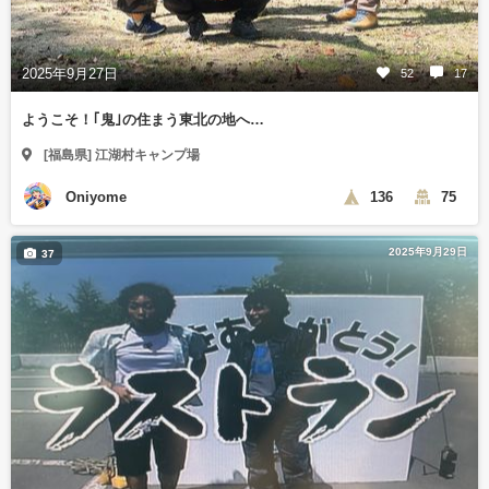
2025年9月27日
52
17
ようこそ！｢鬼｣の住まう東北の地へ…
[福島県] 江湖村キャンプ場
Oniyome
136
75
2025年9月29日
37