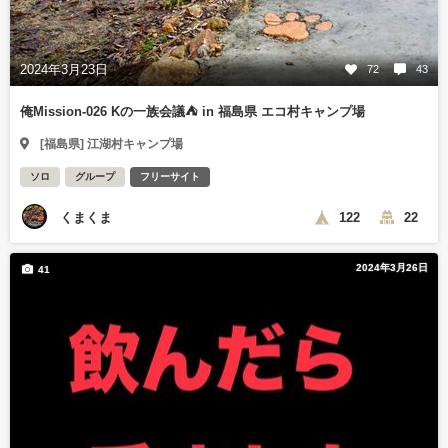
2024年3月23日
72
43
俺Mission-026 Kの一族会議⛺ in 福島県 エコ村キャンプ場
[福島県] 江湖村キャンプ場
ソロ
グループ
フリーサイト
くまくま
122
22
2024年3月26日
41