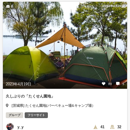
2023年4月20日
5
2023年4月19日
89
5
久しぶりの「たくせん園地」
[茨城県] たくせん園地(バーベキュー場&キャンプ場）
グループ
フリーサイト
y_y
41
32