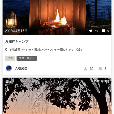
2025年4月17日
46
0
⛺️湖畔キャンプ
[茨城県] たくせん園地(バーベキュー場&キャンプ場）
ソロ
フリーサイト
ARUGO
30
6
2025年1月22日
4