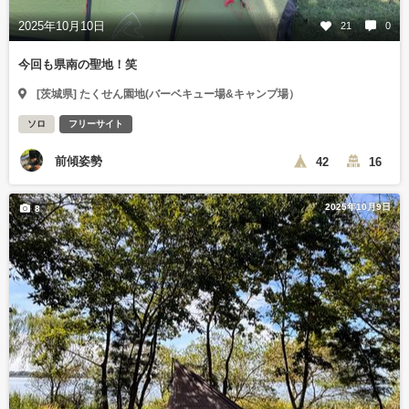
2025年10月10日
21
0
今回も県南の聖地！笑
[茨城県] たくせん園地(バーベキュー場&キャンプ場）
ソロ
フリーサイト
前傾姿勢
42
16
2025年10月9日
8