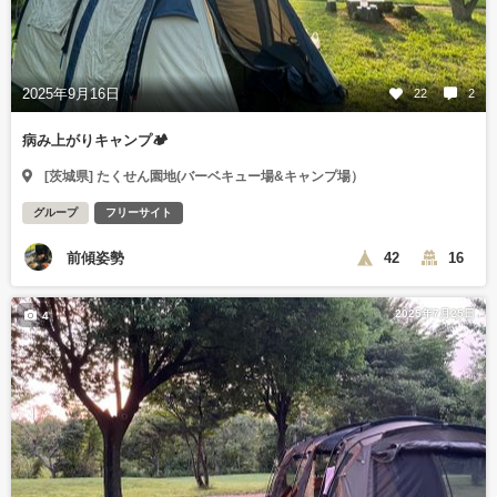
2025年9月16日
22
2
病み上がりキャンプ🏕️
[茨城県] たくせん園地(バーベキュー場&キャンプ場）
グループ
フリーサイト
前傾姿勢
42
16
2025年7月25日
4