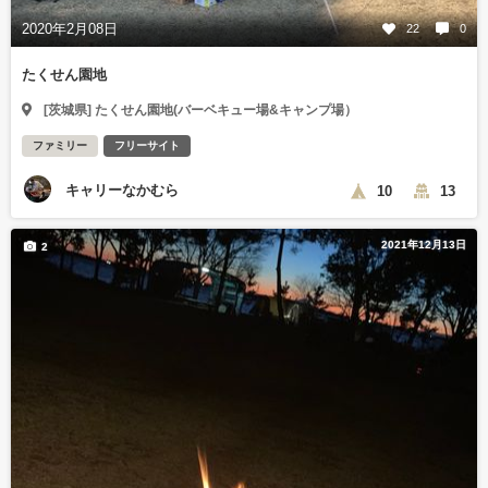
2020年2月08日
22
0
たくせん園地
[茨城県] たくせん園地(バーベキュー場&キャンプ場）
ファミリー
フリーサイト
キャリーなかむら
10
13
2021年12月13日
2