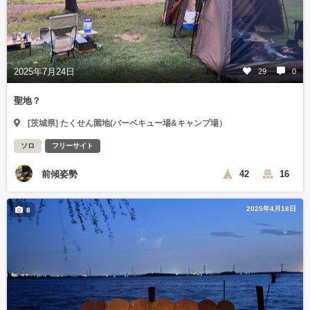
2025年7月24日
29
0
聖地？
[茨城県] たくせん園地(バーベキュー場&キャンプ場）
ソロ
フリーサイト
前傾姿勢
42
16
2025年4月18日
8