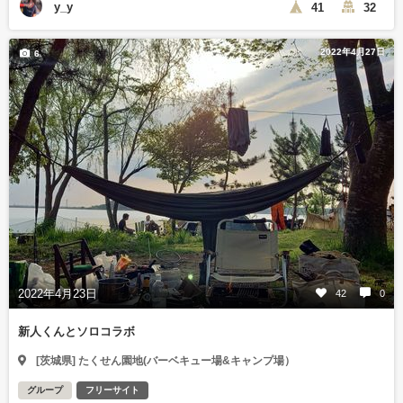
y_y
41
32
2022年4月27日
6
2022年4月23日
42
0
新人くんとソロコラボ
[茨城県] たくせん園地(バーベキュー場&キャンプ場）
グループ
フリーサイト