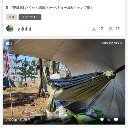
[茨城県] たくせん園地(バーベキュー場&キャンプ場）
ソロ
フリーサイト
まきまき
17
23
2022年2月27日
7
2022年2月26日
40
0