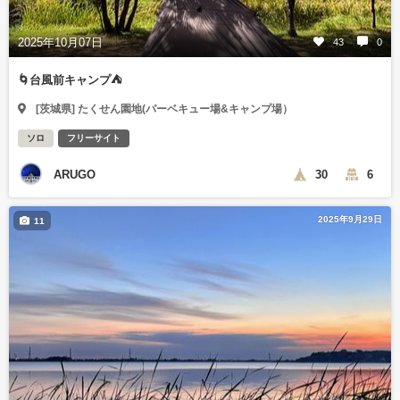
2025年10月07日
43
0
🌀台風前キャンプ⛺️
[茨城県] たくせん園地(バーベキュー場&キャンプ場）
ソロ
フリーサイト
ARUGO
30
6
2025年9月29日
11