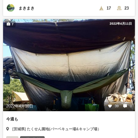
まきまき
17
23
2022年4月11日
7
2022年4月10日
39
0
今週も
[茨城県] たくせん園地(バーベキュー場&キャンプ場）