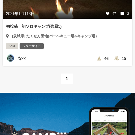
2021年12月13日
47
2
初投稿 初ソロキャンプ(強風5)
[茨城県] たくせん園地(バーベキュー場&キャンプ場）
ソロ
フリーサイト
なべ
46
15
1