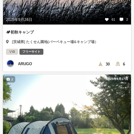
2025年9月24日
61
2
🏕️初秋キャンプ
[茨城県] たくせん園地(バーベキュー場&キャンプ場）
ソロ
フリーサイト
ARUGO
30
6
2025年9月17日
2