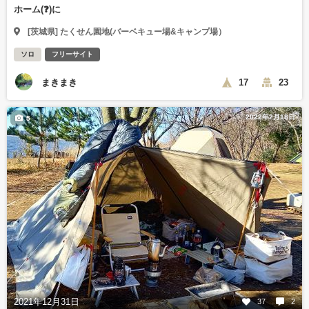
ホーム(❓)に
[茨城県] たくせん園地(バーベキュー場&キャンプ場）
ソロ
フリーサイト
まきまき
17
23
2022年2月18日
5
2021年12月31日
37
2