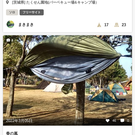
[茨城県] たくせん園地(バーベキュー場&キャンプ場）
ソロ
フリーサイト
まきまき
17
23
2022年3月10日
2
2022年3月05日
46
0
春の嵐