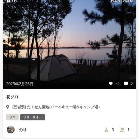
2023年7月23日
11
2023年2月25日
42
2
初ソロ
[茨城県] たくせん園地(バーベキュー場&キャンプ場）
ソロ
フリーサイト
のり
3
1