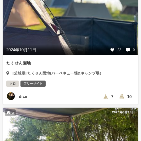
2024年10月11日
22
0
たくせん園地
[茨城県] たくせん園地(バーベキュー場&キャンプ場）
ソロ
フリーサイト
dice
7
10
2024年9月18日
3