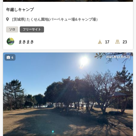
年越しキャンプ
[茨城県] たくせん園地(バーベキュー場&キャンプ場）
ソロ
フリーサイト
まきまき
17
23
2021年12月21日
6