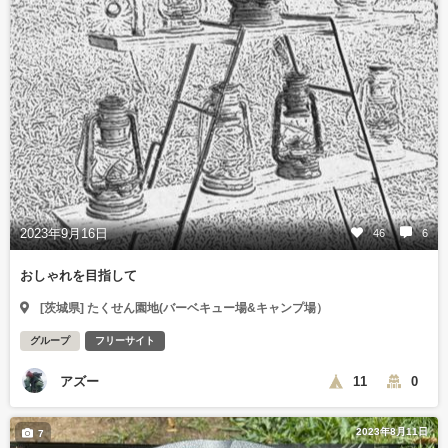
2023年9月16日
46
6
おしゃれを目指して
[茨城県] たくせん園地(バーベキュー場&キャンプ場）
グループ
フリーサイト
アズー
11
0
2023年8月11日
7