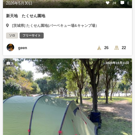
2026年5月30日
24
0
新天地 たくせん園地
[茨城県] たくせん園地(バーベキュー場&キャンプ場）
ソロ
フリーサイト
geen
26
22
2025年10月11日
3