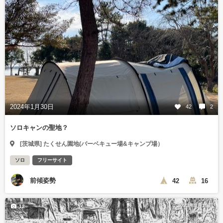
2024年1月30日
42
2
ソロキャンの聖地？
[茨城県] たくせん園地(バーベキュー場&キャンプ場）
ソロ
フリーサイト
前傾姿勢
42
16
2023年9月19日
12