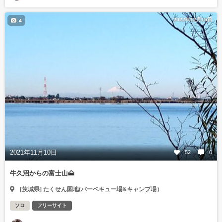
2022年12月15日
4
2021年11月10日
52
0
牛久沼からの富士山🗻
[茨城県] たくせん園地(バーベキュー場&キャンプ場）
ソロ
フリーサイト