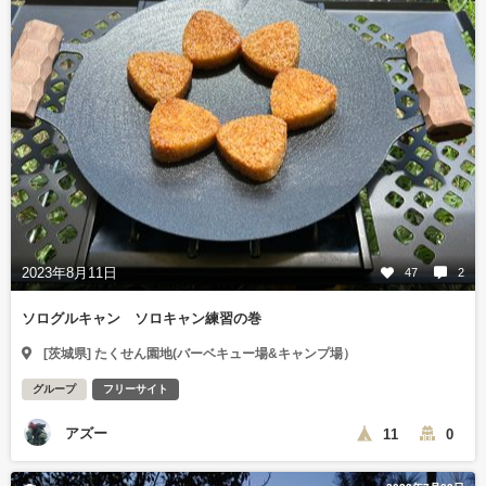
2023年8月11日
47
2
ソログルキャン ソロキャン練習の巻
[茨城県] たくせん園地(バーベキュー場&キャンプ場）
グループ
フリーサイト
アズー
11
0