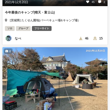
2021年12月20日
45
2
今年最後のキャンプ(晴天・富士山)
[茨城県] たくせん園地(バーベキュー場&キャンプ場）
ソロ
グループ
フリーサイト
なべ
46
15
2021年12月20日
2