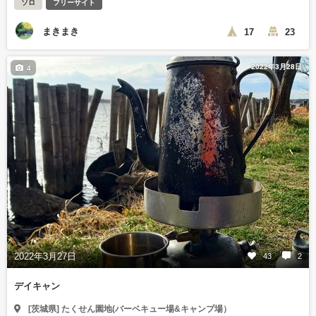
ソロ
フリーサイト
まきまき
17
23
2022年3月28日
4
2022年3月27日
43
2
デイキャン
[茨城県] たくせん園地(バーベキュー場&キャンプ場）