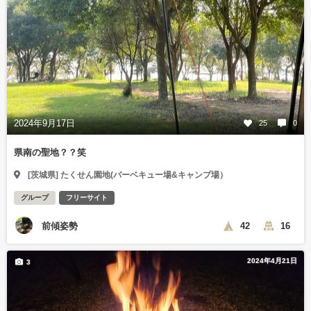
2024年9月17日
25
0
県南の聖地？？笑
[茨城県] たくせん園地(バーベキュー場&キャンプ場）
グループ
フリーサイト
前傾姿勢
42
16
2024年4月21日
3