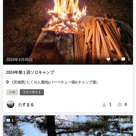
2024年4月05日
26
0
2024年第１回ソロキャンプ
[茨城県] たくせん園地(バーベキュー場&キャンプ場）
ソロ
フリーサイト
たすまる
1
0
2024年1月31日
2