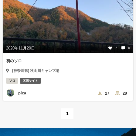
2020年11月20日
7
0
初のソロ
[神奈川県] 秋山川キャンプ場
ソロ
区画サイト
pica
27
29
1