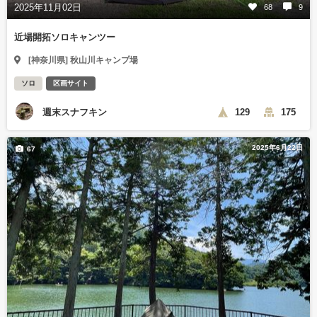
2025年11月02日
68
9
近場開拓ソロキャンツー
[神奈川県] 秋山川キャンプ場
ソロ
区画サイト
週末スナフキン
129
175
2025年6月22日
67