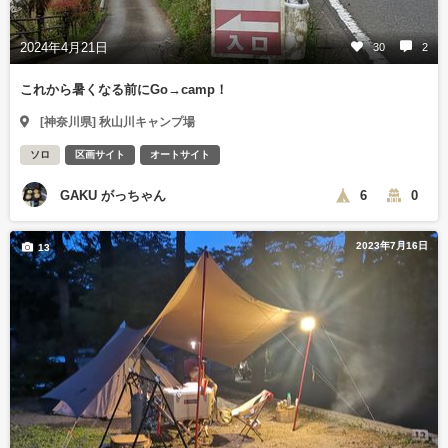
2024年4月21日
30
2
これから暑くなる前にGo→camp！
[神奈川県] 秋山川キャンプ場
ソロ
区画サイト
オートサイト
GAKU がっちゃん
6
0
2023年7月16日
13