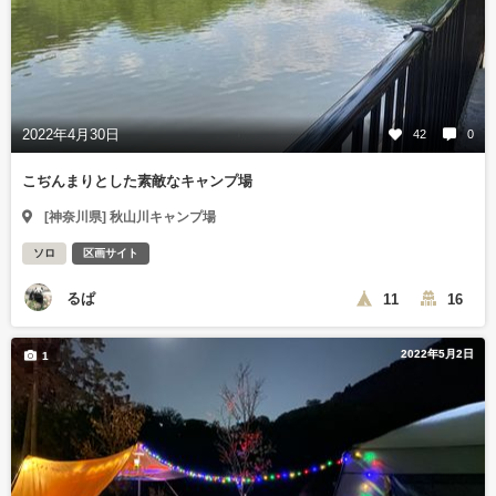
2022年4月30日
42
0
こぢんまりとした素敵なキャンプ場
[神奈川県] 秋山川キャンプ場
ソロ
区画サイト
るぱ
11
16
2022年5月2日
1