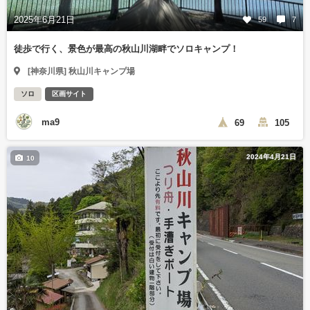
2025年6月21日
59
7
徒歩で行く、景色が最高の秋山川湖畔でソロキャンプ！
[神奈川県] 秋山川キャンプ場
ソロ
区画サイト
ma9
69
105
2024年4月21日
10