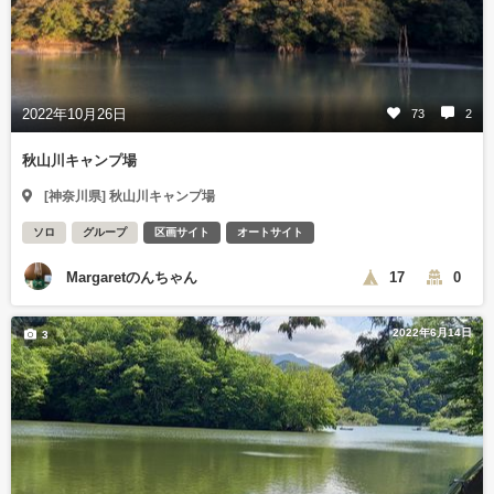
2022年10月26日
73
2
秋山川キャンプ場
[神奈川県] 秋山川キャンプ場
ソロ
グループ
区画サイト
オートサイト
Margaretのんちゃん
17
0
2022年6月14日
3