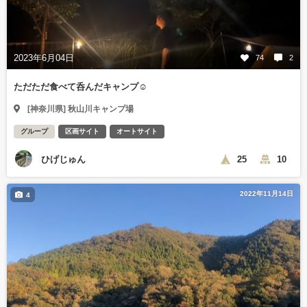
2023年6月04日
74
2
ただただ食べて呑んだキャンプ☺️
[神奈川県] 秋山川キャンプ場
グループ
区画サイト
オートサイト
ひげじゅん
25
10
2022年11月14日
4